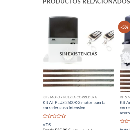
PRODUCTOS RELACIONADO
-5%
SIN EXISTENCIAS
KITS MOTOR PUERTA CORREDERA
KITS 
Kit AT PLUS 2500KG motor puerta
Kit A
corredera uso intensivo
corre
acer
Valorado
VDS
con
Valo
Desde
535,00
€
Insta