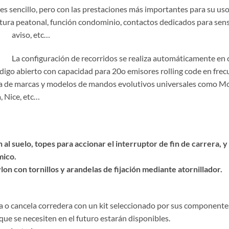
a es sencillo, pero con las prestaciones más importantes para su 
rtura peatonal, función condominio, contactos dedicados para sens
aviso, etc…
La configuración de recorridos se realiza automáticamente en
igo abierto con capacidad para 20o emisores rolling code en frecu
e marcas y modelos de mandos evolutivos universales como Moto
, Nice, etc…
l suelo, topes para accionar el interruptor de fin de carrera, y
mico.
on con tornillos y arandelas de fijación mediante atornillador.
 o cancela corredera con un kit seleccionado por sus componentes 
s que se necesiten en el futuro estarán disponibles.