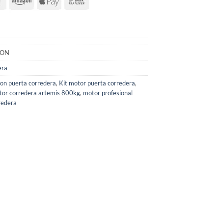
LON
era
ion puerta corredera
,
Kit motor puerta corredera
,
or corredera artemis 800kg
,
motor profesional
redera