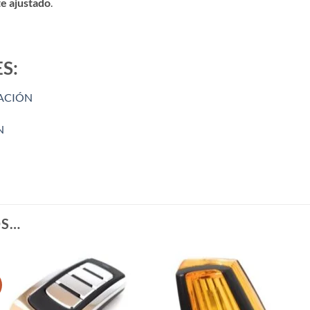
te ajustado
.
S:
ACIÓN
N
OS…