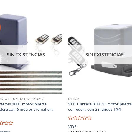
S
SIN EXISTENCIAS
SIN EXISTENCIAS
MOTOR PUERTA CORREDERA
OTROS
rtemis 1000 motor puerta
VDS Carrera 800 KG motor puerta
dera con 6 metros cremallera
corredera con 2 mandos TX4
o
Valorado
VDS
con
rado
lmatic
245,00
€