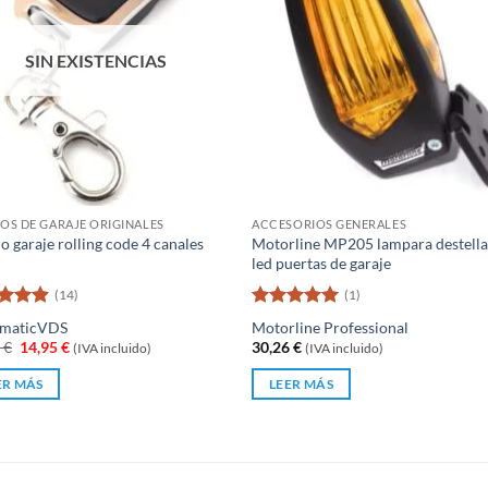
SIN EXISTENCIAS
S DE GARAJE ORIGINALES
ACCESORIOS GENERALES
 garaje rolling code 4 canales
Motorline MP205 lampara destella
led puertas de garaje
(14)
(1)
rado
Valorado
lmatic
VDS
Motorline Professional
4.86
con
5
de 5
El
El
5
€
14,95
€
30,26
€
(IVA incluido)
(IVA incluido)
precio
precio
original
actual
ER MÁS
LEER MÁS
era:
es:
18,95 €.
14,95 €.