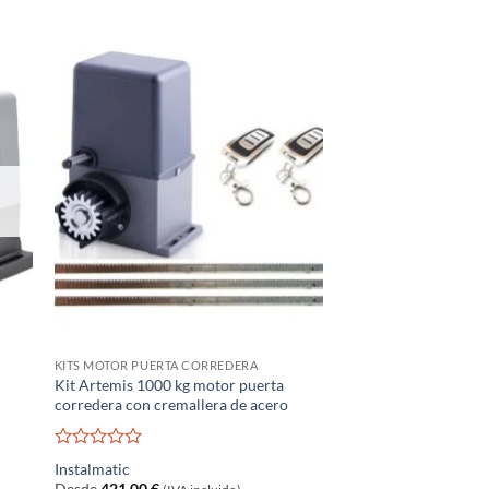
KITS MOTOR PUERTA CORREDERA
Kit Artemis 1000 kg motor puerta
corredera con cremallera de acero
Valorado
Instalmatic
con
Desde
421,00
€