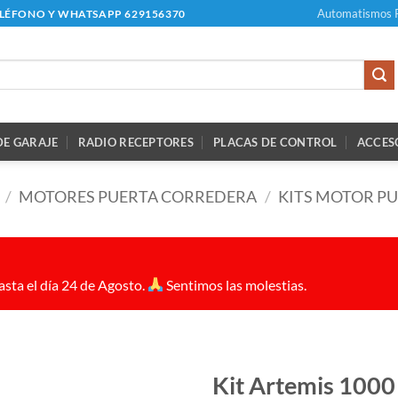
Automatismos 
ELÉFONO Y WHATSAPP 629156370
E GARAJE
RADIO RECEPTORES
PLACAS DE CONTROL
ACCES
/
MOTORES PUERTA CORREDERA
/
KITS MOTOR P
sta el día 24 de Agosto.
Sentimos las molestias.
Kit Artemis 1000