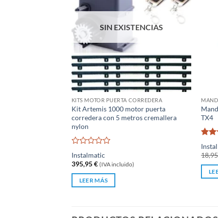
SIN EXISTENCIAS
KITS MOTOR PUERTA CORREDERA
MANDO
Kit Artemis 1000 motor puerta
Mando
corredera con 5 metros cremallera
TX4
nylon
Valo
Insta
con
Valorado
Instalmatic
18,9
de 5
con
395,95
€
(IVA incluido)
0
LE
de
LEER MÁS
5