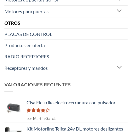
Motores para puertas
OTROS
PLACAS DE CONTROL
Productos en oferta
RADIO RECEPTORES
Receptores y mandos
VALORACIONES RECIENTES
Cisa Elettrika electrocerradura con pulsador
Valorado
por Martín García
con
4
de
5
Kit Motorline Telica 24v DL motores deslizantes