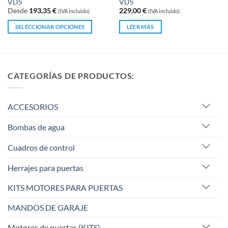
VDS
VDS
con
con
Desde
193,35
€
229,00
€
(IVA incluido)
(IVA incluido)
0
0
de
de
SELECCIONAR OPCIONES
LEER MÁS
5
5
Este
producto
tiene
múltiples
CATEGORÍAS DE PRODUCTOS:
variantes.
Las
opciones
ACCESORIOS
se
pueden
Bombas de agua
elegir
en
Cuadros de control
la
página
Herrajes para puertas
de
KITS MOTORES PARA PUERTAS
producto
MANDOS DE GARAJE
Motores de puertas (KITS)