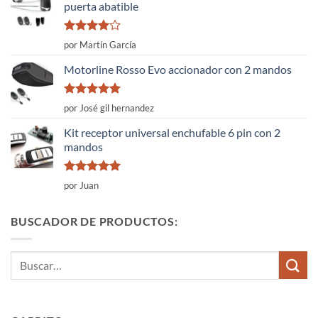
puerta abatible
Valorado
por Martín García
con
4
de
5
Motorline Rosso Evo accionador con 2 mandos
Valorado
por José gil hernandez
con
5
de 5
Kit receptor universal enchufable 6 pin con 2
mandos
Valorado
por Juan
con
5
de 5
BUSCADOR DE PRODUCTOS:
Buscar
por: