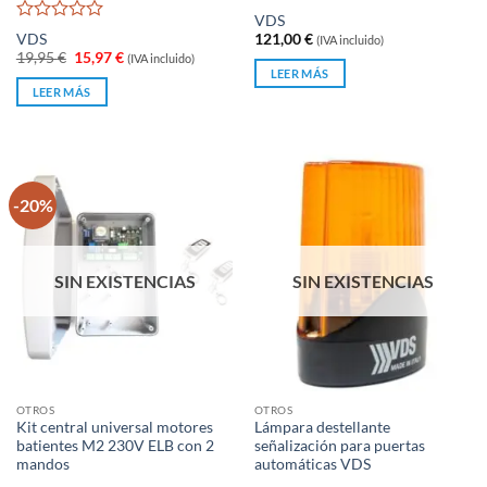
Valorado
VDS
con
Valorado
VDS
121,00
€
(IVA incluido)
0
con
El
El
19,95
€
15,97
€
(IVA incluido)
de
0
precio
precio
LEER MÁS
original
actual
5
de
LEER MÁS
era:
es:
5
19,95 €.
15,97 €.
-20%
SIN EXISTENCIAS
SIN EXISTENCIAS
OTROS
OTROS
Kit central universal motores
Lámpara destellante
batientes M2 230V ELB con 2
señalización para puertas
mandos
automáticas VDS