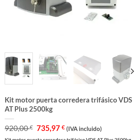
Kit motor puerta corredera trifásico VDS
AT Plus 2500kg
El
El
920,00
735,97
€
€
(IVA incluido)
precio
precio
Kit motor puerta corredera trifásico VDS AT Plus 2500kg.