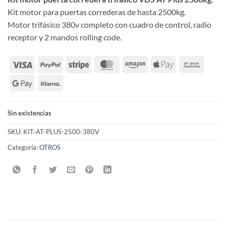
original
actual
Kit motor para puertas correderas de hasta 2500kg.
era:
es:
Motor trifásico 380v completo con cuadro de control, radio
920,00 €.
735,97 €.
receptor y 2 mandos rolling code.
Sin existencias
SKU:
KIT-AT-PLUS-2500-380V
Categoría:
OTROS