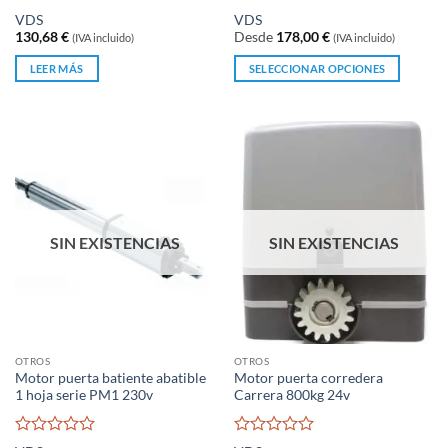
Valorado
Valorado
VDS
VDS
con
con
130,68
€
Desde
178,00
€
(IVA incluido)
(IVA incluido)
0
0
de
de
LEER MÁS
SELECCIONAR OPCIONES
5
5
Este
producto
tiene
múltiples
variantes.
Las
opciones
se
SIN EXISTENCIAS
SIN EXISTENCIAS
pueden
elegir
en
la
página
OTROS
OTROS
de
Motor puerta batiente abatible
Motor puerta corredera
producto
1 hoja serie PM1 230v
Carrera 800kg 24v
Valorado
Valorado