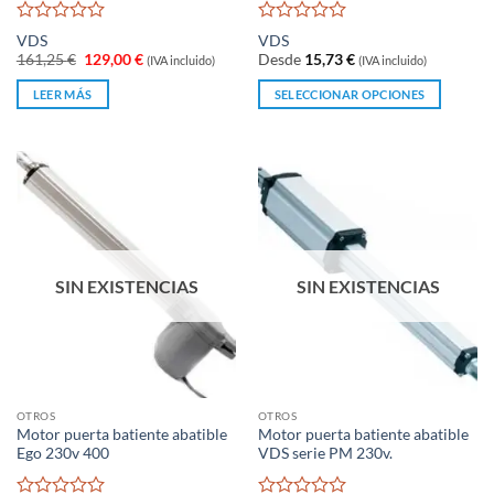
Valorado
Valorado
VDS
VDS
con
con
El
El
161,25
€
129,00
€
Desde
15,73
€
(IVA incluido)
(IVA incluido)
0
0
precio
precio
original
actual
de
de
LEER MÁS
SELECCIONAR OPCIONES
era:
es:
5
5
161,25 €.
129,00 €.
Este
producto
tiene
múltiples
variantes.
Las
opciones
se
SIN EXISTENCIAS
SIN EXISTENCIAS
pueden
elegir
en
la
página
OTROS
OTROS
de
Motor puerta batiente abatible
Motor puerta batiente abatible
producto
Ego 230v 400
VDS serie PM 230v.