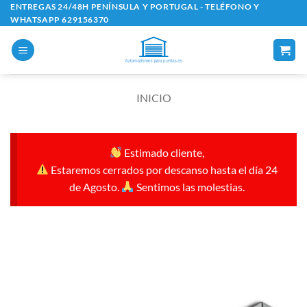
Saltar
ENTREGAS 24/48H PENÍNSULA Y PORTUGAL - TELÉFONO Y
WHATSAPP 629156370
al
contenido
INICIO
Estimado cliente,
Estaremos cerrados por descanso hasta el día 24
de Agosto.
Sentimos las molestias.