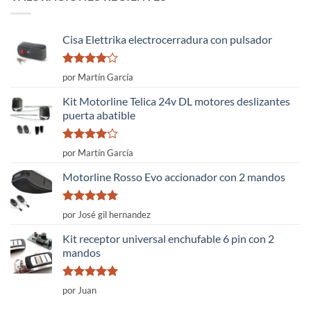
Cisa Elettrika electrocerradura con pulsador
Valorado
por Martín García
con
4
de
5
Kit Motorline Telica 24v DL motores deslizantes
puerta abatible
Valorado
por Martín García
con
4
de
5
Motorline Rosso Evo accionador con 2 mandos
Valorado
por José gil hernandez
con
5
de 5
Kit receptor universal enchufable 6 pin con 2
mandos
Valorado
por Juan
con
5
de 5