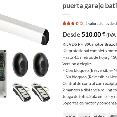
puerta garaje bat
(
2
valoraciones de cl
Valorado
2
Desde
510,00
€
con
3.5
(IVA 
de 5 en
base a
Kit VDS PH 390 motor Brazo h
valoraciones
Kit profesional completo motor
de
clientes
Hasta 4,5 metros de hoja y 45
Versión a elegir:
– Con bloqueo (Irreversible) N
– Sin bloqueo (Reversible) Nec
Central de control con recepto
2 mandos a distancia rolling c
Juego de fotocélula emisor y r
Soportes de motor y condensa