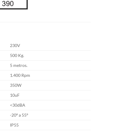
230V
500 Kg.
5 metros.
1.400 Rpm
350W
10uF
<30dBA
-20º a 55º
IP55