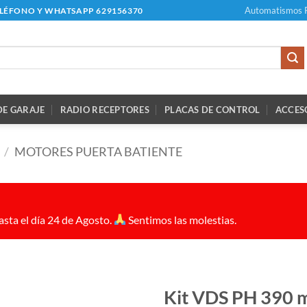
Automatismos 
ELÉFONO Y WHATSAPP 629156370
E GARAJE
RADIO RECEPTORES
PLACAS DE CONTROL
ACCES
/
MOTORES PUERTA BATIENTE
sta el día 24 de Agosto.
Sentimos las molestias.
Kit VDS PH 390 m