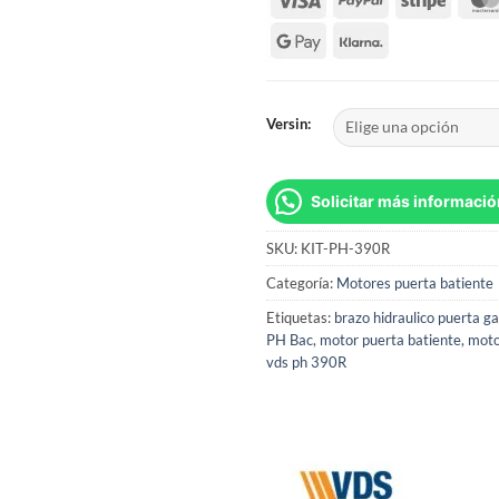
Versin:
Solicitar más informació
SKU:
KIT-PH-390R
Categoría:
Motores puerta batiente
Etiquetas:
brazo hidraulico puerta ga
PH Bac
,
motor puerta batiente
,
moto
vds ph 390R