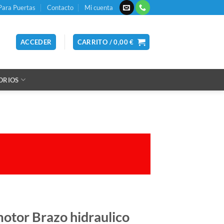
Para Puertas
Contacto
Mi cuenta
ACCEDER
CARRITO /
0,00
€
ORIOS
otor Brazo hidraulico