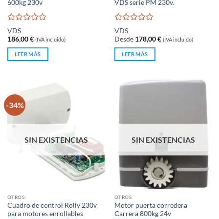
600kg 230v
VDS serie PM 230v.
Valorado
Valorado
VDS
VDS
con
con
186,00
€
Desde
178,00
€
(IVA incluido)
(IVA incluido)
0
0
de
de
LEER MÁS
LEER MÁS
5
5
-34%
SIN EXISTENCIAS
SIN EXISTENCIAS
OTROS
OTROS
Cuadro de control Rolly 230v
Motor puerta corredera
para motores enrollables
Carrera 800kg 24v