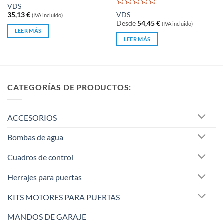
Valorado
VDS
con
Valorado
35,13
€
VDS
(IVA incluido)
0
con
Desde
54,45
€
(IVA incluido)
de
0
LEER MÁS
5
de
LEER MÁS
5
CATEGORÍAS DE PRODUCTOS:
ACCESORIOS
Bombas de agua
Cuadros de control
Herrajes para puertas
KITS MOTORES PARA PUERTAS
MANDOS DE GARAJE