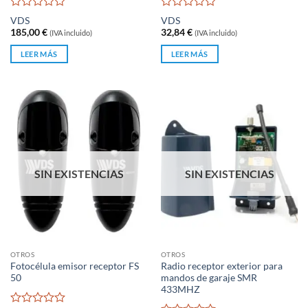
Valorado
Valorado
VDS
VDS
con
con
185,00
€
32,84
€
(IVA incluido)
(IVA incluido)
0
0
de
de
LEER MÁS
LEER MÁS
5
5
SIN EXISTENCIAS
SIN EXISTENCIAS
OTROS
OTROS
Fotocélula emisor receptor FS
Radio receptor exterior para
50
mandos de garaje SMR
433MHZ