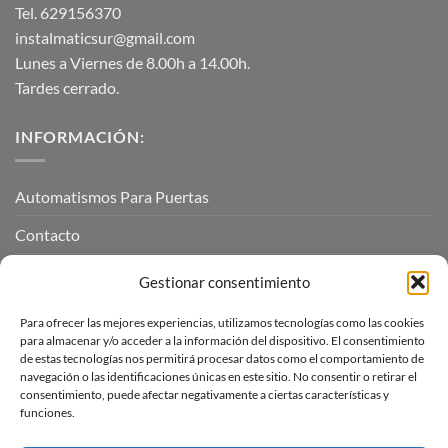
Tel. 629156370
instalmaticsur@gmail.com
Lunes a Viernes de 8.00h a 14.00h.
Tardes cerrado.
INFORMACIÓN:
Automatismos Para Puertas
Contacto
Mi cuenta
Gestionar consentimiento
Para ofrecer las mejores experiencias, utilizamos tecnologías como las cookies
INFORMACIÓN LEGAL
para almacenar y/o acceder a la información del dispositivo. El consentimiento
de estas tecnologías nos permitirá procesar datos como el comportamiento de
navegación o las identificaciones únicas en este sitio. No consentir o retirar el
Aviso Legal
consentimiento, puede afectar negativamente a ciertas características y
funciones.
Pagos, envíos y devoluciones