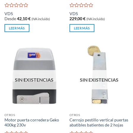
Valorado
Valorado
VDS
VDS
con
con
Desde
42,10
€
229,00
€
(IVA incluido)
(IVA incluido)
0
0
de
de
LEER MÁS
LEER MÁS
5
5
SIN EXISTENCIAS
SIN EXISTENCIAS
OTROS
OTROS
Motor puerta corredera Geko
Cerrojo pestillo vertical puertas
400kg 230v
abatibles batientes de 2 hojas