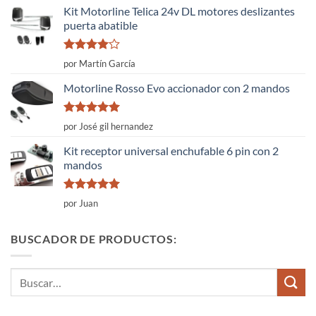
5
Kit Motorline Telica 24v DL motores deslizantes
puerta abatible
Valorado
por Martín García
con
4
de
5
Motorline Rosso Evo accionador con 2 mandos
Valorado
por José gil hernandez
con
5
de 5
Kit receptor universal enchufable 6 pin con 2
mandos
Valorado
por Juan
con
5
de 5
BUSCADOR DE PRODUCTOS:
Buscar
por: