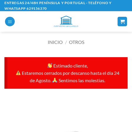
Saltar
ENTREGAS 24/48H PENÍNSULA Y PORTUGAL - TELÉFONO Y
WHATSAPP 629156370
al
contenido
INICIO
/
OTROS
Estimado cliente,
Estaremos cerrados por descanso hasta el día 24
de Agosto.
Sentimos las molestias.