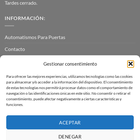
Tardes cerrado.
INFORMACIÓN:
Automatismos Para Puertas
Contacto
Mi cuenta
Gestionar consentimiento
Para ofrecer las mejores experiencias, utilizamos tecnologías como las cookies
INFORMACIÓN LEGAL
para almacenar y/o acceder a la información del dispositivo. El consentimiento
de estas tecnologías nos permitirá procesar datos como el comportamiento de
navegación o las identificaciones únicas en este sitio. No consentir o retirar el
Aviso Legal
consentimiento, puede afectar negativamente a ciertas características y
funciones.
Pagos, envíos y devoluciones
Términos y condiciones
ACEPTAR
Política de cookies (UE)
DENEGAR