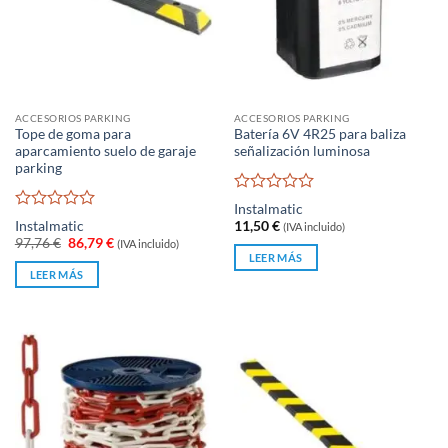
ACCESORIOS PARKING
ACCESORIOS PARKING
Tope de goma para
Batería 6V 4R25 para baliza
aparcamiento suelo de garaje
señalización luminosa
parking
Valorado
Instalmatic
con
Valorado
Instalmatic
11,50
€
(IVA incluido)
0
con
El
El
97,76
€
86,79
€
(IVA incluido)
de
0
precio
precio
LEER MÁS
original
actual
5
de
LEER MÁS
era:
es:
5
97,76 €.
86,79 €.