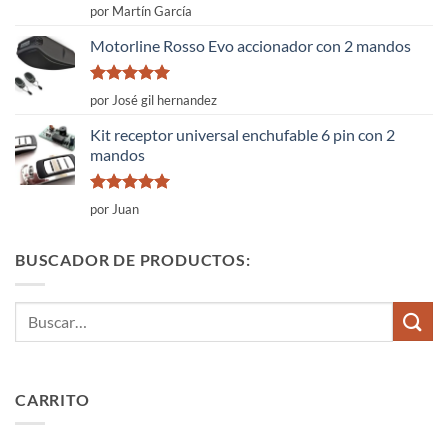
Valorado
por Martín García
con
4
de
5
Motorline Rosso Evo accionador con 2 mandos
Valorado
por José gil hernandez
con
5
de 5
Kit receptor universal enchufable 6 pin con 2
mandos
Valorado
por Juan
con
5
de 5
BUSCADOR DE PRODUCTOS:
Buscar
por:
CARRITO