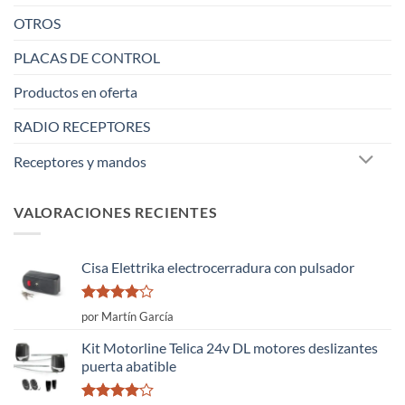
OTROS
PLACAS DE CONTROL
Productos en oferta
RADIO RECEPTORES
Receptores y mandos
VALORACIONES RECIENTES
Cisa Elettrika electrocerradura con pulsador
Valorado
por Martín García
con
4
de
5
Kit Motorline Telica 24v DL motores deslizantes
puerta abatible