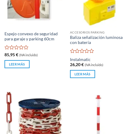
ACCESORIOS PARKING
Espejo convexo de seguridad
Baliza señalización luminosa
para garaje y parking 60cm
con batería
Valorado
85,95
€
(IVA incluido)
Valorado
con
Instalmatic
con
0
LEER MÁS
26,20
€
(IVA incluido)
0
de
de
5
LEER MÁS
5