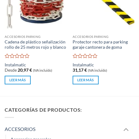
ACCESORIOS PARKING
ACCESORIOS PARKING
Cadena de plástico señalización
Protector recto para parking
rollo de 25 metros rojo y blanco
garaje cantonera de goma
Valorado
Valorado
Instalmatic
Instalmatic
con
con
Desde
20,97
€
31,17
€
(IVA incluido)
(IVA incluido)
0
0
de
de
LEER MÁS
LEER MÁS
5
5
CATEGORÍAS DE PRODUCTOS:
ACCESORIOS