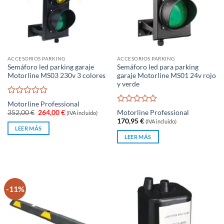
ACCESORIOS PARKING
ACCESORIOS PARKING
Semáforo led parking garaje
Semáforo led para parking
Motorline MS03 230v 3 colores
garaje Motorline MS01 24v rojo
y verde
Valorado
Motorline Professional
con
Valorado
El
El
352,00
€
264,00
€
Motorline Professional
(IVA incluido)
0
con
precio
precio
170,95
€
(IVA incluido)
original
actual
de
0
LEER MÁS
era:
es:
5
de
LEER MÁS
352,00 €.
264,00 €.
5
-11%