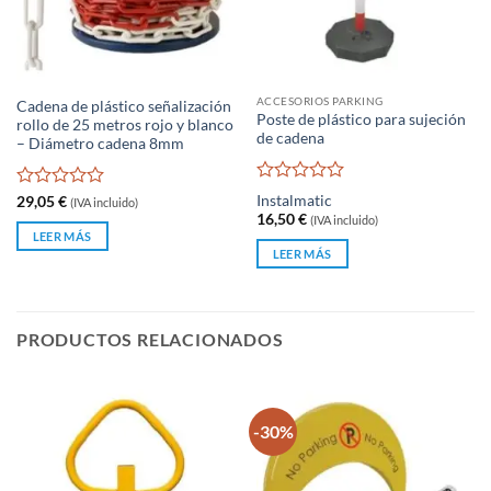
ACCESORIOS PARKING
Cadena de plástico señalización
Poste de plástico para sujeción
rollo de 25 metros rojo y blanco
de cadena
– Diámetro cadena 8mm
Valorado
Valorado
Instalmatic
29,05
€
(IVA incluido)
con
con
16,50
€
(IVA incluido)
0
0
LEER MÁS
de
de
LEER MÁS
5
5
PRODUCTOS RELACIONADOS
-30%