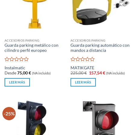
ACCESORIOS PARKING
ACCESORIOS PARKING
Guarda parking metálico con
Guarda parking automático con
cilindro perfil europeo
mandos a distancia
Valorado
Valorado
Instalmatic
MATIKGATE
con
con
El
El
Desde
75,00
€
225,00
€
157,54
€
(IVA incluido)
(IVA incluido)
0
0
precio
precio
original
actual
de
de
LEER MÁS
LEER MÁS
era:
es:
5
5
225,00 €.
157,54 €.
-25%