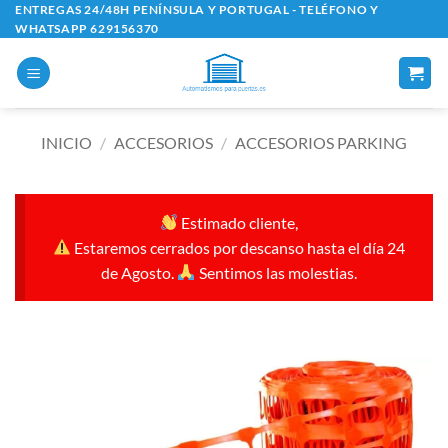
Saltar
ENTREGAS 24/48H PENÍNSULA Y PORTUGAL - TELÉFONO Y
WHATSAPP 629156370
al
contenido
INICIO
/
ACCESORIOS
/
ACCESORIOS PARKING
Estimado cliente,
Estaremos cerrados por descanso hasta el día 24
de Agosto.
Sentimos las molestias.