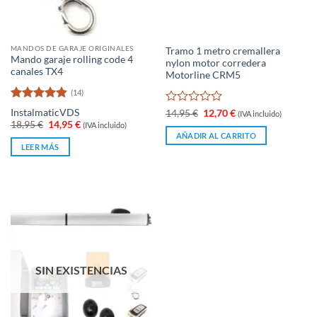
MANDOS DE GARAJE ORIGINALES
Tramo 1 metro cremallera
Mando garaje rolling code 4
nylon motor corredera
canales TX4
Motorline CRM5
(14)
Valorado
Instalmatic
VDS
Valorado
El
El
14,95
€
12,70
€
(IVA incluido)
con
4.86
precio
precio
El
El
con
18,95
€
14,95
€
(IVA incluido)
original
actual
de 5
precio
precio
0
AÑADIR AL CARRITO
era:
es:
original
actual
de
LEER MÁS
14,95 €.
12,70 €.
era:
es:
5
18,95 €.
14,95 €.
SIN EXISTENCIAS