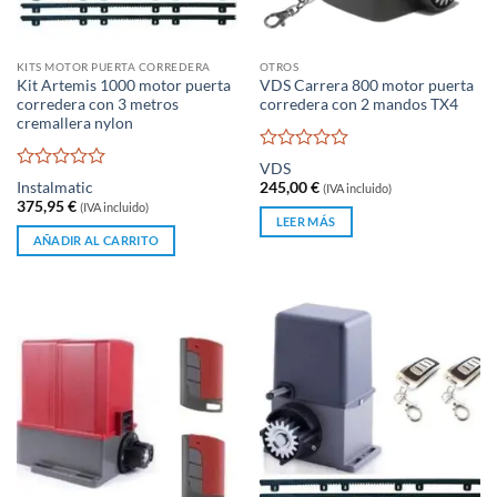
de
producto
KITS MOTOR PUERTA CORREDERA
OTROS
Kit Artemis 1000 motor puerta
VDS Carrera 800 motor puerta
corredera con 3 metros
corredera con 2 mandos TX4
cremallera nylon
Valorado
VDS
con
Valorado
Instalmatic
245,00
€
(IVA incluido)
0
con
375,95
€
(IVA incluido)
de
0
LEER MÁS
5
de
AÑADIR AL CARRITO
5