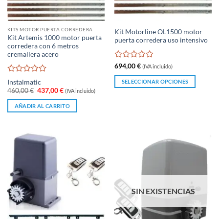
KITS MOTOR PUERTA CORREDERA
Kit Motorline OL1500 motor
Kit Artemis 1000 motor puerta
puerta corredera uso intensivo
corredera con 6 metros
cremallera acero
Valorado
694,00
€
(IVA incluido)
con
Valorado
0
SELECCIONAR OPCIONES
Instalmatic
con
de
El
El
460,00
€
437,00
€
(IVA incluido)
Este
0
precio
precio
5
original
actual
producto
de
AÑADIR AL CARRITO
era:
es:
5
tiene
460,00 €.
437,00 €.
múltiples
variantes.
Las
opciones
se
pueden
elegir
SIN EXISTENCIAS
en
la
página