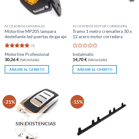
ACCESORIOS GENERALES
ACCESORIOS MOTOR CORREDERA
Motorline MP205 lampara
Tramo 1 metro cremallera 30 x
destellante led puertas de garaje
12 acero motor corredera
(1)
Valorado
Valorado
Motorline Professional
Instalmatic
con
5
de 5
con
30,26
€
14,70
€
(IVA incluido)
(IVA incluido)
0
de
AÑADIR AL CARRITO
AÑADIR AL CARRITO
5
-21%
-15%
SIN EXISTENCIAS