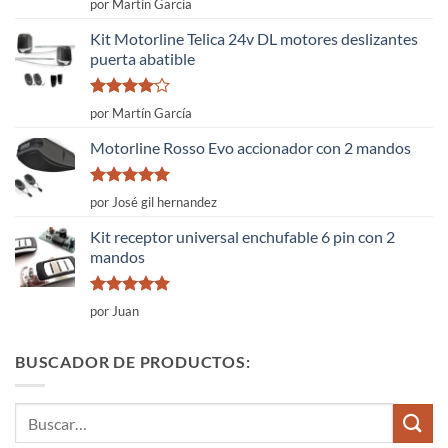
por Martín García
con
4
de
5
Kit Motorline Telica 24v DL motores deslizantes
puerta abatible
Valorado
por Martín García
con
4
de
5
Motorline Rosso Evo accionador con 2 mandos
Valorado
por José gil hernandez
con
5
de 5
Kit receptor universal enchufable 6 pin con 2
mandos
Valorado
por Juan
con
5
de 5
BUSCADOR DE PRODUCTOS:
Buscar
por: