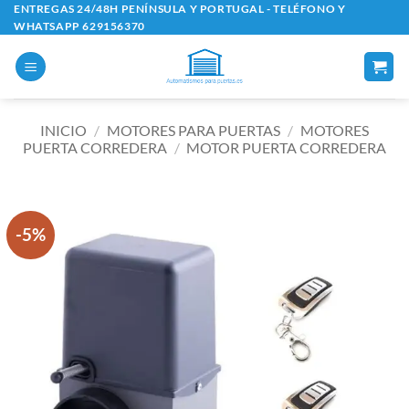
Saltar
ENTREGAS 24/48H PENÍNSULA Y PORTUGAL - TELÉFONO Y
WHATSAPP 629156370
al
contenido
INICIO
/
MOTORES PARA PUERTAS
/
MOTORES
PUERTA CORREDERA
/
MOTOR PUERTA CORREDERA
-5%