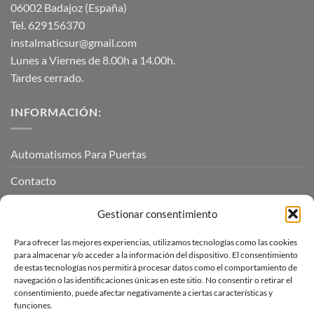
06002 Badajoz (España)
Tel. 629156370
instalmaticsur@gmail.com
Lunes a Viernes de 8.00h a 14.00h.
Tardes cerrado.
INFORMACIÓN:
Automatismos Para Puertas
Contacto
Mi cuenta
Gestionar consentimiento
Para ofrecer las mejores experiencias, utilizamos tecnologías como las cookies
INFORMACIÓN LEGAL
para almacenar y/o acceder a la información del dispositivo. El consentimiento
de estas tecnologías nos permitirá procesar datos como el comportamiento de
navegación o las identificaciones únicas en este sitio. No consentir o retirar el
Aviso Legal
consentimiento, puede afectar negativamente a ciertas características y
funciones.