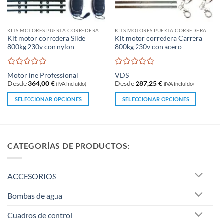
de
producto
KITS MOTORES PUERTA CORREDERA
KITS MOTORES PUERTA CORREDERA
Kit motor corredera Slide
Kit motor corredera Carrera
800kg 230v con nylon
800kg 230v con acero
Valorado
Valorado
Motorline Professional
VDS
con
con
Desde
364,00
€
Desde
287,25
€
(IVA incluido)
(IVA incluido)
0
0
de
de
SELECCIONAR OPCIONES
SELECCIONAR OPCIONES
5
5
Este
Este
producto
producto
tiene
tiene
múltiples
múltiples
CATEGORÍAS DE PRODUCTOS:
variantes.
variantes.
Las
Las
opciones
opciones
ACCESORIOS
se
se
pueden
pueden
Bombas de agua
elegir
elegir
en
en
Cuadros de control