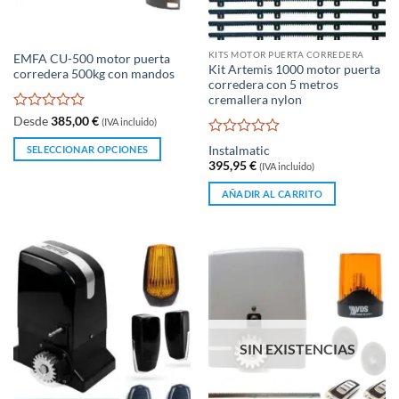
KITS MOTOR PUERTA CORREDERA
EMFA CU-500 motor puerta
Kit Artemis 1000 motor puerta
corredera 500kg con mandos
corredera con 5 metros
cremallera nylon
Valorado
Desde
385,00
€
(IVA incluido)
con
Valorado
0
SELECCIONAR OPCIONES
Instalmatic
con
de
395,95
€
(IVA incluido)
Este
0
5
producto
de
AÑADIR AL CARRITO
5
tiene
múltiples
variantes.
Las
opciones
se
pueden
elegir
SIN EXISTENCIAS
en
la
página