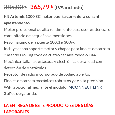
Valorado
1
El
El
385,00
365,79
€
€
con
4
de
(IVA incluido)
5 en
precio
precio
base a
Kit Artemis 1000 EC motor puerta corredera con anti
original
actual
valoración
aplastamiento.
de un
era:
es:
cliente
Motor profesional de alto rendimiento para uso residencial o
385,00 €.
365,79 €.
comunitario de pequeñas dimensiones.
Peso máximo de la puerta 1000kg 380w.
Incluye chapa soporte motor y chapas para finales de carrera.
2 mandos rolling code de cuatro canales modelo TX4.
Mecánica italiana destacada y electrónica de calidad con
detección de obstáculos.
Receptor de radio incorporado de código abierto.
Finales de carrera mecánicos robustos y de alta precisión.
WiFI¡i opcional mediante el módulo:
MCONNECT LINK
3 años de garantía.
LA ENTREGA DE ESTE PRODUCTO ES DE 5 DÍAS
LABORABLES.