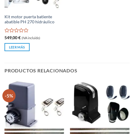
Kit motor puerta batiente
abatible PH 270 hidráulico
Valorado
549,00
€
(IVA incluido)
con
0
LEER MÁS
de
5
PRODUCTOS RELACIONADOS
-5%