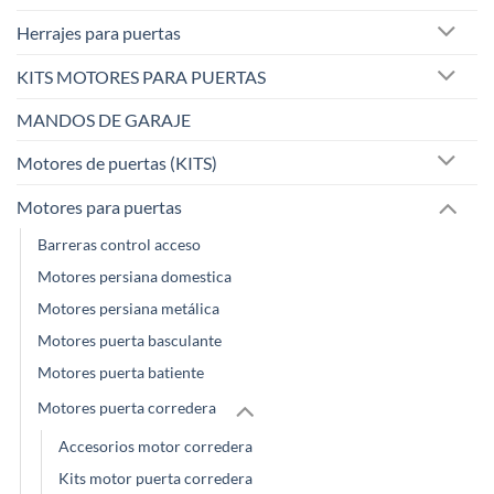
la
la
página
página
Herrajes para puertas
de
de
KITS MOTORES PARA PUERTAS
producto
producto
MANDOS DE GARAJE
Motores de puertas (KITS)
Motores para puertas
Barreras control acceso
Motores persiana domestica
Motores persiana metálica
Motores puerta basculante
Motores puerta batiente
Motores puerta corredera
Accesorios motor corredera
Kits motor puerta corredera