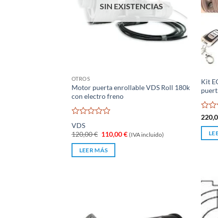
SIN EXISTENCIAS
OTROS
Kit E
Motor puerta enrollable VDS Roll 180k
puert
con electro freno
Valo
220,
Valorado
con
VDS
con
0
El
El
120,00
€
110,00
€
LE
(IVA incluido)
0
de
precio
precio
de
original
actual
5
LEER MÁS
5
era:
es:
120,00 €.
110,00 €.