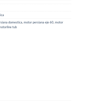
ica
rsiana domestica
,
motor persiana eje 60
,
motor
otorline tub