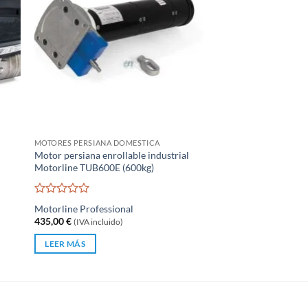
MOTORES PERSIANA DOMESTICA
Motor persiana enrollable industrial
Motorline TUB600E (600kg)
Valorado
Motorline Professional
con
435,00
€
(IVA incluido)
0
de
LEER MÁS
5