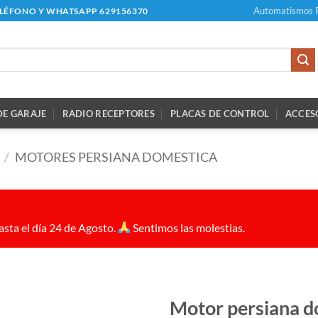
Automatismos 
ELÉFONO Y WHATSAPP 629156370
E GARAJE
RADIO RECEPTORES
PLACAS DE CONTROL
ACCES
/
MOTORES PERSIANA DOMESTICA
sta el día 24 de Agosto.
Sentimos las molestias.
Motor persiana d