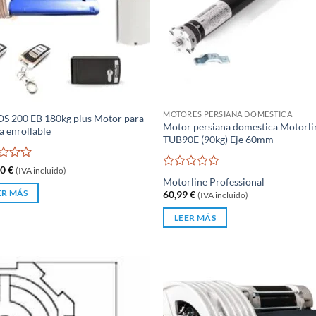
MOTORES PERSIANA DOMESTICA
OS 200 EB 180kg plus Motor para
Motor persiana domestica Motorli
a enrollable
TUB90E (90kg) Eje 60mm
rado
00
€
(IVA incluido)
Valorado
Motorline Professional
con
60,99
€
ER MÁS
(IVA incluido)
0
de
LEER MÁS
5