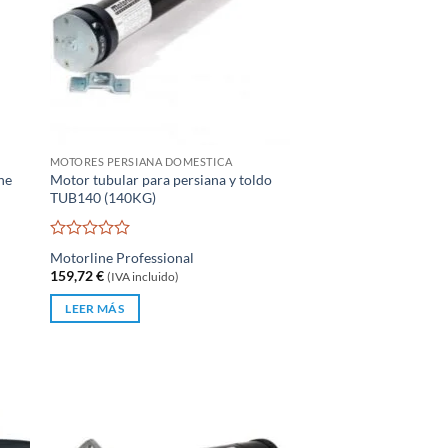
MOTORES PERSIANA DOMESTICA
ne
Motor tubular para persiana y toldo
TUB140 (140KG)
Valorado
Motorline Professional
con
159,72
€
(IVA incluido)
0
de
LEER MÁS
5