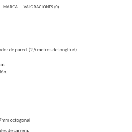
MARCA
VALORACIONES (0)
dor de pared. (2,5 metros de longitud)
mm.
ión.
 57mm octogonal
les de carrera.