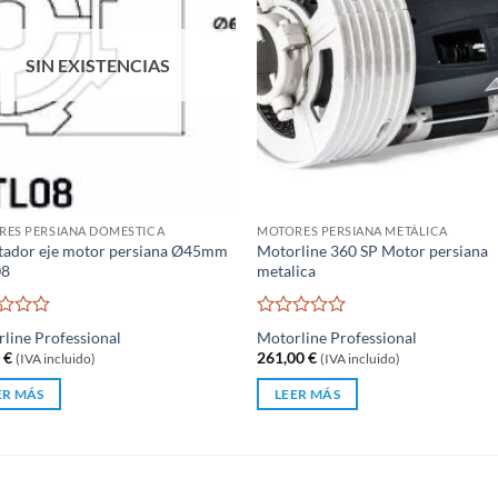
SIN EXISTENCIAS
RES PERSIANA DOMESTICA
MOTORES PERSIANA METÁLICA
tador eje motor persiana Ø45mm
Motorline 360 SP Motor persiana
08
metalica
rado
Valorado
line Professional
Motorline Professional
con
8
€
261,00
€
(IVA incluido)
(IVA incluido)
0
de
ER MÁS
LEER MÁS
5