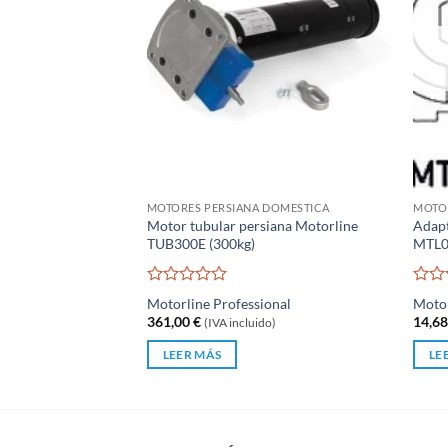
MOTORES PERSIANA DOMESTICA
MOTO
Motor tubular persiana Motorline
Adap
TUB300E (300kg)
MTL
Valorado
Valo
Motorline Professional
Motor
con
con
361,00
€
14,6
(IVA incluido)
0
0
de
de
LEER MÁS
LE
5
5