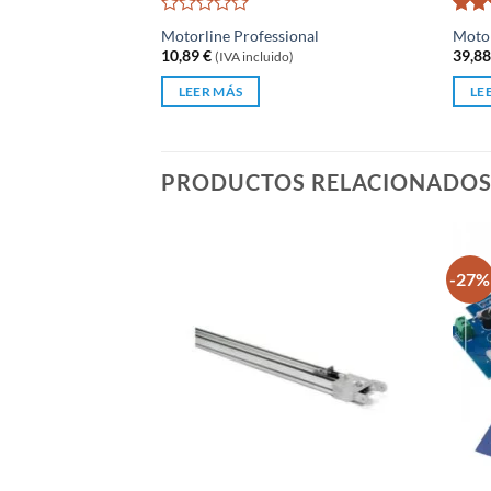
Valorado
Valo
Motorline Professional
Motor
con
con
10,89
€
39,8
(IVA incluido)
0
de
LEER MÁS
LE
5
PRODUCTOS RELACIONADO
-27%