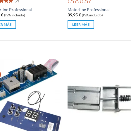
(2)
rado
Valorado
line Professional
Motorline Professional
5
de 5
con
8
€
39,95
€
(IVA incluido)
(IVA incluido)
0
de
ER MÁS
LEER MÁS
5
S