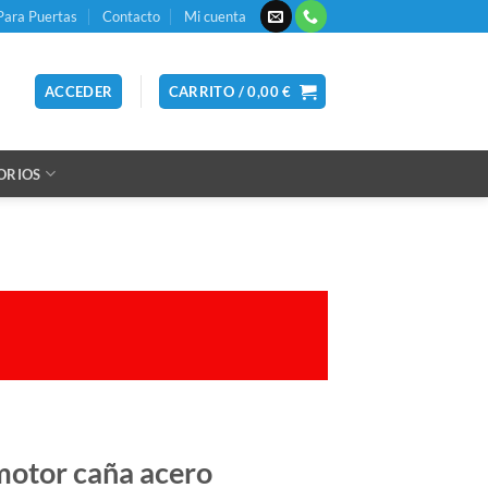
Para Puertas
Contacto
Mi cuenta
ACCEDER
CARRITO /
0,00
€
ORIOS
motor caña acero