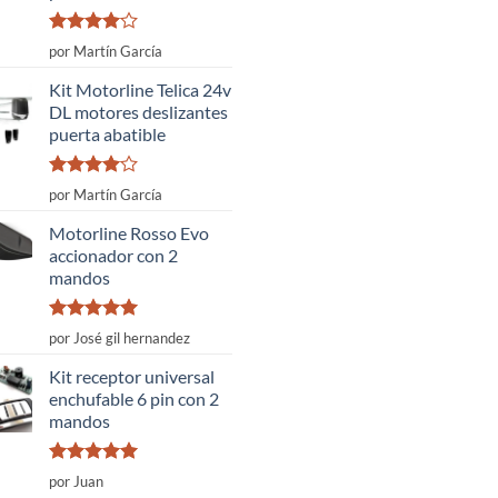
Valorado
por Martín García
con
4
de
5
Kit Motorline Telica 24v
DL motores deslizantes
puerta abatible
Valorado
por Martín García
con
4
de
5
Motorline Rosso Evo
accionador con 2
mandos
Valorado
por José gil hernandez
con
5
de 5
Kit receptor universal
enchufable 6 pin con 2
mandos
Valorado
por Juan
con
5
de 5