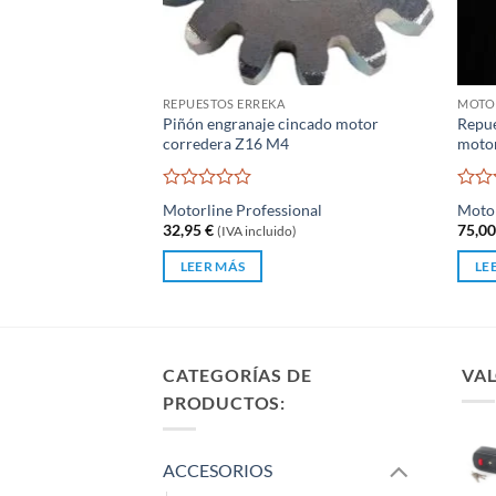
REPUESTOS ERREKA
MOTO
Piñón engranaje cincado motor
Repue
corredera Z16 M4
moto
Valorado
Valo
Motorline Professional
Motor
con
con
32,95
€
75,0
(IVA incluido)
0
0
de
de
LEER MÁS
LE
5
5
CATEGORÍAS DE
VAL
PRODUCTOS:
ACCESORIOS