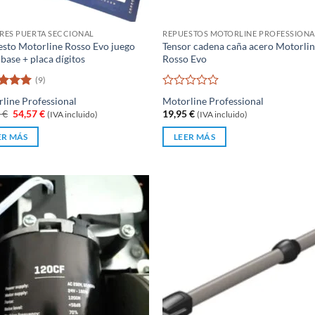
RES PUERTA SECCIONAL
REPUESTOS MOTORLINE PROFESSIONA
sto Motorline Rosso Evo juego
Tensor cadena caña acero Motorli
 base + placa dígitos
Rosso Evo
(9)
rado
Valorado
line Professional
Motorline Professional
5
de 5
con
El
El
0
€
54,57
€
19,95
€
(IVA incluido)
(IVA incluido)
0
precio
precio
de
original
actual
ER MÁS
LEER MÁS
5
era:
es:
75,00 €.
54,57 €.