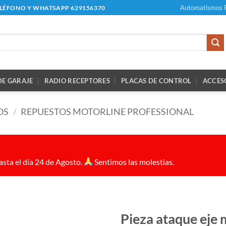
Automatismos 
ELÉFONO Y WHATSAPP 629156370
E GARAJE
RADIO RECEPTORES
PLACAS DE CONTROL
ACCES
OS
/
REPUESTOS MOTORLINE PROFESSIONAL
sta el día 24 de Agosto.
Sentimos las molestias.
Pieza ataque eje 