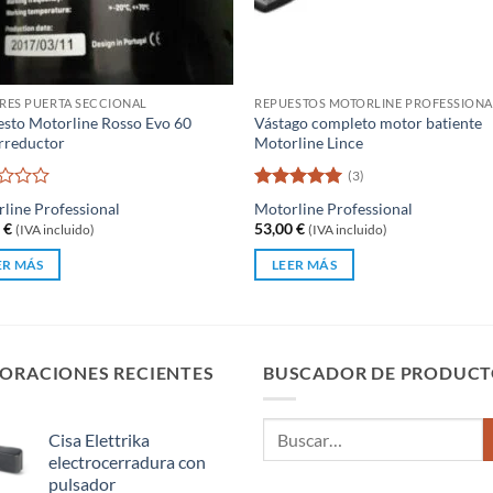
RES PUERTA SECCIONAL
REPUESTOS MOTORLINE PROFESSIONA
sto Motorline Rosso Evo 60
Vástago completo motor batiente
rreductor
Motorline Lince
(3)
rado
Valorado
line Professional
Motorline Professional
con
5
de 5
0
€
53,00
€
(IVA incluido)
(IVA incluido)
ER MÁS
LEER MÁS
ORACIONES RECIENTES
BUSCADOR DE PRODUCT
Buscar
Cisa Elettrika
por:
electrocerradura con
pulsador