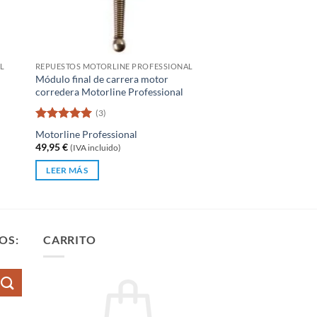
L
REPUESTOS MOTORLINE PROFESSIONAL
Módulo final de carrera motor
corredera Motorline Professional
(3)
Valorado
Motorline Professional
con
5
de 5
49,95
€
(IVA incluido)
LEER MÁS
OS:
CARRITO