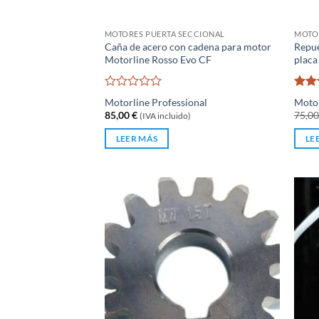
MOTORES PUERTA SECCIONAL
MOTO
Caña de acero con cadena para motor
Repue
Motorline Rosso Evo CF
placa
Valorado
Valo
Motorline Professional
Motor
con
con
85,00
€
75,0
(IVA incluido)
0
de
LEER MÁS
LE
5