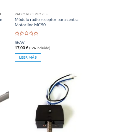
L
RADIO RECEPTORES
ne
Módulo radio receptor para central
Motorline MC50
Valorado
SEAV
con
17,00
€
(IVA incluido)
0
de
LEER MÁS
5