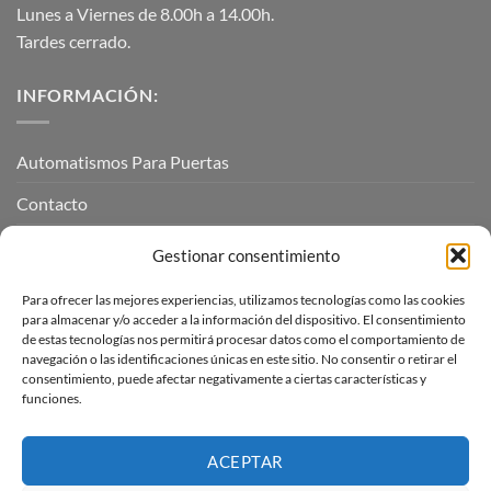
Lunes a Viernes de 8.00h a 14.00h.
Tardes cerrado.
INFORMACIÓN:
Automatismos Para Puertas
Contacto
Mi cuenta
Gestionar consentimiento
Para ofrecer las mejores experiencias, utilizamos tecnologías como las cookies
INFORMACIÓN LEGAL
para almacenar y/o acceder a la información del dispositivo. El consentimiento
de estas tecnologías nos permitirá procesar datos como el comportamiento de
navegación o las identificaciones únicas en este sitio. No consentir o retirar el
Aviso Legal
consentimiento, puede afectar negativamente a ciertas características y
funciones.
Pagos, envíos y devoluciones
Términos y condiciones
ACEPTAR