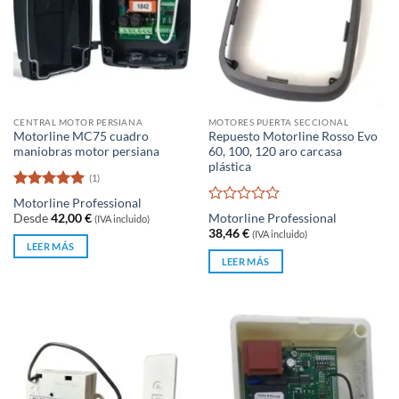
CENTRAL MOTOR PERSIANA
MOTORES PUERTA SECCIONAL
Motorline MC75 cuadro
Repuesto Motorline Rosso Evo
maniobras motor persiana
60, 100, 120 aro carcasa
plástica
(1)
Valorado
Motorline Professional
con
5
de 5
Valorado
Desde
42,00
€
Motorline Professional
(IVA incluido)
con
38,46
€
(IVA incluido)
0
LEER MÁS
de
LEER MÁS
5