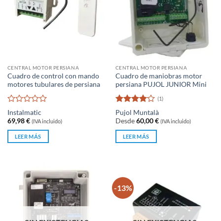
CENTRAL MOTOR PERSIANA
CENTRAL MOTOR PERSIANA
Cuadro de control con mando
Cuadro de maniobras motor
motores tubulares de persiana
persiana PUJOL JUNIOR Mini
(1)
Valorado
Valorado
Instalmatic
Pujol Muntalà
con
con
4
de
69,98
€
Desde
60,00
€
(IVA incluido)
(IVA incluido)
0
5
de
LEER MÁS
LEER MÁS
5
-13%