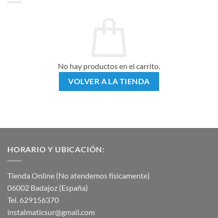
No hay productos en el carrito.
VOLVER A LA TIENDA
HORARIO Y UBICACIÓN:
Tienda Online (No atendemos físicamente)
06002 Badajoz (España)
Tel. 629156370
instalmaticsur@gmail.com