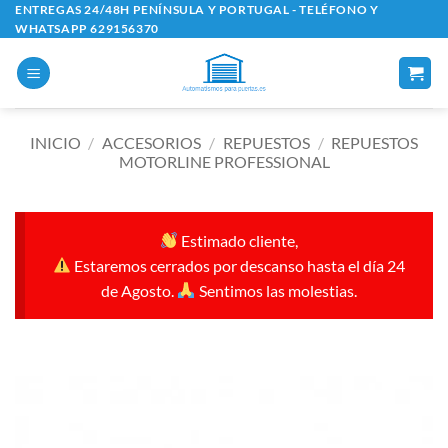
Saltar
ENTREGAS 24/48H PENÍNSULA Y PORTUGAL - TELÉFONO Y
WHATSAPP 629156370
al
contenido
INICIO
/
ACCESORIOS
/
REPUESTOS
/
REPUESTOS
MOTORLINE PROFESSIONAL
Estimado cliente,
Estaremos cerrados por descanso hasta el día 24
de Agosto.
Sentimos las molestias.