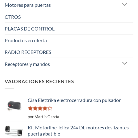
Motores para puertas
OTROS
PLACAS DE CONTROL
Productos en oferta
RADIO RECEPTORES
Receptores y mandos
VALORACIONES RECIENTES
Cisa Elettrika electrocerradura con pulsador
Valorado
por Martín García
con
4
de
5
Kit Motorline Telica 24v DL motores deslizantes
puerta abatible