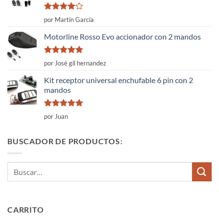
Valorado
por Martín García
con
4
de
5
Motorline Rosso Evo accionador con 2 mandos
Valorado
por José gil hernandez
con
5
de 5
Kit receptor universal enchufable 6 pin con 2
mandos
Valorado
por Juan
con
5
de 5
BUSCADOR DE PRODUCTOS:
Buscar
por:
CARRITO