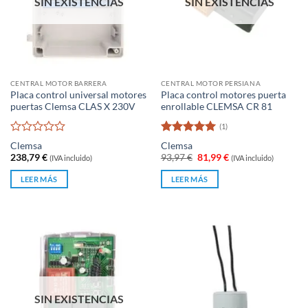
SIN EXISTENCIAS
SIN EXISTENCIAS
CENTRAL MOTOR BARRERA
CENTRAL MOTOR PERSIANA
Placa control universal motores
Placa control motores puerta
puertas Clemsa CLAS X 230V
enrollable CLEMSA CR 81
(1)
Valorado
Valorado
Clemsa
Clemsa
con
con
5
de 5
El
El
238,79
€
93,97
€
81,99
€
(IVA incluido)
(IVA incluido)
0
precio
precio
original
actual
de
LEER MÁS
LEER MÁS
era:
es:
5
93,97 €.
81,99 €.
SIN EXISTENCIAS