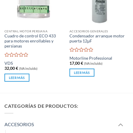
CENTRAL MOTOR PERSIANA
ACCESORIOS GENERALES
Cuadro de control ECO 433
Condensador arranque motor
para motores enrollables y
puerta 12μF
persianas
Valorado
Motorline Professional
con
Valorado
VDS
17,00
€
(IVA incluido)
0
con
32,00
€
(IVA incluido)
de
0
LEER MÁS
5
de
LEER MÁS
5
CATEGORÍAS DE PRODUCTOS:
ACCESORIOS