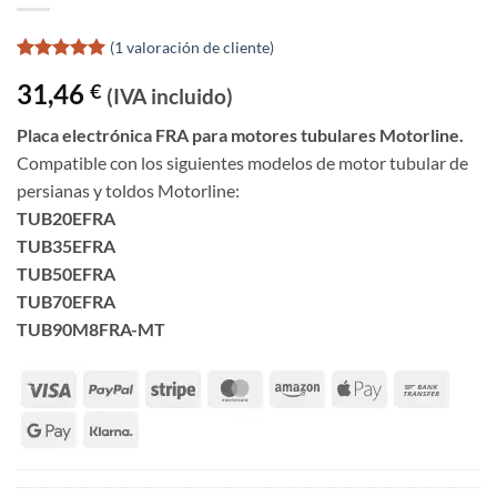
(
1
valoración de cliente)
Valorado
1
31,46
€
con
5
de 5
(IVA incluido)
en base a
valoración
Placa electrónica FRA para motores tubulares Motorline.
de un
Compatible con los siguientes modelos de motor tubular de
cliente
persianas y toldos Motorline:
TUB20EFRA
TUB35EFRA
TUB50EFRA
TUB70EFRA
TUB90M8FRA-MT