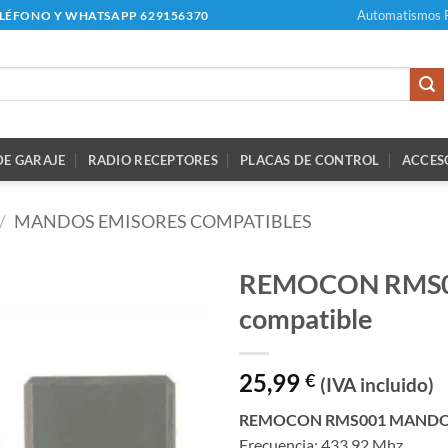
Automatismos 
ELÉFONO Y WHATSAPP 629156370
E GARAJE
RADIO RECEPTORES
PLACAS DE CONTROL
ACCES
/
MANDOS EMISORES COMPATIBLES
REMOCON RMS00
compatible
25,99
€
(IVA incluido)
REMOCON RMS001 MANDO 
Frecuencia: 433,92 Mhz.