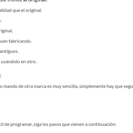
idad que el original.
.
iginal.
guen fabricando.
antiguos.
r usándolo en otro.
:
ro mando de otra marca es muy sencilla, simplemente hay que segui
il de programar, siga los pasos que vienen a continuación: