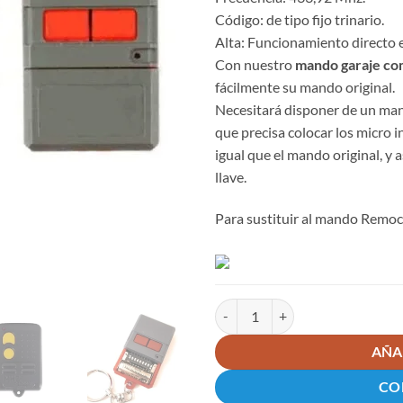
Código: de tipo fijo trinario.
Alta: Funcionamiento directo e
Con nuestro
mando garaje c
fácilmente su mando original.
Necesitará disponer de un mand
que precisa colocar los micro i
igual que el mando original, y 
llave.
Para sustituir al mando Rem
REMOCON RMS001 Mando garaje 
AÑA
CO