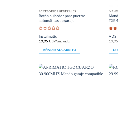
ACCESORIOS GENERALES
MANDO
Botón pulsador para puertas
Mando
automáticas de garaje
TXE 
Valorado
Valo
Instalmatic
VDS
con
con
19,95
€
19,9
(IVA incluido)
0
de 5
de
AÑADIR AL CARRITO
LE
5