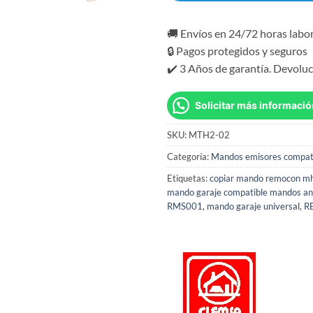
🚚 Envíos en 24/72 horas labo
🔒 Pagos protegidos y seguros
✔️ 3 Años de garantía. Devoluc
Solicitar más informació
SKU:
MTH2-02
Categoría:
Mandos emisores compat
Etiquetas:
copiar mando remocon m
mando garaje compatible mandos an
RMS001
,
mando garaje universal
,
R