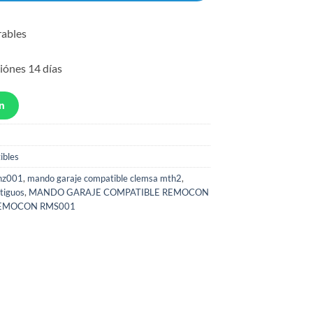
rables
iónes 14 días
n
ibles
hz001
,
mando garaje compatible clemsa mth2
,
tiguos
,
MANDO GARAJE COMPATIBLE REMOCON
EMOCON RMS001