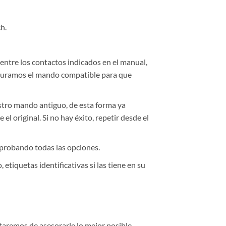
h.
ntre los contactos indicados en el manual,
figuramos el mando compatible para que
stro mando antiguo, de esta forma ya
l original. Si no hay éxito, repetir desde el
 probando todas las opciones.
tiquetas identificativas si las tiene en su
aremos de asesorarle lo mejor posible.