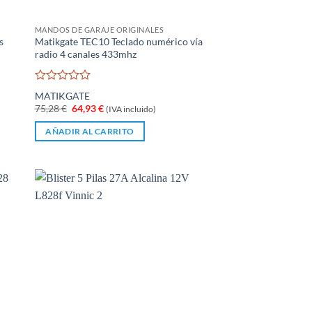
MANDOS DE GARAJE ORIGINALES
s
Matikgate TEC10 Teclado numérico vía
radio 4 canales 433mhz
Valorado
MATIKGATE
con
El
El
75,28
€
64,93
€
(IVA incluido)
0
precio
precio
de
original
actual
AÑADIR AL CARRITO
5
era:
es:
75,28 €.
64,93 €.