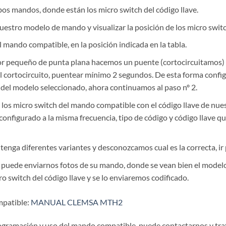
mbos mandos, donde están los micro switch del código llave.
uestro modelo de mando y visualizar la posición de los micro switc
 mando compatible, en la posición indicada en la tabla.
or pequeño de punta plana hacemos un puente (cortocircuitamos) e
el cortocircuito, puentear mínimo 2 segundos. De esta forma con
a del modelo seleccionado, ahora continuamos al paso nº 2.
 los micro switch del mando compatible con el código llave de nue
figurado a la misma frecuencia, tipo de código y código llave que e
enga diferentes variantes y desconozcamos cual es la correcta, ir
 puede enviarnos fotos de su mando, donde se vean bien el modelo, e
cro switch del código llave y se lo enviaremos codificado.
mpatible:
MANUAL CLEMSA MTH2
ogramación y uso del mando compatible, puede contactarnos y trat