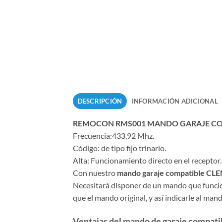
DESCRIPCIÓN
INFORMACIÓN ADICIONAL
REMOCON RMS001 MANDO GARAJE CO
Frecuencia:433,92 Mhz.
Código: de tipo fijo trinario.
Alta: Funcionamiento directo en el receptor.
Con nuestro
mando garaje compatible C
Necesitará disponer de un mando que funcione 
que el mando original, y así indicarle al man
Ventajas del mando de garaje compatibl