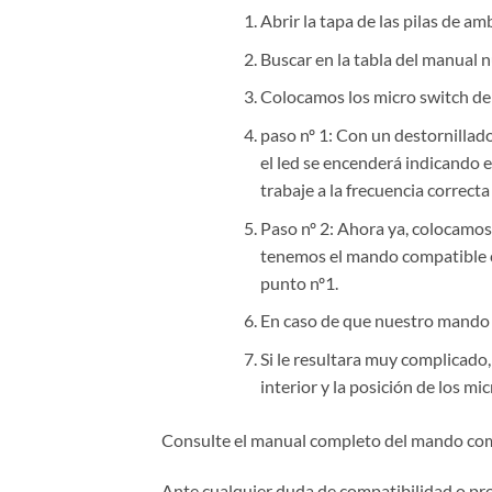
Abrir la tapa de las pilas de a
Buscar en la tabla del manual n
Colocamos los micro switch del
paso nº 1: Con un destornillad
el led se encenderá indicando 
trabaje a la frecuencia correct
Paso nº 2: Ahora ya, colocamos
tenemos el mando compatible con
punto nº1.
En caso de que nuestro mando t
Si le resultara muy complicado,
interior y la posición de los mi
Consulte el manual completo del mando co
Ante cualquier duda de compatibilidad o pr