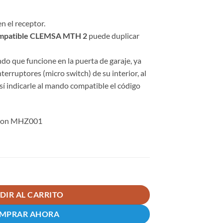
n el receptor.
ompatible CLEMSA MTH 2
puede duplicar
o que funcione en la puerta de garaje, ya
nterruptores (micro switch) de su interior, al
así indicarle al mando compatible el código
ocon MHZ001
compatible cantidad
DIR AL CARRITO
MPRAR AHORA