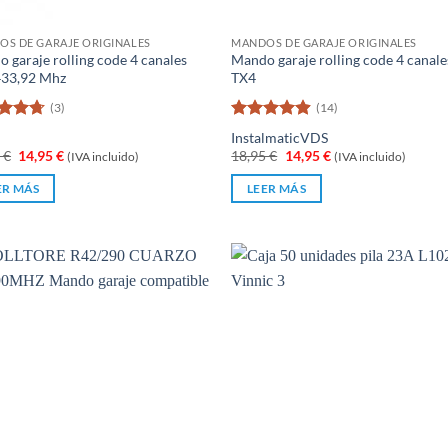
S DE GARAJE ORIGINALES
MANDOS DE GARAJE ORIGINALES
 garaje rolling code 4 canales
Mando garaje rolling code 4 canale
433,92 Mhz
TX4
(3)
(14)
rado
Valorado
Instalmatic
VDS
4.67
con
4.86
El
El
El
El
5
€
14,95
€
18,95
€
14,95
€
(IVA incluido)
(IVA incluido)
de 5
precio
precio
precio
precio
original
actual
original
actual
ER MÁS
LEER MÁS
era:
es:
era:
es:
19,95 €.
14,95 €.
18,95 €.
14,95 €.