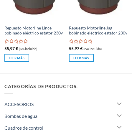
Repuesto Motorline Lince
Repuesto Motorline Jag
bobinado eléctrico estator 230v
bobinado eléctrico estator 230v
Valorado
Valorado
55,97
€
55,97
€
(IVA incluido)
(IVA incluido)
con
con
0
0
LEER MÁS
LEER MÁS
de
de
5
5
CATEGORÍAS DE PRODUCTOS:
ACCESORIOS
Bombas de agua
Cuadros de control