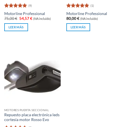
(9)
(1)
Valorado
Valorado
Motorline Professional
Motorline Professional
con
5
de 5
con
5
de 5
El
El
75,00
€
54,57
€
80,00
€
(IVA incluido)
(IVA incluido)
precio
precio
original
actual
LEER MÁS
LEER MÁS
era:
es:
75,00 €.
54,57 €.
MOTORES PUERTA SECCIONAL
Repuesto placa electrónica leds
cortesía motor Rosso Evo