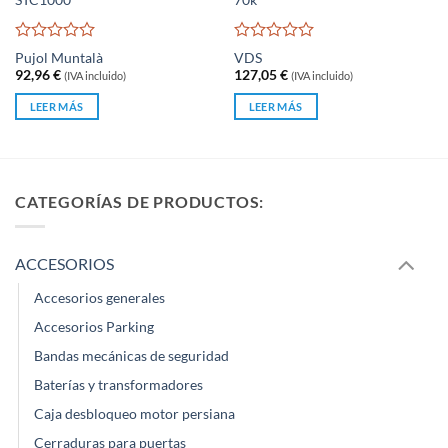
STC1000
70k
Valorado
Valorado
Pujol Muntalà
VDS
con
con
92,96
€
127,05
€
(IVA incluido)
(IVA incluido)
0
0
de
de
LEER MÁS
LEER MÁS
5
5
CATEGORÍAS DE PRODUCTOS:
ACCESORIOS
Accesorios generales
Accesorios Parking
Bandas mecánicas de seguridad
Baterías y transformadores
Caja desbloqueo motor persiana
Cerraduras para puertas