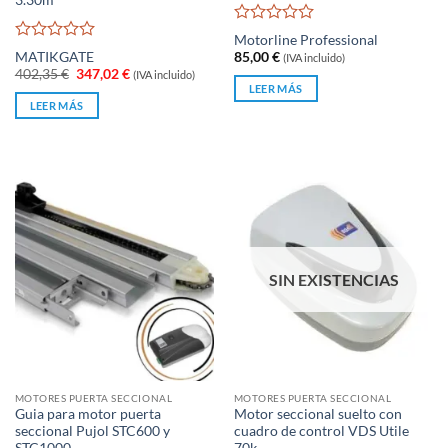
Valorado
Motorline Professional
con
Valorado
MATIKGATE
85,00
€
(IVA incluido)
0
con
El
El
402,35
€
347,02
€
(IVA incluido)
de
0
precio
precio
LEER MÁS
original
actual
5
de
LEER MÁS
era:
es:
5
402,35 €.
347,02 €.
SIN EXISTENCIAS
MOTORES PUERTA SECCIONAL
MOTORES PUERTA SECCIONAL
Guia para motor puerta
Motor seccional suelto con
seccional Pujol STC600 y
cuadro de control VDS Utile