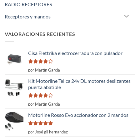
RADIO RECEPTORES
Receptores y mandos
VALORACIONES RECIENTES
Cisa Elettrika electrocerradura con pulsador
Valorado
por Martín García
con
4
de
5
Kit Motorline Telica 24v DL motores deslizantes
puerta abatible
Valorado
por Martín García
con
4
de
5
Motorline Rosso Evo accionador con 2 mandos
Valorado
por José gil hernandez
con
5
de 5