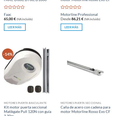
Valorado
Valorado
Faac
Motorline Professional
con
con
65,00
€
Desde
86,21
€
(IVA incluido)
(IVA incluido)
0
0
de
de
LEER MÁS
LEER MÁS
5
5
-14%
MOTORES PUERTA BASCULANTE
MOTORES PUERTA SECCIONAL
Kit motor puerta seccional
Caña de acero con cadena para
Matikgate Pull 120N con guía
motor Motorline Rosso Evo CF
3.30m