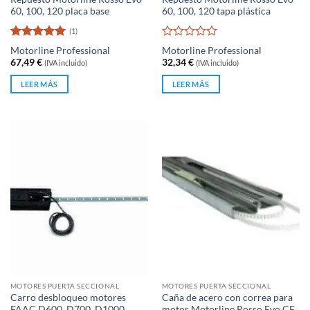
60, 100, 120 placa base
60, 100, 120 tapa plástica
(1)
Valorado
Valorado
Motorline Professional
Motorline Professional
con
5
de 5
con
67,49
€
32,34
€
(IVA incluido)
(IVA incluido)
0
de
LEER MÁS
LEER MÁS
5
MOTORES PUERTA SECCIONAL
MOTORES PUERTA SECCIONAL
Carro desbloqueo motores
Caña de acero con correa para
FAAC D600, D700, D1000
motor Motorline Rosso Evo CF