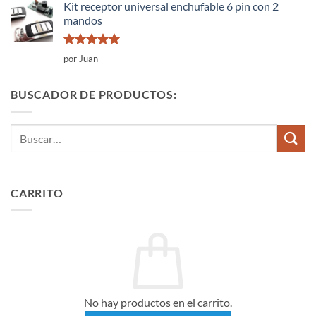
Kit receptor universal enchufable 6 pin con 2
mandos
Valorado
por Juan
con
5
de 5
BUSCADOR DE PRODUCTOS:
Buscar
por:
CARRITO
No hay productos en el carrito.