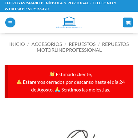
Saltar
ENTREGAS 24/48H PENÍNSULA Y PORTUGAL - TELÉFONO Y
WHATSAPP 629156370
al
contenido
INICIO
/
ACCESORIOS
/
REPUESTOS
/
REPUESTOS
MOTORLINE PROFESSIONAL
Estimado cliente,
Estaremos cerrados por descanso hasta el día 24
de Agosto.
Sentimos las molestias.