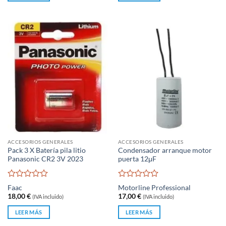
ACCESORIOS GENERALES
ACCESORIOS GENERALES
Pack 3 X Batería pila litio
Condensador arranque motor
Panasonic CR2 3V 2023
puerta 12μF
Valorado
Valorado
Faac
Motorline Professional
con
con
18,00
€
17,00
€
(IVA incluido)
(IVA incluido)
0
0
de
de
LEER MÁS
LEER MÁS
5
5