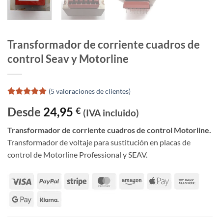
Transformador de corriente cuadros de
control Seav y Motorline
(
5
valoraciones de clientes)
Valorado
5
Desde
24,95
€
con
5
de 5
(IVA incluido)
en base a
valoraciones
Transformador de corriente cuadros de control Motorline.
de clientes
Transformador de voltaje para sustitución en placas de
control de Motorline Professional y SEAV.