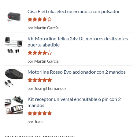
Cisa Elettrika electrocerradura con pulsador
Valorado
por Martín García
con
4
de
5
Kit Motorline Telica 24v DL motores deslizantes
puerta abatible
Valorado
por Martín García
con
4
de
5
Motorline Rosso Evo accionador con 2 mandos
Valorado
por José gil hernandez
con
5
de 5
Kit receptor universal enchufable 6 pin con 2
mandos
Valorado
por Juan
con
5
de 5