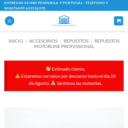
Saltar
ENTREGAS 24/48H PENÍNSULA Y PORTUGAL - TELÉFONO Y
WHATSAPP 629156370
al
contenido
INICIO
/
ACCESORIOS
/
REPUESTOS
/
REPUESTOS
MOTORLINE PROFESSIONAL
Estimado cliente,
Estaremos cerrados por descanso hasta el día 24
de Agosto.
Sentimos las molestias.