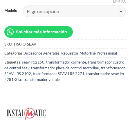
LIMPIAR
Modelo
Solicitar más información
SKU:
TRAFO-SEAV
Categorías:
Accesorios generales
,
Repuestos Motorline Professional
Etiquetas:
seav lrx2150
,
transformador corriente
,
transformador cuadro
de control seav
,
transformador placa de control motorline
,
transformador
SEAV LRS 2102
,
transformador SEAV LRS 2271
,
transformador seav lrx
2281-3 l.c
,
transformador voltaje