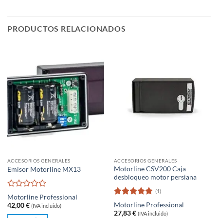
PRODUCTOS RELACIONADOS
ACCESORIOS GENERALES
ACCESORIOS GENERALES
Motorline CSV200 Caja
Emisor Motorline MX13
desbloqueo motor persiana
(1)
Valorado
Motorline Professional
con
Valorado
Motorline Professional
42,00
€
(IVA incluido)
0
con
5
de 5
27,83
€
(IVA incluido)