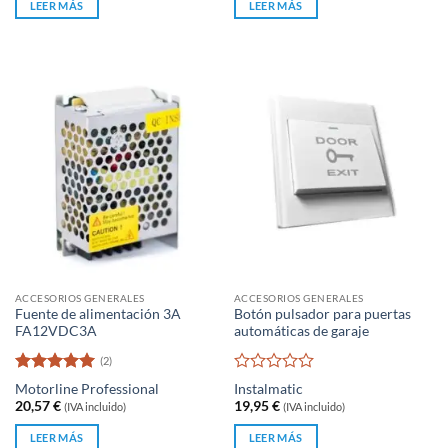
de
LEER MÁS
LEER MÁS
era:
es:
5
26,95 €.
22,78 €.
ACCESORIOS GENERALES
ACCESORIOS GENERALES
Fuente de alimentación 3A
Botón pulsador para puertas
FA12VDC3A
automáticas de garaje
(2)
Valorado
Valorado
Motorline Professional
Instalmatic
con
5
de 5
con
20,57
€
19,95
€
(IVA incluido)
(IVA incluido)
0
de
LEER MÁS
LEER MÁS
5