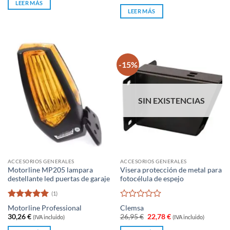
de
LEER MÁS
5
LEER MÁS
-15%
SIN EXISTENCIAS
ACCESORIOS GENERALES
ACCESORIOS GENERALES
Motorline MP205 lampara
Visera protección de metal para
destellante led puertas de garaje
fotocélula de espejo
(1)
Valorado
Valorado
Motorline Professional
Clemsa
con
5
de 5
con
El
El
30,26
€
26,95
€
22,78
€
(IVA incluido)
(IVA incluido)
0
precio
precio
original
actual