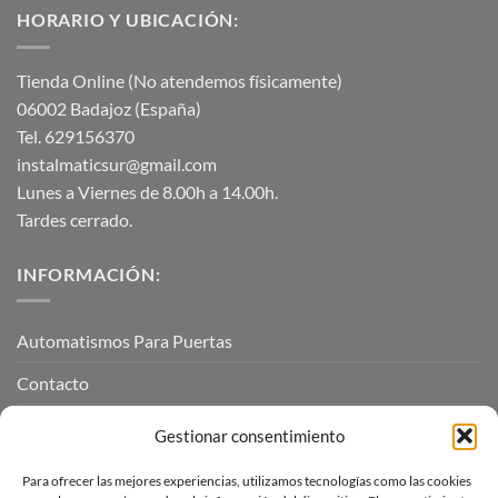
HORARIO Y UBICACIÓN:
Tienda Online (No atendemos físicamente)
06002 Badajoz (España)
Tel. 629156370
instalmaticsur@gmail.com
Lunes a Viernes de 8.00h a 14.00h.
Tardes cerrado.
INFORMACIÓN:
Automatismos Para Puertas
Contacto
Mi cuenta
Gestionar consentimiento
Para ofrecer las mejores experiencias, utilizamos tecnologías como las cookies
INFORMACIÓN LEGAL