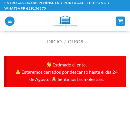
Saltar
ENTREGAS 24/48H PENÍNSULA Y PORTUGAL - TELÉFONO Y
WHATSAPP 629156370
al
contenido
INICIO
/
OTROS
Estimado cliente,
Estaremos cerrados por descanso hasta el día 24
de Agosto.
Sentimos las molestias.