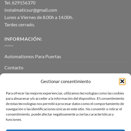
Tel. 629156370
instalmaticsur@gmail.com
Lunes a Viernes de 8.00h a 14.00h.
Tardes cerrado.
INFORMACIÓN:
Automatismos Para Puertas
Contacto
Mi cuenta
Gestionar consentimiento
Para ofrecer las mejores experiencias, utilizamos tecnologías como las cookies
INFORMACIÓN LEGAL
para almacenar y/o acceder a la información del dispositivo. El consentimiento
de estas tecnologías nos permitirá procesar datos como el comportamiento de
navegación o las identificaciones únicas en este sitio. No consentir o retirar el
Aviso Legal
consentimiento, puede afectar negativamente a ciertas características y
funciones.
Pagos, envíos y devoluciones