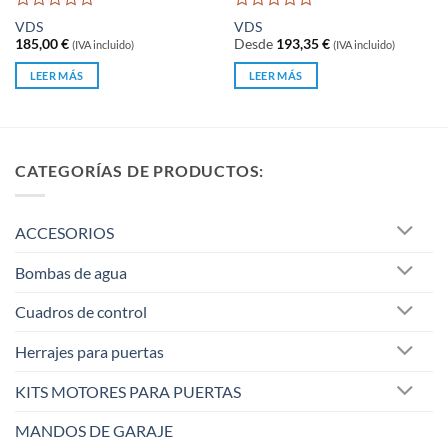
Valorado
Valorado
VDS
VDS
con
con
185,00
€
Desde
193,35
€
(IVA incluido)
(IVA incluido)
0
0
de
de
LEER MÁS
LEER MÁS
5
5
CATEGORÍAS DE PRODUCTOS:
ACCESORIOS
Bombas de agua
Cuadros de control
Herrajes para puertas
KITS MOTORES PARA PUERTAS
MANDOS DE GARAJE