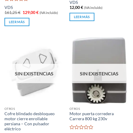
Valorado
VDS
con
Valorado
VDS
12,00
€
(IVA incluido)
0
con
El
El
161,25
€
129,00
€
(IVA incluido)
de
0
precio
precio
LEER MÁS
original
actual
5
de
LEER MÁS
era:
es:
5
161,25 €.
129,00 €.
SIN EXISTENCIAS
SIN EXISTENCIAS
OTROS
OTROS
Cofre blindado desbloqueo
Motor puerta corredera
motor cierre enrollable
Carrera 800 kg 230v
persiana – Con pulsador
eléctrico