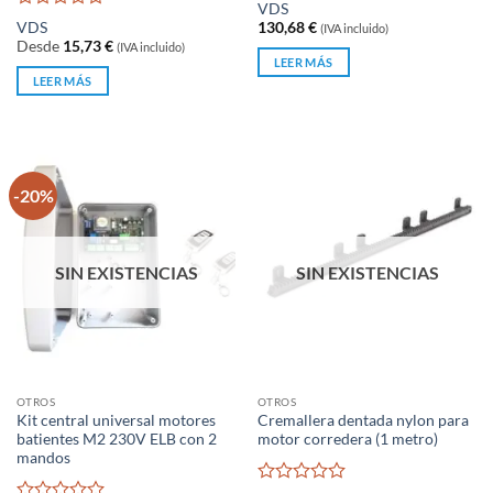
Valorado
VDS
con
Valorado
VDS
130,68
€
(IVA incluido)
0
con
Desde
15,73
€
(IVA incluido)
de
0
LEER MÁS
5
de
LEER MÁS
5
-20%
SIN EXISTENCIAS
SIN EXISTENCIAS
OTROS
OTROS
Kit central universal motores
Cremallera dentada nylon para
batientes M2 230V ELB con 2
motor corredera (1 metro)
mandos