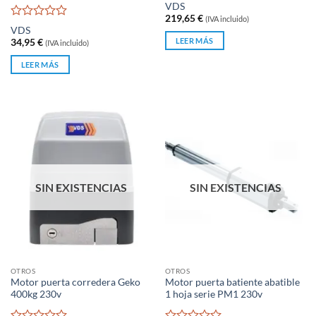
Valorado
VDS
con
219,65
€
(IVA incluido)
0
Valorado
VDS
de
con
LEER MÁS
34,95
€
(IVA incluido)
5
0
de
LEER MÁS
5
SIN EXISTENCIAS
SIN EXISTENCIAS
OTROS
OTROS
Motor puerta corredera Geko
Motor puerta batiente abatible
400kg 230v
1 hoja serie PM1 230v