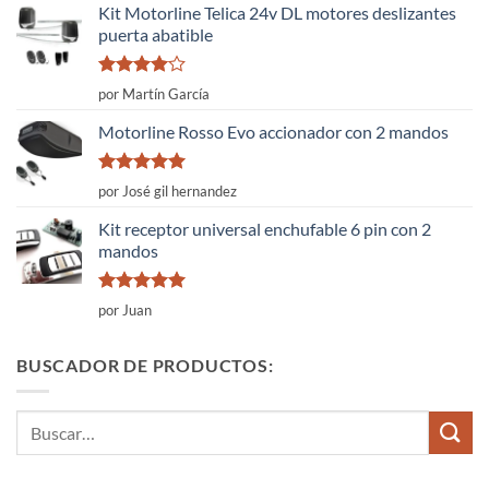
5
Kit Motorline Telica 24v DL motores deslizantes
puerta abatible
Valorado
por Martín García
con
4
de
5
Motorline Rosso Evo accionador con 2 mandos
Valorado
por José gil hernandez
con
5
de 5
Kit receptor universal enchufable 6 pin con 2
mandos
Valorado
por Juan
con
5
de 5
BUSCADOR DE PRODUCTOS:
Buscar
por: