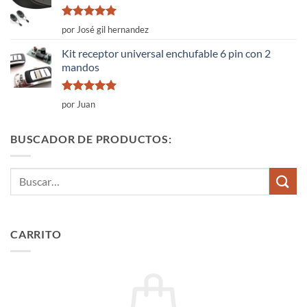
Valorado
por José gil hernandez
con
5
de 5
Kit receptor universal enchufable 6 pin con 2
mandos
Valorado
por Juan
con
5
de 5
BUSCADOR DE PRODUCTOS:
Buscar
por:
CARRITO