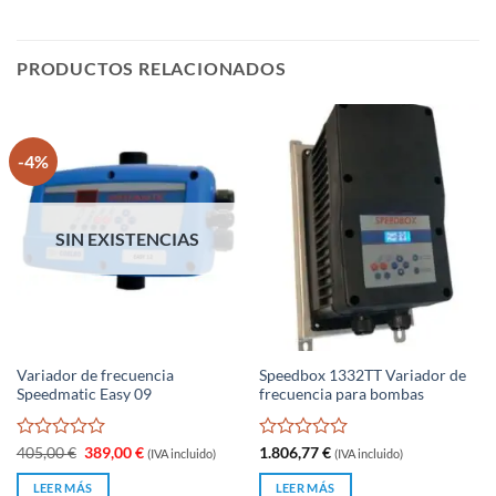
PRODUCTOS RELACIONADOS
-4%
SIN EXISTENCIAS
Variador de frecuencia
Speedbox 1332TT Variador de
Speedmatic Easy 09
frecuencia para bombas
Valorado
El
El
Valorado
405,00
€
389,00
€
1.806,77
€
(IVA incluido)
(IVA incluido)
precio
precio
con
con
original
actual
0
0
LEER MÁS
LEER MÁS
era:
es: