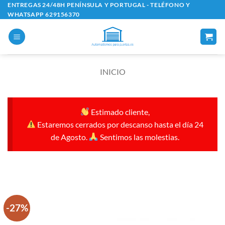
Saltar
ENTREGAS 24/48H PENÍNSULA Y PORTUGAL - TELÉFONO Y
WHATSAPP 629156370
al
contenido
INICIO
Estimado cliente,
Estaremos cerrados por descanso hasta el día 24
de Agosto.
Sentimos las molestias.
-27%