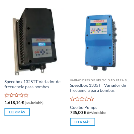
VARIADORES DE VELOCIDAD PARA BOMBAS DE AGUA
Speedbox 1325TT Variador de
Speedbox 1305TT Variador de
frecuencia para bombas
frecuencia para bombas
Valorado
1.618,14
€
(IVA incluido)
Valorado
con
Coelbo Pumps
con
0
LEER MÁS
735,00
€
(IVA incluido)
0
de
de
5
LEER MÁS
5