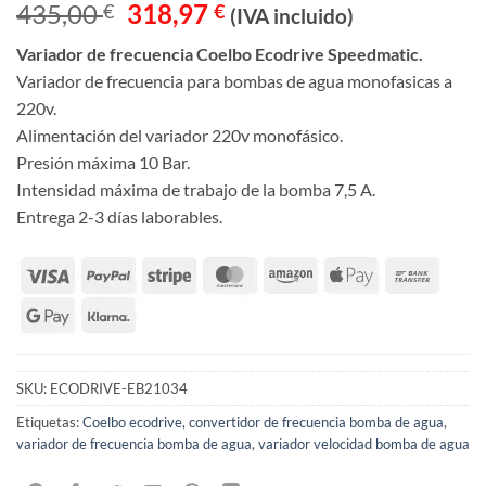
El
El
435,00
318,97
€
€
(IVA incluido)
precio
precio
Variador de frecuencia Coelbo Ecodrive Speedmatic.
original
actual
Variador de frecuencia para bombas de agua monofasicas a
era:
es:
220v.
435,00 €.
318,97 €.
Alimentación del variador 220v monofásico.
Presión máxima 10 Bar.
Intensidad máxima de trabajo de la bomba 7,5 A.
Entrega 2-3 días laborables.
SKU:
ECODRIVE-EB21034
Etiquetas:
Coelbo ecodrive
,
convertidor de frecuencia bomba de agua
,
variador de frecuencia bomba de agua
,
variador velocidad bomba de agua