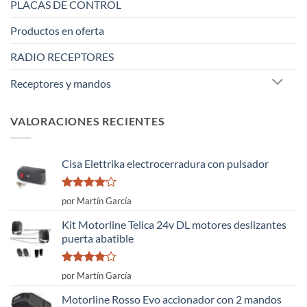
PLACAS DE CONTROL
Productos en oferta
RADIO RECEPTORES
Receptores y mandos
VALORACIONES RECIENTES
Cisa Elettrika electrocerradura con pulsador
Valorado
por Martín García
con
4
de
5
Kit Motorline Telica 24v DL motores deslizantes
puerta abatible
Valorado
por Martín García
con
4
de
5
Motorline Rosso Evo accionador con 2 mandos