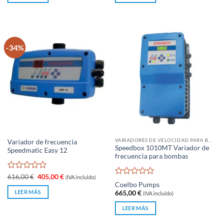
de
de
405,00 €.
389,00 €.
5
5
-34%
VARIADORES DE VELOCIDAD PARA BOMBAS DE AGUA
Variador de frecuencia
Speedbox 1010MT Variador de
Speedmatic Easy 12
frecuencia para bombas
Valorado
El
El
616,00
€
405,00
€
(IVA incluido)
Valorado
precio
precio
con
Coelbo Pumps
original
actual
con
0
LEER MÁS
665,00
€
(IVA incluido)
era:
es:
0
de
616,00 €.
405,00 €.
de
5
LEER MÁS
5