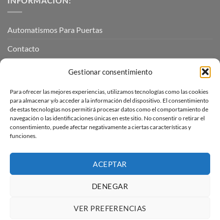
INFORMACIÓN:
Automatismos Para Puertas
Contacto
Mi cuenta
Gestionar consentimiento
Para ofrecer las mejores experiencias, utilizamos tecnologías como las cookies
INFORMACIÓN LEGAL
para almacenar y/o acceder a la información del dispositivo. El consentimiento
de estas tecnologías nos permitirá procesar datos como el comportamiento de
navegación o las identificaciones únicas en este sitio. No consentir o retirar el
Aviso Legal
consentimiento, puede afectar negativamente a ciertas características y
funciones.
Pagos, envíos y devoluciones
Términos y condiciones
ACEPTAR
Política de cookies (UE)
DENEGAR
VER PREFERENCIAS
Visa
PayPal
Stripe
MasterCard
Amazon
Apple