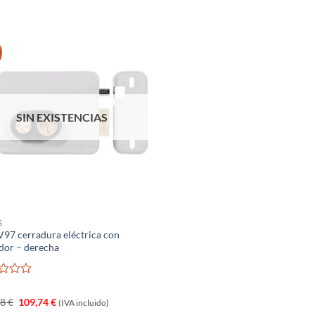
SIN EXISTENCIAS
S
V97 cerradura eléctrica con
dor – derecha
rado
El
El
78
€
109,74
€
(IVA incluido)
precio
precio