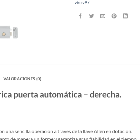
viro v97
VALORACIONES (0)
rica puerta automática – derecha.
n una sencilla operación a través de la llave Allen en dotación.
cargo de manera uniforme y garantiza gran fiabilidad en el tiempo.