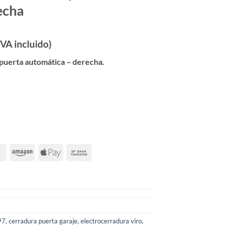
echa
l
IVA incluido)
recio
 puerta automática – derecha.
ctual
s:
07,97 €.
97
,
cerradura puerta garaje
,
electrocerradura viro
,