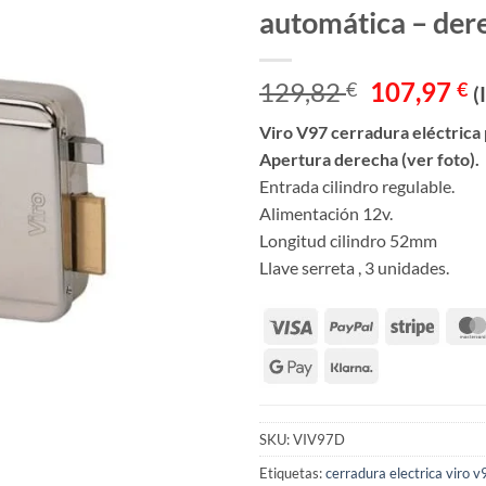
automática – der
El
E
129,82
107,97
€
€
(
precio
p
Viro V97 cerradura eléctrica
original
a
Apertura derecha (ver foto).
era:
e
Entrada cilindro regulable.
129,82 €.
1
Alimentación 12v.
Longitud cilindro 52mm
Llave serreta , 3 unidades.
SKU:
VIV97D
Etiquetas:
cerradura electrica viro v