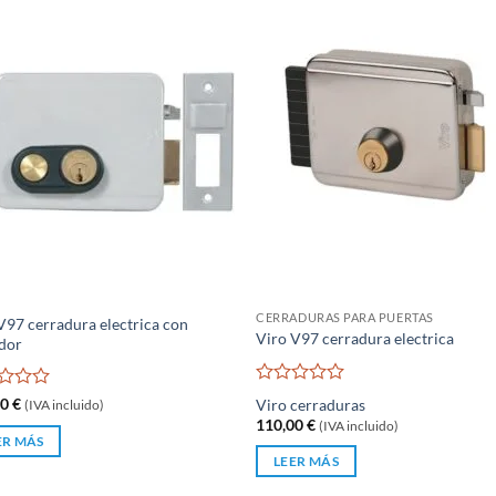
CERRADURAS PARA PUERTAS
V97 cerradura electrica con
Viro V97 cerradura electrica
dor
Valorado
rado
00
€
Viro cerraduras
(IVA incluido)
con
110,00
€
(IVA incluido)
0
ER MÁS
de
LEER MÁS
5