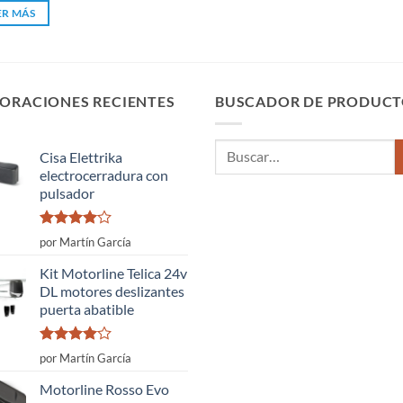
original
actual
ER MÁS
era:
es:
132,78 €.
109,74 €.
ORACIONES RECIENTES
BUSCADOR DE PRODUCT
Buscar
Cisa Elettrika
por:
electrocerradura con
pulsador
Valorado
por Martín García
con
4
de
5
Kit Motorline Telica 24v
DL motores deslizantes
puerta abatible
Valorado
por Martín García
con
4
de
5
Motorline Rosso Evo