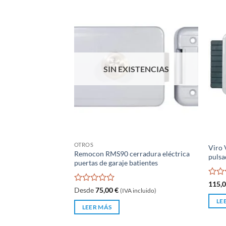
SIN EXISTENCIAS
OTROS
Viro 
Remocon RMS90 cerradura eléctrica
pulsa
puertas de garaje batientes
Valo
115,
Valorado
Desde
75,00
€
(IVA incluido)
con
con
0
LE
0
de
LEER MÁS
de
5
5