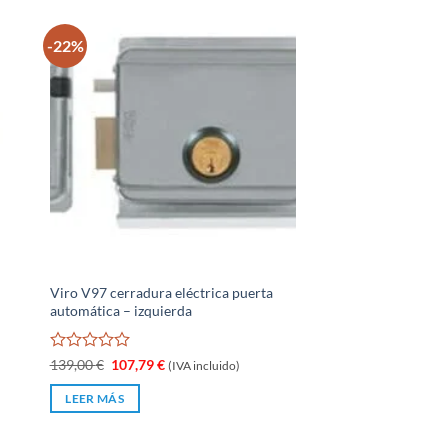
-22%
Viro V97 cerradura eléctrica puerta
automática – izquierda
Valorado
El
El
139,00
€
107,79
€
(IVA incluido)
precio
precio
con
original
actual
0
LEER MÁS
era:
es:
de
139,00 €.
107,79 €.
5