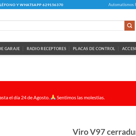
Automatismos 
ELÉFONO Y WHATSAPP 629156370
E GARAJE
RADIO RECEPTORES
PLACAS DE CONTROL
ACCES
sta el día 24 de Agosto.
Sentimos las molestias.
Viro V97 cerradur