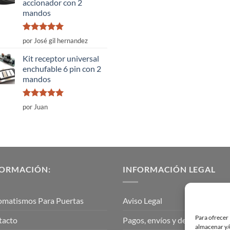
accionador con 2
mandos
Valorado
por José gil hernandez
con
5
de 5
Kit receptor universal
enchufable 6 pin con 2
mandos
Valorado
por Juan
con
5
de 5
FORMACIÓN:
INFORMACIÓN LEGAL
omatismos Para Puertas
Aviso Legal
Para ofrecer 
tacto
Pagos, envíos y devoluciones
almacenar y/o