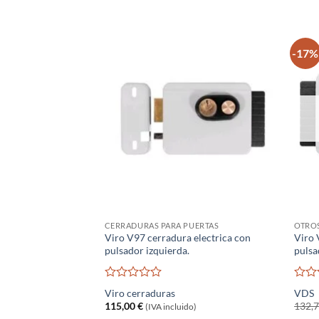
-17%
CERRADURAS PARA PUERTAS
OTRO
Viro V97 cerradura electrica con
Viro 
pulsador izquierda.
pulsa
Valorado
Valo
Viro cerraduras
VDS
con
con
115,00
€
132,
(IVA incluido)
0
0