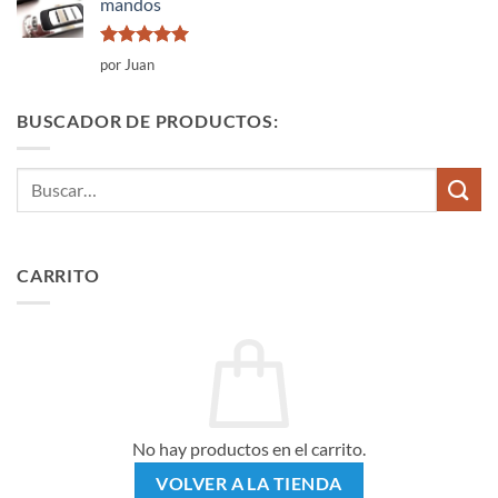
mandos
Valorado
por Juan
con
5
de 5
BUSCADOR DE PRODUCTOS:
Buscar
por:
CARRITO
No hay productos en el carrito.
VOLVER A LA TIENDA