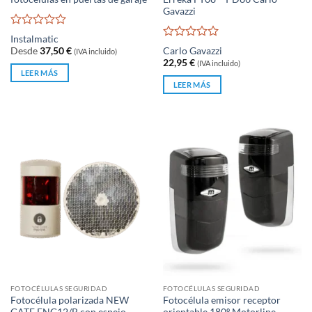
Gavazzi
Valorado
Instalmatic
con
Valorado
Desde
37,50
€
Carlo Gavazzi
(IVA incluido)
0
con
22,95
€
(IVA incluido)
de
0
LEER MÁS
5
de
LEER MÁS
5
FOTOCÉLULAS SEGURIDAD
FOTOCÉLULAS SEGURIDAD
Fotocélula polarizada NEW
Fotocélula emisor receptor
GATE FNG12/B con espejo
orientable 180º Motorline