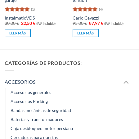
garaje
tensión
(1)
(4)
Valorado
Valorado
Instalmatic
VDS
Carlo Gavazzi
con
5
de 5
con
5
de 5
El
El
El
El
30,00
€
22,50
€
95,00
€
87,97
€
(IVA incluido)
(IVA incluido)
precio
precio
precio
precio
original
actual
original
actual
LEER MÁS
LEER MÁS
era:
es:
era:
es:
30,00 €.
22,50 €.
95,00 €.
87,97 €.
CATEGORÍAS DE PRODUCTOS:
ACCESORIOS
Accesorios generales
Accesorios Parking
Bandas mecánicas de seguridad
Baterías y transformadores
Caja desbloqueo motor persiana
Cerraduras para puertas