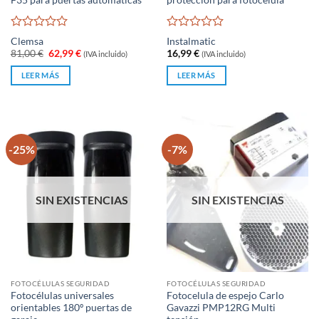
F35 para puertas automáticas
protección para fotocélula
Valorado
Valorado
Clemsa
Instalmatic
con
con
El
El
81,00
€
62,99
€
16,99
€
(IVA incluido)
(IVA incluido)
0
0
precio
precio
original
actual
de
de
LEER MÁS
LEER MÁS
era:
es:
5
5
81,00 €.
62,99 €.
-25%
-7%
SIN EXISTENCIAS
SIN EXISTENCIAS
FOTOCÉLULAS SEGURIDAD
FOTOCÉLULAS SEGURIDAD
Fotocélulas universales
Fotocelula de espejo Carlo
orientables 180º puertas de
Gavazzi PMP12RG Multi