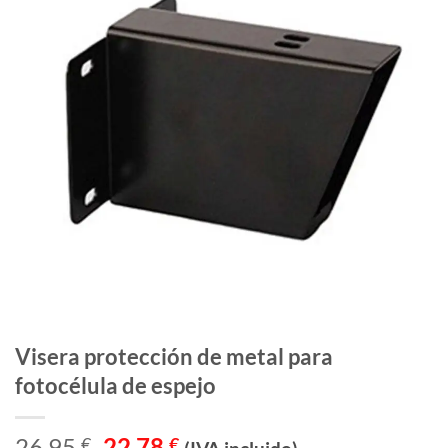
Visera protección de metal para
fotocélula de espejo
El
El
26,95
22,78
€
€