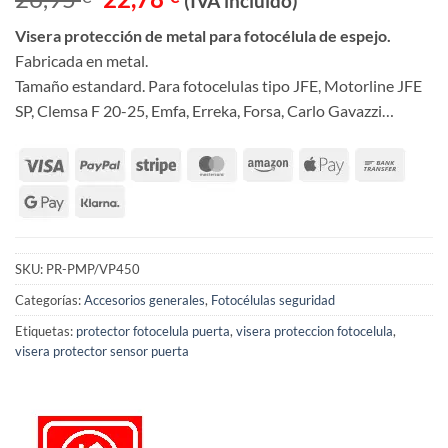
(IVA incluido)
precio
precio
Visera protección de metal para fotocélula de espejo.
original
actual
Fabricada en metal.
era:
es:
Tamaño estandard. Para fotocelulas tipo JFE, Motorline JFE
26,95 €.
22,78 €.
SP, Clemsa F 20-25, Emfa, Erreka, Forsa, Carlo Gavazzi…
SKU:
PR-PMP/VP450
Categorías:
Accesorios generales
,
Fotocélulas seguridad
Etiquetas:
protector fotocelula puerta
,
visera proteccion fotocelula
,
visera protector sensor puerta