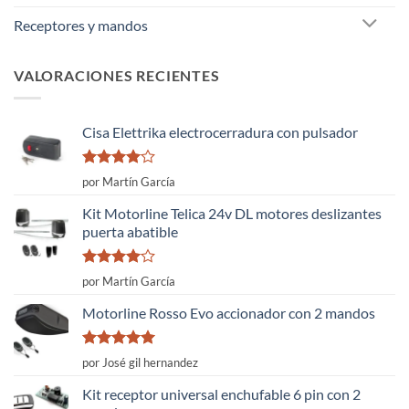
Receptores y mandos
VALORACIONES RECIENTES
Cisa Elettrika electrocerradura con pulsador
Valorado
por Martín García
con
4
de
5
Kit Motorline Telica 24v DL motores deslizantes
puerta abatible
Valorado
por Martín García
con
4
de
5
Motorline Rosso Evo accionador con 2 mandos
Valorado
por José gil hernandez
con
5
de 5
Kit receptor universal enchufable 6 pin con 2