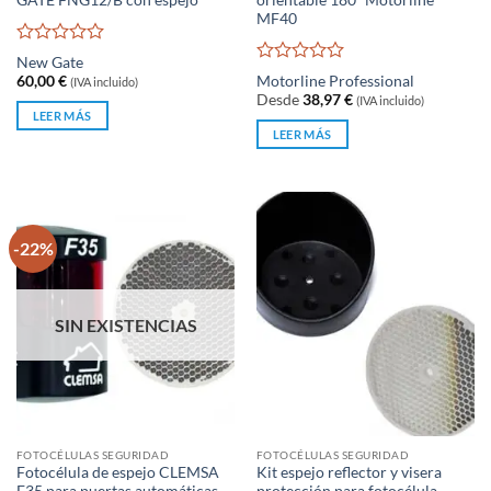
MF40
Valorado
New Gate
con
Valorado
60,00
€
Motorline Professional
(IVA incluido)
0
con
Desde
38,97
€
(IVA incluido)
de
0
LEER MÁS
5
de
LEER MÁS
5
-22%
SIN EXISTENCIAS
FOTOCÉLULAS SEGURIDAD
FOTOCÉLULAS SEGURIDAD
Fotocélula de espejo CLEMSA
Kit espejo reflector y visera