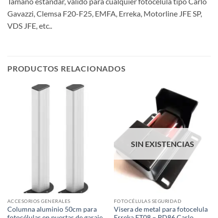
Tamaño estandar, válido para cualquier fotocélula tipo Carlo
Gavazzi, Clemsa F20-F25, EMFA, Erreka, Motorline JFE SP,
VDS JFE, etc..
PRODUCTOS RELACIONADOS
SIN EXISTENCIAS
ACCESORIOS GENERALES
FOTOCÉLULAS SEGURIDAD
Columna aluminio 50cm para
Visera de metal para fotocelula
fotocélulas en puertas de garaje
Erreka FT08 – PD86 Carlo