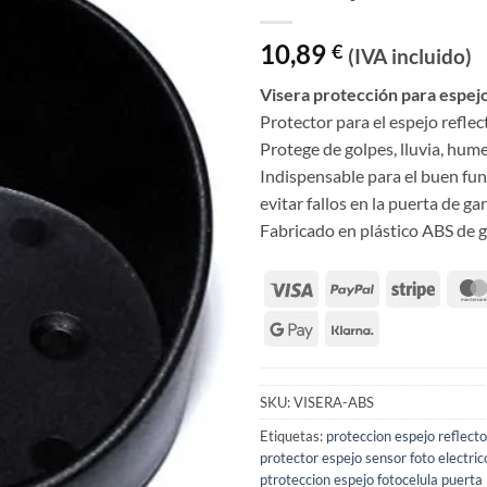
10,89
€
(IVA incluido)
Visera protección para espejo
Protector para el espejo reflect
Protege de golpes, lluvia, hum
Indispensable para el buen fun
evitar fallos en la puerta de ga
Fabricado en plástico ABS de g
SKU:
VISERA-ABS
Etiquetas:
proteccion espejo reflecto
protector espejo sensor foto electric
ptroteccion espejo fotocelula puerta