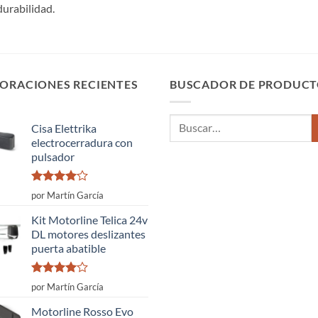
durabilidad.
ORACIONES RECIENTES
BUSCADOR DE PRODUCT
Buscar
Cisa Elettrika
por:
electrocerradura con
pulsador
Valorado
por Martín García
con
4
de
5
Kit Motorline Telica 24v
DL motores deslizantes
puerta abatible
Valorado
por Martín García
con
4
de
5
Motorline Rosso Evo