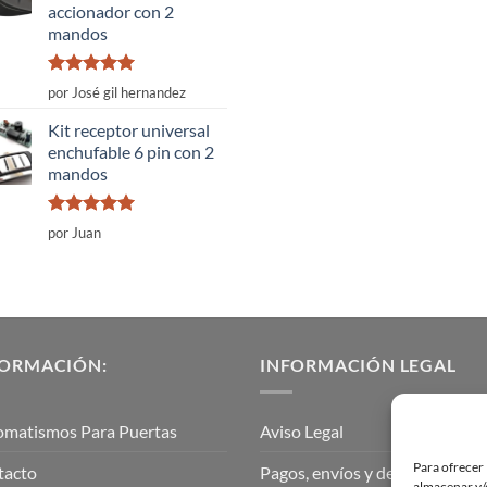
accionador con 2
mandos
Valorado
por José gil hernandez
con
5
de 5
Kit receptor universal
enchufable 6 pin con 2
mandos
Valorado
por Juan
con
5
de 5
FORMACIÓN:
INFORMACIÓN LEGAL
omatismos Para Puertas
Aviso Legal
Para ofrecer 
tacto
Pagos, envíos y devoluciones
almacenar y/o