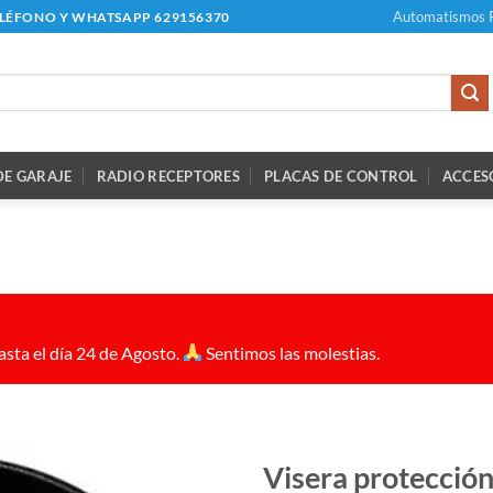
Automatismos 
ELÉFONO Y WHATSAPP 629156370
E GARAJE
RADIO RECEPTORES
PLACAS DE CONTROL
ACCES
sta el día 24 de Agosto.
Sentimos las molestias.
Visera protección