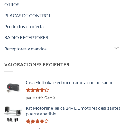
OTROS
PLACAS DE CONTROL
Productos en oferta
RADIO RECEPTORES
Receptores y mandos
VALORACIONES RECIENTES
Cisa Elettrika electrocerradura con pulsador
Valorado
por Martín García
con
4
de
5
Kit Motorline Telica 24v DL motores deslizantes
puerta abatible
Valorado