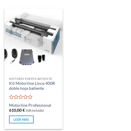
MOTORES PUERTA BATIENTE
Kit Motorline Lince 400R
doble hoja batiente
Valorado
Motorline Professional
con
610,00
€
(IVA incluido)
0
de
LEER MÁS
5