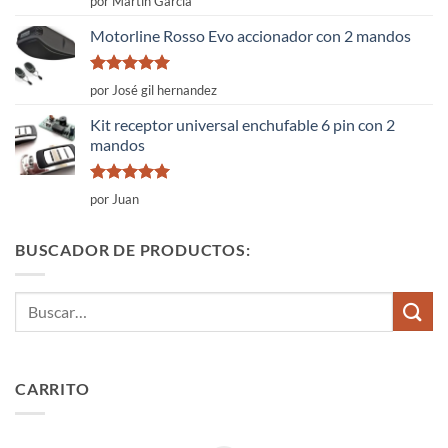
por Martín García
con
4
de
5
Motorline Rosso Evo accionador con 2 mandos
Valorado
por José gil hernandez
con
5
de 5
Kit receptor universal enchufable 6 pin con 2
mandos
Valorado
por Juan
con
5
de 5
BUSCADOR DE PRODUCTOS:
Buscar
por:
CARRITO