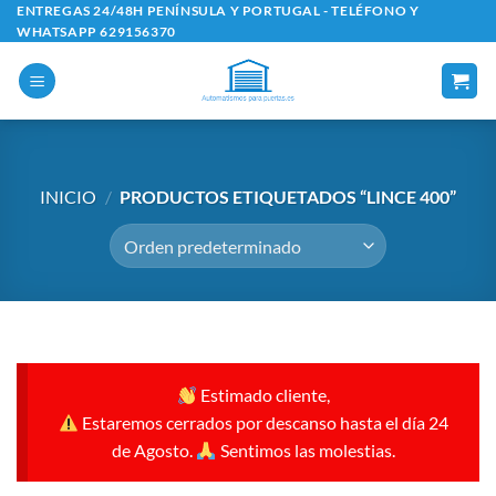
Saltar
ENTREGAS 24/48H PENÍNSULA Y PORTUGAL - TELÉFONO Y
WHATSAPP 629156370
al
contenido
INICIO
/
PRODUCTOS ETIQUETADOS “LINCE 400”
Estimado cliente,
Estaremos cerrados por descanso hasta el día 24
de Agosto.
Sentimos las molestias.