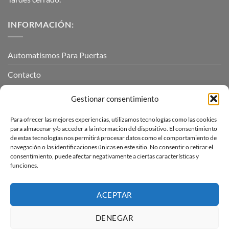
INFORMACIÓN:
Automatismos Para Puertas
Contacto
Mi cuenta
Gestionar consentimiento
Para ofrecer las mejores experiencias, utilizamos tecnologías como las cookies
INFORMACIÓN LEGAL
para almacenar y/o acceder a la información del dispositivo. El consentimiento
de estas tecnologías nos permitirá procesar datos como el comportamiento de
navegación o las identificaciones únicas en este sitio. No consentir o retirar el
Aviso Legal
consentimiento, puede afectar negativamente a ciertas características y
funciones.
Pagos, envíos y devoluciones
Términos y condiciones
ACEPTAR
Política de cookies (UE)
DENEGAR