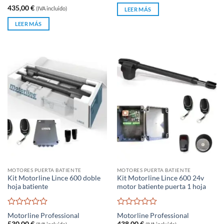
con
Valorado
435,00
€
(IVA incluido)
0
LEER MÁS
con
de
0
LEER MÁS
5
de
5
MOTORES PUERTA BATIENTE
MOTORES PUERTA BATIENTE
Kit Motorline Lince 600 doble
Kit Motorline Lince 600 24v
hoja batiente
motor batiente puerta 1 hoja
Valorado
Valorado
Motorline Professional
Motorline Professional
con
con
530,00
€
438,00
€