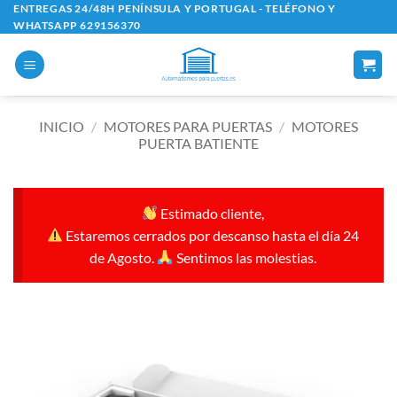
Saltar
ENTREGAS 24/48H PENÍNSULA Y PORTUGAL - TELÉFONO Y
WHATSAPP 629156370
al
contenido
INICIO
/
MOTORES PARA PUERTAS
/
MOTORES
PUERTA BATIENTE
Estimado cliente,
Estaremos cerrados por descanso hasta el día 24
de Agosto.
Sentimos las molestias.