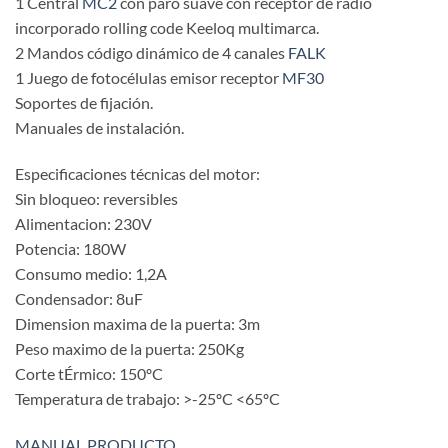
1 Central
MC2
con paro suave con receptor de radio
incorporado rolling code Keeloq multimarca.
2 Mandos código dinámico de 4 canales
FALK
1 Juego de fotocélulas emisor receptor
MF30
Soportes de fijación.
Manuales de instalación.
Especificaciones técnicas del motor:
Sin bloqueo: reversibles
Alimentacion: 230V
Potencia: 180W
Consumo medio: 1,2A
Condensador: 8uF
Dimension maxima de la puerta: 3m
Peso maximo de la puerta: 250Kg
Corte tÉrmico: 150ºC
Temperatura de trabajo: >-25ºC <65ºC
MANUAL PRODUCTO