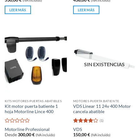
(IVA incluido)
(IVA incluido)
0
0
de
de
LEER MÁS
LEER MÁS
5
5
SIN EXISTENCIAS
KITS MOTORES PUERTAS ABATIBLES
MOTORES PUERTA BATIENTE
Kit motor puerta batiente 1
VDS Linear 11 24v 400 Motor
hoja Motorline Lince 400
cancela abatible
(1)
Valorado
Valorado
Motorline Professional
VDS
con
con
4
de
Desde
300,00
€
150,00
€
(IVA incluido)
(IVA incluido)
0
5