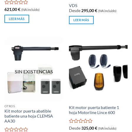
Valorado
VDS
con
Valorado
621,00
€
(IVA incluido)
Desde
295,00
€
(IVA incluido)
0
con
de
0
LEER MÁS
LEER MÁS
5
de
5
SIN EXISTENCIAS
OTROS
Kit motor puerta batiente 1
Kit motor puerta abatible
hoja Motorline Lince 600
batiente una hoja CLEMSA
AA30
Valorado
Desde
325,00
€
(IVA incluido)