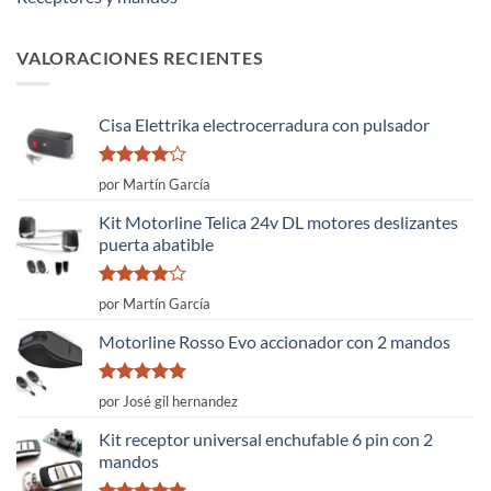
VALORACIONES RECIENTES
Cisa Elettrika electrocerradura con pulsador
Valorado
por Martín García
con
4
de
5
Kit Motorline Telica 24v DL motores deslizantes
puerta abatible
Valorado
por Martín García
con
4
de
5
Motorline Rosso Evo accionador con 2 mandos
Valorado
por José gil hernandez
con
5
de 5
Kit receptor universal enchufable 6 pin con 2
mandos