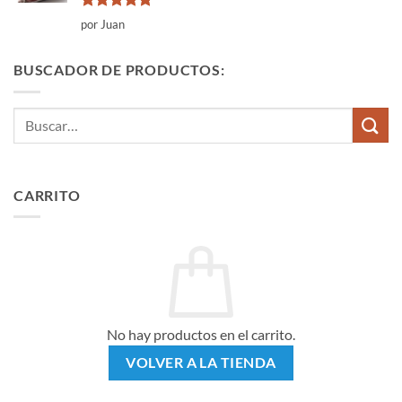
Valorado
por Juan
con
5
de 5
BUSCADOR DE PRODUCTOS:
Buscar
por:
CARRITO
No hay productos en el carrito.
VOLVER A LA TIENDA