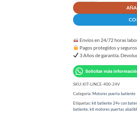
AÑA
CO
Envíos en 24/72 horas labo
Pagos protegidos y seguro
3 Años de garantía. Devolu
Solicitar más informació
SKU:
KIT-LINCE-400-24V
Categoría:
Motores puerta batiente
Etiquetas:
kit batiente 24v con bater
batiente
,
kit motores puertas abatib