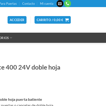
Para Puertas
Contacto
Mi cuenta
ACCEDER
CARRITO /
0,00
€
ORIOS
ce 400 24V doble hoja
oble hoja puerta batiente
puertas o cancelas de doble hoja.