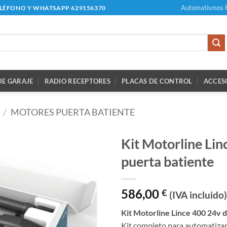
Automatismos 
ELÉFONO Y WHATSAPP 629156370
E GARAJE
RADIO RECEPTORES
PLACAS DE CONTROL
ACCES
/
MOTORES PUERTA BATIENTE
Kit Motorline Lin
puerta batiente
586,00
€
(IVA incluido)
Kit Motorline Lince 400 24v d
Kit completo para automatizar 