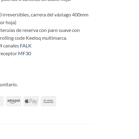
 irreversibles, carrera del vástago 400mm
or hoja)
ateruias de reserva con paro suave con
 rolling code Keeloq multimarca.
4 canales
FALK
 receptor
MF30
unitario.
 hoja puerta batiente cantidad