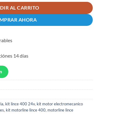
DIR AL CARRITO
MPRAR AHORA
rables
s
ciónes 14 días
n
ia
,
kit lince 400 24v
,
kit motor electromecanico
les
,
kit motorline lince 400
,
motorline lince