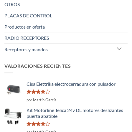
OTROS
PLACAS DE CONTROL
Productos en oferta
RADIO RECEPTORES
Receptores y mandos
VALORACIONES RECIENTES
Cisa Elettrika electrocerradura con pulsador
Valorado
por Martín García
con
4
de
5
Kit Motorline Telica 24v DL motores deslizantes
puerta abatible
Valorado