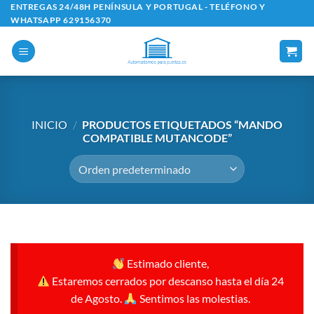
Saltar
ENTREGAS 24/48H PENÍNSULA Y PORTUGAL - TELÉFONO Y
WHATSAPP 629156370
al
contenido
INICIO
/
PRODUCTOS ETIQUETADOS “MANDO
COMPATIBLE MUTANCODE”
Estimado cliente,
Estaremos cerrados por descanso hasta el día 24
de Agosto.
Sentimos las molestias.