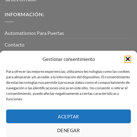
INFORMACIÓN:
Automatismos Para Puertas
Contacto
Mi cuenta
Gestionar consentimiento
Para ofrecer las mejores experiencias, utilizamos tecnologías como las cookies
INFORMACIÓN LEGAL
para almacenar y/o acceder a la información del dispositivo. El consentimiento
de estas tecnologías nos permitirá procesar datos como el comportamiento de
navegación o las identificaciones únicas en este sitio. No consentir o retirar el
Aviso Legal
consentimiento, puede afectar negativamente a ciertas características y
funciones.
Pagos, envíos y devoluciones
Términos y condiciones
ACEPTAR
Política de cookies (UE)
DENEGAR