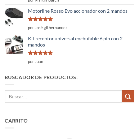
por Martín García
con
4
de
5
Motorline Rosso Evo accionador con 2 mandos
Valorado
por José gil hernandez
con
5
de 5
Kit receptor universal enchufable 6 pin con 2
mandos
Valorado
por Juan
con
5
de 5
BUSCADOR DE PRODUCTOS:
Buscar
por:
CARRITO