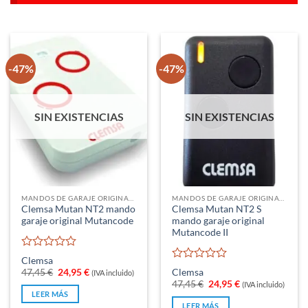
-47%
-47%
SIN EXISTENCIAS
SIN EXISTENCIAS
MANDOS DE GARAJE ORIGINALES
MANDOS DE GARAJE ORIGINALES
Clemsa Mutan NT2 mando
Clemsa Mutan NT2 S
garaje original Mutancode
mando garaje original
Mutancode II
Valorado
Clemsa
con
Valorado
El
El
47,45
€
24,95
€
Clemsa
(IVA incluido)
0
con
precio
precio
El
El
47,45
€
24,95
€
(IVA incluido)
original
actual
de
0
precio
precio
LEER MÁS
era:
es:
5
original
actual
de
LEER MÁS
47,45 €.
24,95 €.