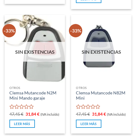
era:
es:
47,45 €.
24,95 €.
-33%
-33%
SIN EXISTENCIAS
SIN EXISTENCIAS
OTROS
OTROS
Clemsa Mutancode N2M
Clemsa Mutancode N82M
Mini Mando garaje
Mini
Valorado
El
El
Valorado
El
El
47,45
€
31,84
€
47,45
€
31,84
€
(IVA incluido)
(IVA incluido)
precio
precio
precio
precio
con
con
original
actual
original
actual
0
0
LEER MÁS
LEER MÁS
era:
es:
era:
es:
de
de
47,45 €.
31,84 €.
47,45 €.
31,84 €.
5
5