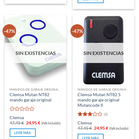
era:
es:
5
47,45 €.
24,95 €.
-47%
-47%
SIN EXISTENCIAS
SIN EXISTENCIAS
MANDOS DE GARAJE ORIGINALES
MANDOS DE GARAJE ORIGINALES
Clemsa Mutan NT82
Clemsa Mutan NT82 S
mando garaje original
mando garaje original
Mutancode II
(2)
Valorado
Clemsa
con
Valorado
El
El
47,45
€
24,95
€
Clemsa
(IVA incluido)
0
con
3
precio
precio
El
El
47,45
€
24,95
€
(IVA incluido)
original
actual
de
de 5
precio
precio
LEER MÁS
era:
es:
5
original
actual
LEER MÁS
47,45 €.
24,95 €.