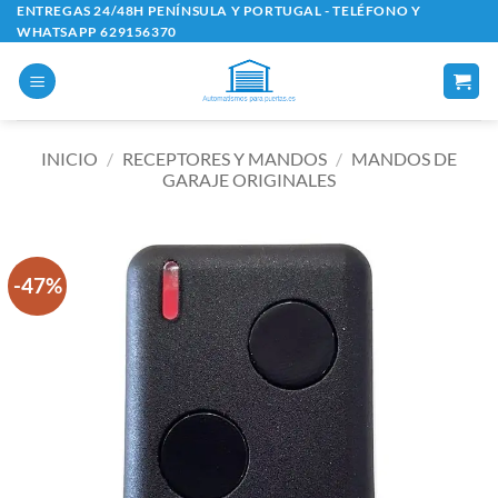
Saltar
ENTREGAS 24/48H PENÍNSULA Y PORTUGAL - TELÉFONO Y
WHATSAPP 629156370
al
contenido
INICIO
/
RECEPTORES Y MANDOS
/
MANDOS DE
GARAJE ORIGINALES
-47%