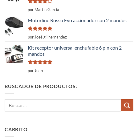
Valorado
por Martín García
con
4
de
5
Motorline Rosso Evo accionador con 2 mandos
Valorado
por José gil hernandez
con
5
de 5
Kit receptor universal enchufable 6 pin con 2
mandos
Valorado
por Juan
con
5
de 5
BUSCADOR DE PRODUCTOS:
Buscar
por:
CARRITO