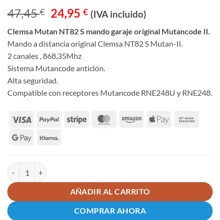
Valorado
2
El
El
47,45
24,95
€
€
con
3
(IVA incluido)
de 5
precio
precio
en
Clemsa Mutan NT82 S mando garaje original Mutancode II.
original
actual
base a
Mando a distancia original Clemsa NT82 S Mutan-II.
valoraciones
era:
es:
de
2 canales , 868,35Mhz
47,45 €.
24,95 €.
clientes
Sistema Mutancode anticlón.
Alta seguridad.
Compatible con receptores Mutancode RNE248U y RNE248.
Clemsa Mutan NT82 S mando garaje original Mutancode II cantidad
AÑADIR AL CARRITO
COMPRAR AHORA