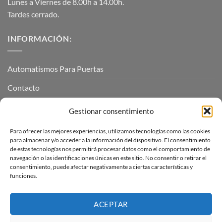
Lunes a Viernes de 8.00h a 14.00h.
Tardes cerrado.
INFORMACIÓN:
Automatismos Para Puertas
Contacto
Mi cuenta
Gestionar consentimiento
Para ofrecer las mejores experiencias, utilizamos tecnologías como las cookies
INFORMACIÓN LEGAL
para almacenar y/o acceder a la información del dispositivo. El consentimiento
de estas tecnologías nos permitirá procesar datos como el comportamiento de
navegación o las identificaciones únicas en este sitio. No consentir o retirar el
Aviso Legal
consentimiento, puede afectar negativamente a ciertas características y
funciones.
Pagos, envíos y devoluciones
Términos y condiciones
ACEPTAR
Política de cookies (UE)