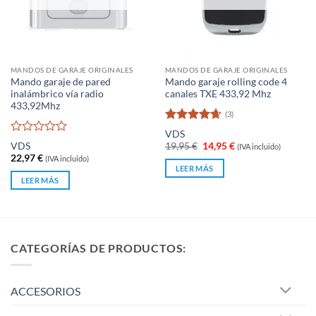
MANDOS DE GARAJE ORIGINALES
MANDOS DE GARAJE ORIGINALES
Mando garaje de pared
Mando garaje rolling code 4
inalámbrico vía radio
canales TXE 433,92 Mhz
433,92Mhz
(3)
Valorado
VDS
con
4.67
Valorado
El
El
VDS
19,95
€
14,95
€
(IVA incluido)
de 5
con
precio
precio
22,97
€
(IVA incluido)
original
actual
0
LEER MÁS
era:
es:
de
LEER MÁS
19,95 €.
14,95 €.
5
CATEGORÍAS DE PRODUCTOS:
ACCESORIOS