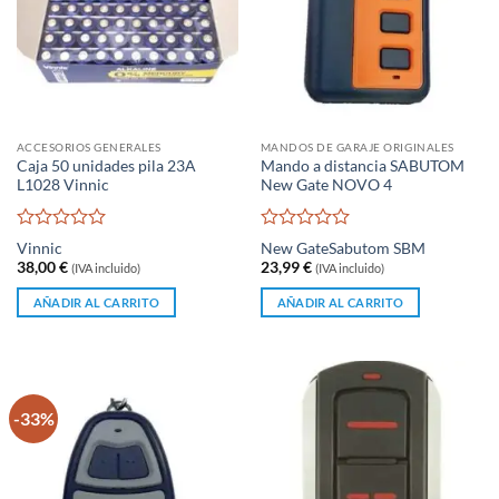
ACCESORIOS GENERALES
MANDOS DE GARAJE ORIGINALES
Caja 50 unidades pila 23A
Mando a distancia SABUTOM
L1028 Vinnic
New Gate NOVO 4
Valorado
Valorado
Vinnic
New Gate
Sabutom SBM
con
con
38,00
€
23,99
€
(IVA incluido)
(IVA incluido)
0
0
de
de
AÑADIR AL CARRITO
AÑADIR AL CARRITO
5
5
-33%