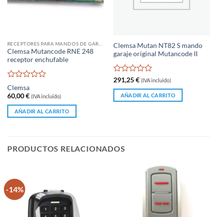
RECEPTORES PARA MANDOS DE GARAJE
Clemsa Mutan NT82 S mando
Clemsa Mutancode RNE 248
garaje original Mutancode II
receptor enchufable
Valorado
291,25
€
(IVA incluido)
Valorado
con
Clemsa
con
0
AÑADIR AL CARRITO
60,00
€
(IVA incluido)
0
de
de
5
AÑADIR AL CARRITO
5
PRODUCTOS RELACIONADOS
-14%