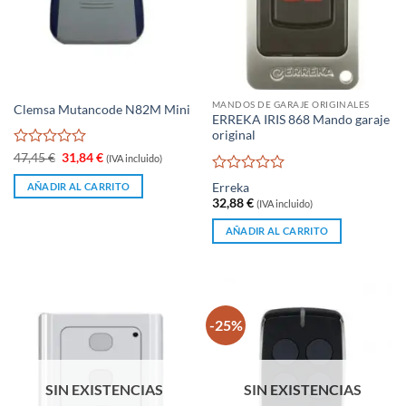
MANDOS DE GARAJE ORIGINALES
Clemsa Mutancode N82M Mini
ERREKA IRIS 868 Mando garaje
original
Valorado
El
El
47,45
€
31,84
€
(IVA incluido)
precio
precio
con
original
actual
Valorado
0
Erreka
AÑADIR AL CARRITO
era:
es:
con
de
32,88
€
47,45 €.
31,84 €.
(IVA incluido)
0
5
de
AÑADIR AL CARRITO
5
-25%
SIN EXISTENCIAS
SIN EXISTENCIAS