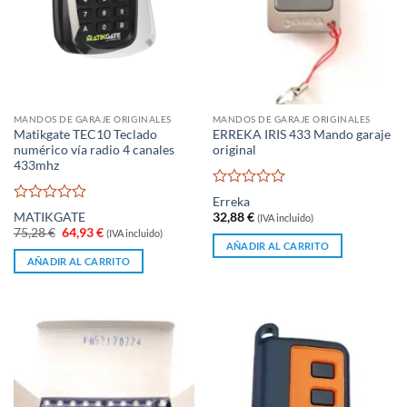
MANDOS DE GARAJE ORIGINALES
MANDOS DE GARAJE ORIGINALES
Matikgate TEC10 Teclado
ERREKA IRIS 433 Mando garaje
numérico vía radio 4 canales
original
433mhz
Valorado
Erreka
con
Valorado
MATIKGATE
32,88
€
(IVA incluido)
0
con
El
El
75,28
€
64,93
€
(IVA incluido)
de
0
precio
precio
AÑADIR AL CARRITO
original
actual
5
de
AÑADIR AL CARRITO
era:
es:
5
75,28 €.
64,93 €.