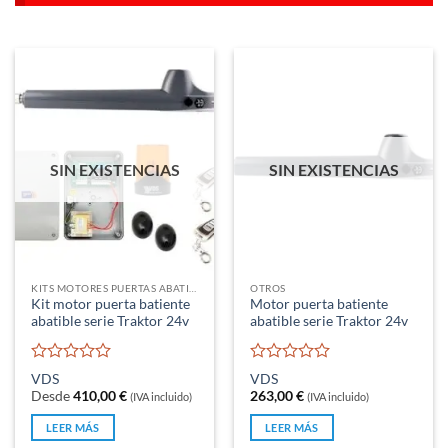
SIN EXISTENCIAS
SIN EXISTENCIAS
KITS MOTORES PUERTAS ABATIBLES
OTROS
Kit motor puerta batiente
Motor puerta batiente
abatible serie Traktor 24v
abatible serie Traktor 24v
Valorado
Valorado
VDS
VDS
con
con
Desde
410,00
€
263,00
€
(IVA incluido)
(IVA incluido)
0
0
de
de
LEER MÁS
LEER MÁS
5
5