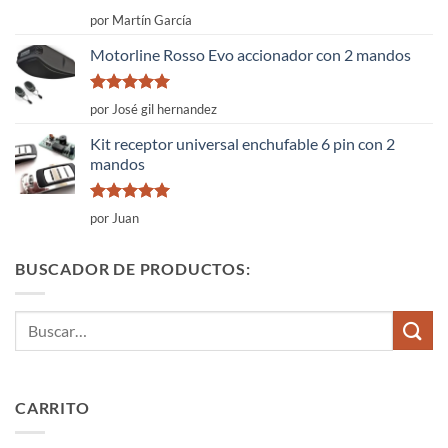
Valorado
por Martín García
con
4
de
5
Motorline Rosso Evo accionador con 2 mandos
Valorado
por José gil hernandez
con
5
de 5
Kit receptor universal enchufable 6 pin con 2
mandos
Valorado
por Juan
con
5
de 5
BUSCADOR DE PRODUCTOS:
Buscar
por:
CARRITO