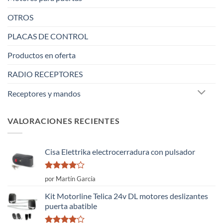
OTROS
PLACAS DE CONTROL
Productos en oferta
RADIO RECEPTORES
Receptores y mandos
VALORACIONES RECIENTES
Cisa Elettrika electrocerradura con pulsador
Valorado
por Martín García
con
4
de
5
Kit Motorline Telica 24v DL motores deslizantes
puerta abatible