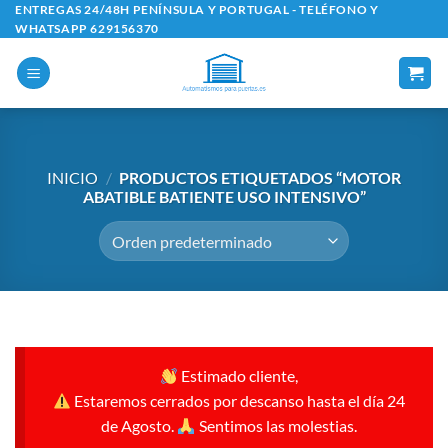
Saltar
ENTREGAS 24/48H PENÍNSULA Y PORTUGAL - TELÉFONO Y
WHATSAPP 629156370
al
contenido
INICIO
/
PRODUCTOS ETIQUETADOS “MOTOR
ABATIBLE BATIENTE USO INTENSIVO”
Estimado cliente,
Estaremos cerrados por descanso hasta el día 24
de Agosto.
Sentimos las molestias.