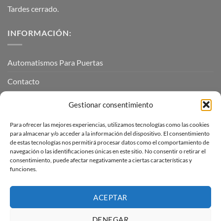
Tardes cerrado.
INFORMACIÓN:
Automatismos Para Puertas
Contacto
Mi cuenta
Gestionar consentimiento
Para ofrecer las mejores experiencias, utilizamos tecnologías como las cookies
INFORMACIÓN LEGAL
para almacenar y/o acceder a la información del dispositivo. El consentimiento
de estas tecnologías nos permitirá procesar datos como el comportamiento de
navegación o las identificaciones únicas en este sitio. No consentir o retirar el
Aviso Legal
consentimiento, puede afectar negativamente a ciertas características y
funciones.
Pagos, envíos y devoluciones
Términos y condiciones
ACEPTAR
Política de cookies (UE)
DENEGAR