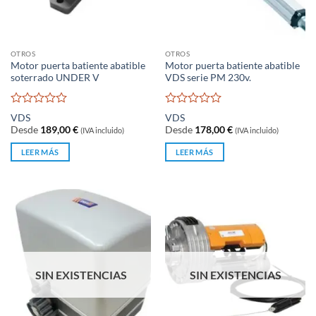
OTROS
OTROS
Motor puerta batiente abatible
Motor puerta batiente abatible
soterrado UNDER V
VDS serie PM 230v.
Valorado
Valorado
VDS
VDS
con
con
Desde
189,00
€
Desde
178,00
€
(IVA incluido)
(IVA incluido)
0
0
de
de
LEER MÁS
LEER MÁS
5
5
SIN EXISTENCIAS
SIN EXISTENCIAS