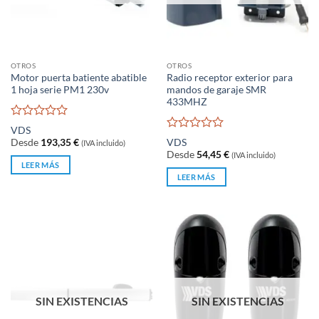
OTROS
OTROS
Motor puerta batiente abatible
Radio receptor exterior para
1 hoja serie PM1 230v
mandos de garaje SMR
433MHZ
Valorado
VDS
con
Valorado
Desde
193,35
€
VDS
(IVA incluido)
0
con
Desde
54,45
€
(IVA incluido)
de
0
LEER MÁS
5
de
LEER MÁS
5
SIN EXISTENCIAS
SIN EXISTENCIAS