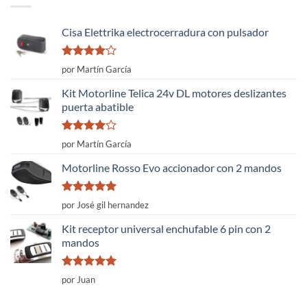
Cisa Elettrika electrocerradura con pulsador
Valorado
por Martín García
con
4
de
5
Kit Motorline Telica 24v DL motores deslizantes
puerta abatible
Valorado
por Martín García
con
4
de
5
Motorline Rosso Evo accionador con 2 mandos
Valorado
por José gil hernandez
con
5
de 5
Kit receptor universal enchufable 6 pin con 2
mandos
Valorado
por Juan
con
5
de 5