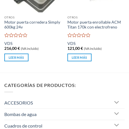
OTROS
OTROS
Motor puerta corredera Simply
Motor puerta enrollable ACM
600kg 24v
Titan 170k con electrofreno
Valorado
Valorado
VDS
VDS
con
con
216,00
€
121,00
€
(IVA incluido)
(IVA incluido)
0
0
de
de
LEER MÁS
LEER MÁS
5
5
CATEGORÍAS DE PRODUCTOS:
ACCESORIOS
Bombas de agua
Cuadros de control