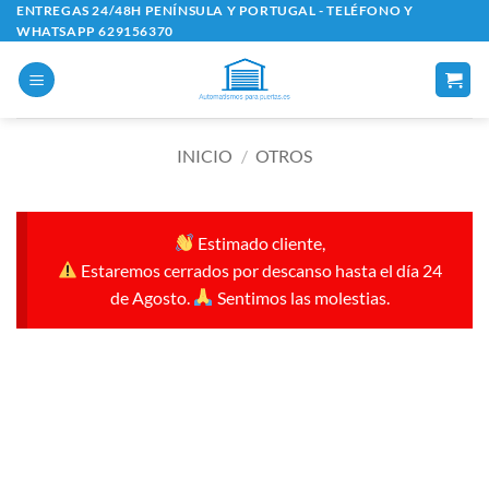
Saltar
ENTREGAS 24/48H PENÍNSULA Y PORTUGAL - TELÉFONO Y
WHATSAPP 629156370
al
contenido
INICIO
/
OTROS
Estimado cliente,
Estaremos cerrados por descanso hasta el día 24
de Agosto.
Sentimos las molestias.