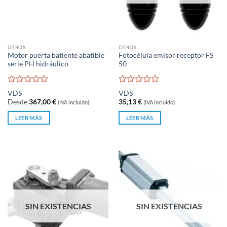
OTROS
OTROS
Motor puerta batiente abatible
Fotocélula emisor receptor FS
serie PH hidráulico
50
Valorado
Valorado
VDS
VDS
con
con
Desde
367,00
€
35,13
€
(IVA incluido)
(IVA incluido)
0
0
de
de
LEER MÁS
LEER MÁS
5
5
SIN EXISTENCIAS
SIN EXISTENCIAS