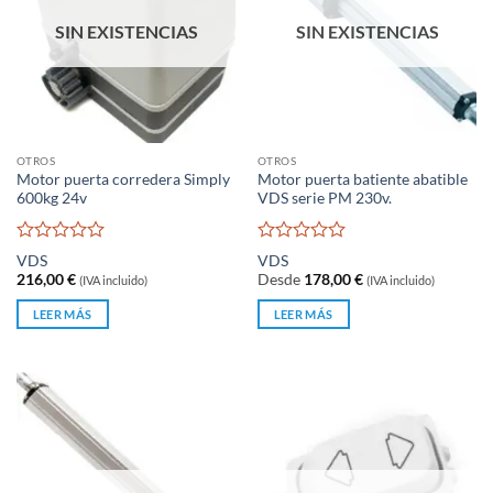
SIN EXISTENCIAS
SIN EXISTENCIAS
OTROS
OTROS
Motor puerta corredera Simply
Motor puerta batiente abatible
600kg 24v
VDS serie PM 230v.
Valorado
Valorado
VDS
VDS
con
con
216,00
€
Desde
178,00
€
(IVA incluido)
(IVA incluido)
0
0
de
de
LEER MÁS
LEER MÁS
5
5