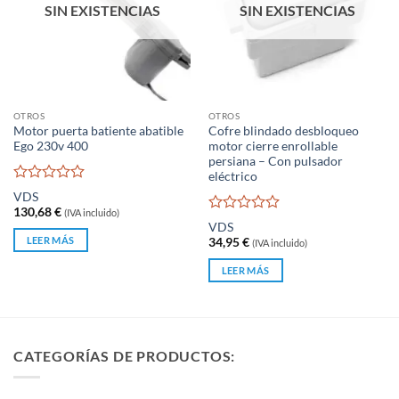
SIN EXISTENCIAS
SIN EXISTENCIAS
OTROS
OTROS
Motor puerta batiente abatible
Cofre blindado desbloqueo
Ego 230v 400
motor cierre enrollable
persiana – Con pulsador
eléctrico
Valorado
VDS
con
130,68
€
(IVA incluido)
0
Valorado
VDS
de
con
LEER MÁS
34,95
€
(IVA incluido)
5
0
de
LEER MÁS
5
CATEGORÍAS DE PRODUCTOS: