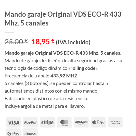
Mando garaje Original VDS ECO-R 433
Mhz. 5 canales
El
El
25,00
18,95
€
€
(IVA incluido)
precio
precio
Mando garaje Original VDS ECO-R 433 Mhz. 5 canales.
original
actual
Mando de garaje de diseño, de alta seguridad gracias a su
era:
es:
tecnología de código dinámico «
rolling code
«.
25,00 €.
18,95 €.
Frecuencia de trabajo
433,92 MHZ.
5 canales (3 botones), se pueden controlar hasta 5
automatismos distintos con el mismo mando.
Fabricado en plástico de alta resistencia.
Incluye argolla de metal para el llavero.