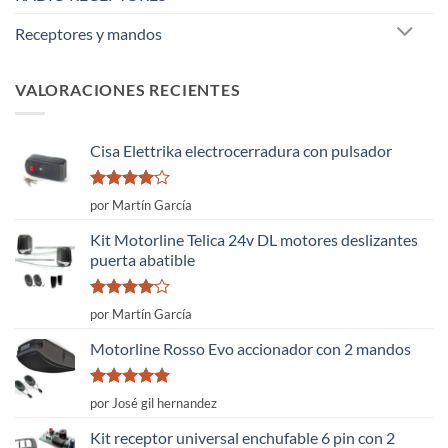
Receptores y mandos
VALORACIONES RECIENTES
Cisa Elettrika electrocerradura con pulsador
Valorado
por Martín García
con
4
de
5
Kit Motorline Telica 24v DL motores deslizantes
puerta abatible
Valorado
por Martín García
con
4
de
5
Motorline Rosso Evo accionador con 2 mandos
Valorado
por José gil hernandez
con
5
de 5
Kit receptor universal enchufable 6 pin con 2