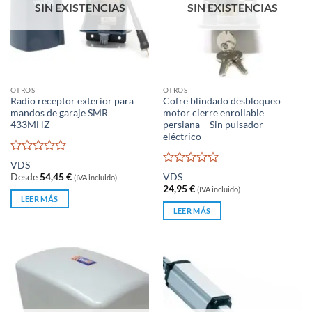
SIN EXISTENCIAS
SIN EXISTENCIAS
OTROS
OTROS
Radio receptor exterior para
Cofre blindado desbloqueo
mandos de garaje SMR
motor cierre enrollable
433MHZ
persiana – Sin pulsador
eléctrico
Valorado
VDS
con
Valorado
Desde
54,45
€
VDS
(IVA incluido)
0
con
24,95
€
(IVA incluido)
de
0
LEER MÁS
5
de
LEER MÁS
5