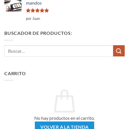
mandos
Valorado
por Juan
con
5
de 5
BUSCADOR DE PRODUCTOS:
Buscar
por:
CARRITO
No hay productos en el carrito.
VOLVER A LA TIENDA