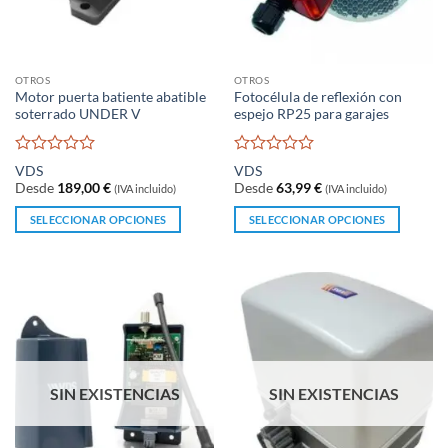
OTROS
OTROS
Motor puerta batiente abatible
Fotocélula de reflexión con
soterrado UNDER V
espejo RP25 para garajes
Valorado
Valorado
VDS
VDS
con
con
Desde
189,00
€
Desde
63,99
€
(IVA incluido)
(IVA incluido)
0
0
de
de
SELECCIONAR OPCIONES
SELECCIONAR OPCIONES
5
5
Este
Este
producto
producto
tiene
tiene
múltiples
múltiples
variantes.
variantes.
Las
Las
opciones
opciones
se
se
SIN EXISTENCIAS
SIN EXISTENCIAS
pueden
pueden
elegir
elegir