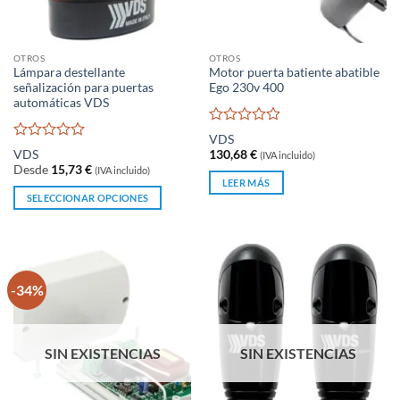
en
la
página
OTROS
OTROS
de
Lámpara destellante
Motor puerta batiente abatible
producto
señalización para puertas
Ego 230v 400
automáticas VDS
Valorado
VDS
con
Valorado
VDS
130,68
€
(IVA incluido)
0
con
Desde
15,73
€
(IVA incluido)
de
0
LEER MÁS
5
de
SELECCIONAR OPCIONES
5
Este
producto
tiene
múltiples
-34%
variantes.
Las
opciones
se
SIN EXISTENCIAS
SIN EXISTENCIAS
pueden
elegir