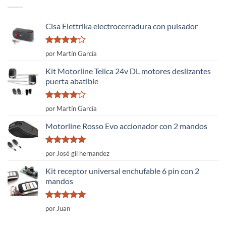
Cisa Elettrika electrocerradura con pulsador
Valorado
por Martín García
con
4
de
5
Kit Motorline Telica 24v DL motores deslizantes
puerta abatible
Valorado
por Martín García
con
4
de
5
Motorline Rosso Evo accionador con 2 mandos
Valorado
por José gil hernandez
con
5
de 5
Kit receptor universal enchufable 6 pin con 2
mandos
Valorado
por Juan
con
5
de 5