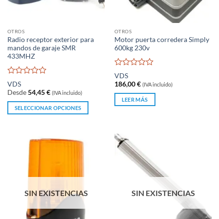
en
en
la
la
página
página
OTROS
OTROS
de
de
Radio receptor exterior para
Motor puerta corredera Simply
producto
producto
mandos de garaje SMR
600kg 230v
433MHZ
Valorado
VDS
con
Valorado
VDS
186,00
€
(IVA incluido)
0
con
Desde
54,45
€
(IVA incluido)
de
0
LEER MÁS
5
de
SELECCIONAR OPCIONES
5
Este
producto
tiene
múltiples
variantes.
Las
opciones
se
SIN EXISTENCIAS
SIN EXISTENCIAS
pueden
elegir