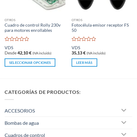
en
la
página
OTROS
OTROS
de
Cuadro de control Rolly 230v
Fotocélula emisor receptor FS
producto
para motores enrollables
50
Valorado
Valorado
VDS
VDS
con
con
Desde
42,10
€
35,13
€
(IVA incluido)
(IVA incluido)
0
0
de
de
SELECCIONAR OPCIONES
LEER MÁS
5
5
Este
producto
tiene
múltiples
CATEGORÍAS DE PRODUCTOS:
variantes.
Las
opciones
ACCESORIOS
se
pueden
Bombas de agua
elegir
en
Cuadros de control