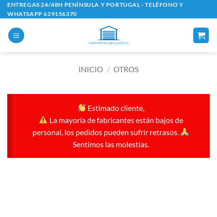
Saltar
ENTREGAS 24/48H PENÍNSULA Y PORTUGAL - TELÉFONO Y
WHATSAPP 629156370
al
contenido
INICIO
/
OTROS
Estimado cliente,
La mayoría de fabricantes están bajos de
personal, los pedidos pueden sufrir retrasos.
Sentimos las molestias.