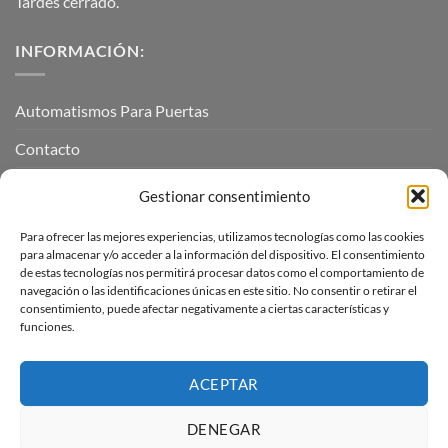
Tardes cerrado.
INFORMACIÓN:
Automatismos Para Puertas
Contacto
Mi cuenta
Gestionar consentimiento
Para ofrecer las mejores experiencias, utilizamos tecnologías como las cookies
INFORMACIÓN LEGAL
para almacenar y/o acceder a la información del dispositivo. El consentimiento
de estas tecnologías nos permitirá procesar datos como el comportamiento de
navegación o las identificaciones únicas en este sitio. No consentir o retirar el
Aviso Legal
consentimiento, puede afectar negativamente a ciertas características y
funciones.
Pagos, envíos y devoluciones
Términos y condiciones
ACEPTAR
Política de cookies (UE)
DENEGAR