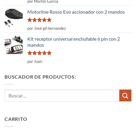
por Martín García
con
4
de
5
Motorline Rosso Evo accionador con 2 mandos
Valorado
por José gil hernandez
con
5
de 5
Kit receptor universal enchufable 6 pin con 2
mandos
Valorado
por Juan
con
5
de 5
BUSCADOR DE PRODUCTOS:
Buscar
por:
CARRITO