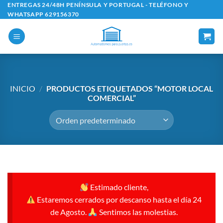
Saltar
ENTREGAS 24/48H PENÍNSULA Y PORTUGAL - TELÉFONO Y
WHATSAPP 629156370
al
contenido
INICIO
/
PRODUCTOS ETIQUETADOS “MOTOR LOCAL
COMERCIAL”
Estimado cliente,
Estaremos cerrados por descanso hasta el día 24
de Agosto.
Sentimos las molestias.