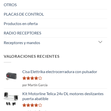
OTROS
PLACAS DE CONTROL
Productos en oferta
RADIO RECEPTORES
Receptores y mandos
VALORACIONES RECIENTES
Cisa Elettrika electrocerradura con pulsador
Valorado
por Martín García
con
4
de
5
Kit Motorline Telica 24v DL motores deslizantes
puerta abatible
Valorado