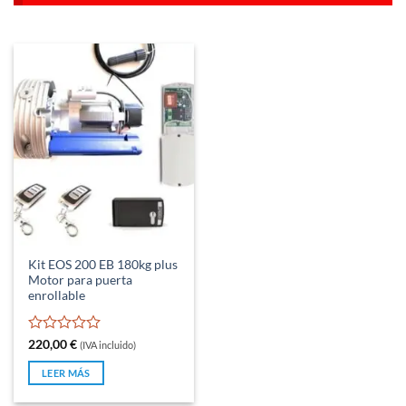
Kit EOS 200 EB 180kg plus
Motor para puerta
enrollable
Valorado
220,00
€
(IVA incluido)
con
0
LEER MÁS
de
5