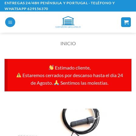
Saltar
ENTREGAS 24/48H PENÍNSULA Y PORTUGAL - TELÉFONO Y
WHATSAPP 629156370
al
contenido
INICIO
Estimado cliente,
Estaremos cerrados por descanso hasta el día 24
de Agosto.
Sentimos las molestias.