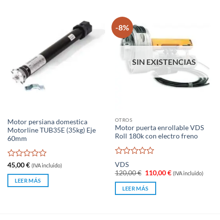
-8%
SIN EXISTENCIAS
OTROS
Motor persiana domestica
Motor puerta enrollable VDS
Motorline TUB35E (35kg) Eje
Roll 180k con electro freno
60mm
Valorado
Valorado
VDS
45,00
€
(IVA incluido)
con
con
El
El
120,00
€
110,00
€
(IVA incluido)
0
precio
precio
0
LEER MÁS
original
actual
de
de
LEER MÁS
era:
es:
5
5
120,00 €.
110,00 €.