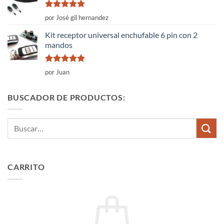
Valorado
por José gil hernandez
con
5
de 5
Kit receptor universal enchufable 6 pin con 2
mandos
Valorado
por Juan
con
5
de 5
BUSCADOR DE PRODUCTOS:
Buscar
por:
CARRITO