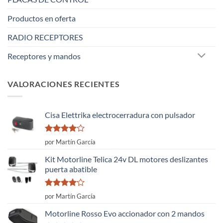
Productos en oferta
RADIO RECEPTORES
Receptores y mandos
VALORACIONES RECIENTES
Cisa Elettrika electrocerradura con pulsador
Valorado
por Martín García
con
4
de
5
Kit Motorline Telica 24v DL motores deslizantes
puerta abatible
Valorado
por Martín García
con
4
de
5
Motorline Rosso Evo accionador con 2 mandos