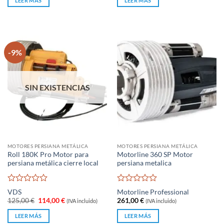
LEER MÁS
LEER MÁS
era:
es:
5
5
190,00 €.
168,97 €.
-9%
SIN EXISTENCIAS
MOTORES PERSIANA METÁLICA
MOTORES PERSIANA METÁLICA
Roll 180K Pro Motor para
Motorline 360 SP Motor
persiana metálica cierre local
persiana metalica
Valorado
Valorado
VDS
Motorline Professional
con
con
El
El
125,00
€
114,00
€
261,00
€
(IVA incluido)
(IVA incluido)
0
0
precio
precio
original
actual
de
de
LEER MÁS
LEER MÁS
era:
es:
5
5