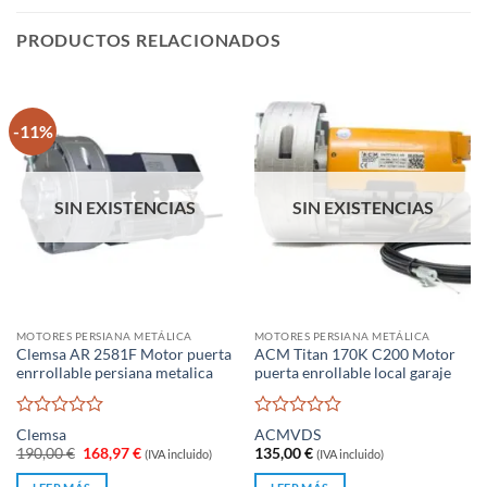
PRODUCTOS RELACIONADOS
-11%
SIN EXISTENCIAS
SIN EXISTENCIAS
MOTORES PERSIANA METÁLICA
MOTORES PERSIANA METÁLICA
Clemsa AR 2581F Motor puerta
ACM Titan 170K C200 Motor
enrrollable persiana metalica
puerta enrollable local garaje
Valorado
Valorado
Clemsa
ACM
VDS
con
con
El
El
190,00
€
168,97
€
135,00
€
(IVA incluido)
(IVA incluido)
0
0
precio
precio
original
actual
de
de