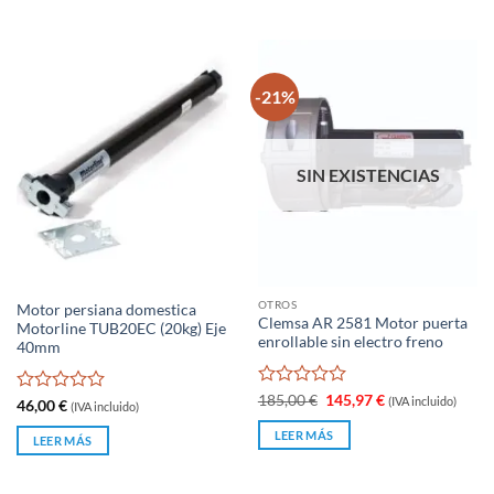
125,00 €.
114,00 €.
-21%
SIN EXISTENCIAS
OTROS
Motor persiana domestica
Clemsa AR 2581 Motor puerta
Motorline TUB20EC (20kg) Eje
enrollable sin electro freno
40mm
Valorado
El
El
185,00
€
145,97
€
(IVA incluido)
Valorado
46,00
€
(IVA incluido)
precio
precio
con
con
original
actual
0
LEER MÁS
0
LEER MÁS
era:
es:
de
185,00 €.
145,97 €.
de
5
5