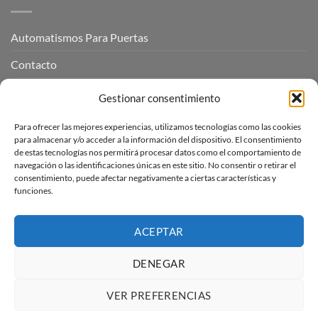
Automatismos Para Puertas
Contacto
Mi cuenta
Gestionar consentimiento
Para ofrecer las mejores experiencias, utilizamos tecnologías como las cookies
INFORMACIÓN LEGAL
para almacenar y/o acceder a la información del dispositivo. El consentimiento
de estas tecnologías nos permitirá procesar datos como el comportamiento de
navegación o las identificaciones únicas en este sitio. No consentir o retirar el
Aviso Legal
consentimiento, puede afectar negativamente a ciertas características y
funciones.
Pagos, envíos y devoluciones
Términos y condiciones
ACEPTAR
Política de cookies (UE)
DENEGAR
VER PREFERENCIAS
Visa
PayPal
Stripe
MasterCard
Amazon
Apple