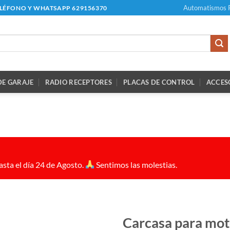
Automatismos 
ELÉFONO Y WHATSAPP 629156370
E GARAJE
RADIO RECEPTORES
PLACAS DE CONTROL
ACCES
sta el día 24 de Agosto.
Sentimos las molestias.
Carcasa para mot