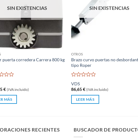
SIN EXISTENCIAS
SIN EXISTENCIAS
S
OTROS
 puerta corredera Carrera 800 kg
Brazo curvo puertas no desbordan
tipo Roper
rado
Valorado
VDS
con
65
€
86,65
€
(IVA incluido)
(IVA incluido)
0
de
ER MÁS
LEER MÁS
5
ORACIONES RECIENTES
BUSCADOR DE PRODUCT