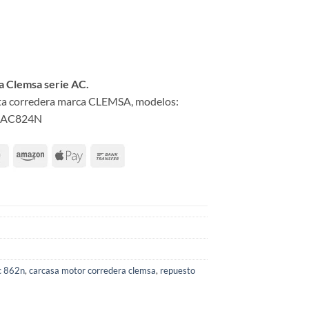
a Clemsa serie AC.
ta corredera marca CLEMSA, modelos:
y AC824N
c 862n
,
carcasa motor corredera clemsa
,
repuesto