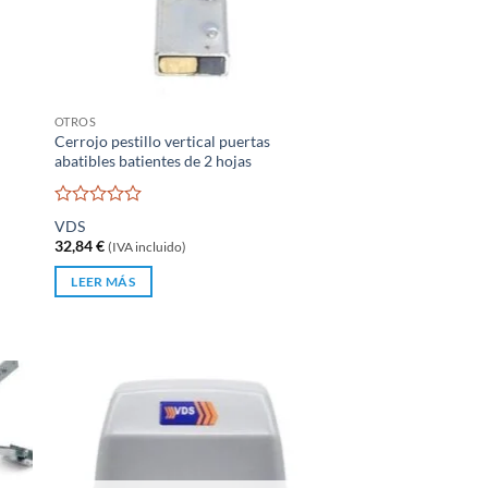
OTROS
Cerrojo pestillo vertical puertas
abatibles batientes de 2 hojas
Valorado
VDS
con
32,84
€
(IVA incluido)
0
de
LEER MÁS
5