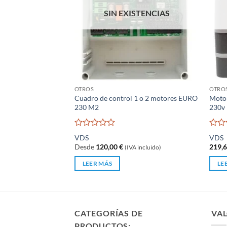
SIN EXISTENCIAS
OTROS
OTRO
Cuadro de control 1 o 2 motores EURO
Motor
230 M2
230v
Valorado
Valo
VDS
VDS
con
con
Desde
120,00
€
219,
(IVA incluido)
0
0
de
de
LEER MÁS
LE
5
5
CATEGORÍAS DE
VAL
PRODUCTOS: