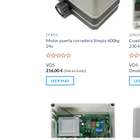
OTROS
OTRO
Motor puerta corredera Simply 600kg
Cuadr
24v
230 
Valorado
Valo
VDS
VDS
con
con
216,00
€
Desd
(IVA incluido)
0
0
de
de
LEER MÁS
LE
5
5