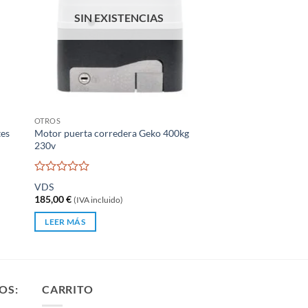
SIN EXISTENCIAS
OTROS
tes
Motor puerta corredera Geko 400kg
230v
Valorado
VDS
con
185,00
€
(IVA incluido)
0
de
LEER MÁS
5
OS:
CARRITO