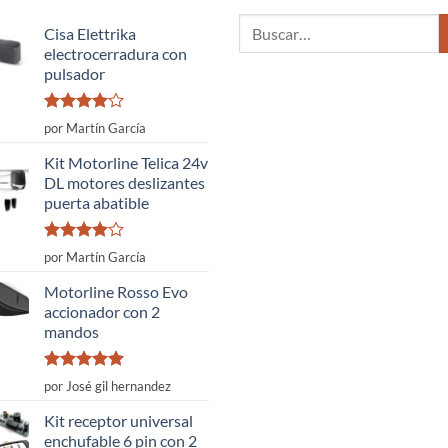
Buscar
Cisa Elettrika
por:
electrocerradura con
pulsador
Valorado
por Martín García
con
4
de
5
Kit Motorline Telica 24v
DL motores deslizantes
puerta abatible
Valorado
por Martín García
con
4
de
5
Motorline Rosso Evo
accionador con 2
mandos
Valorado
por José gil hernandez
con
5
de 5
Kit receptor universal
enchufable 6 pin con 2