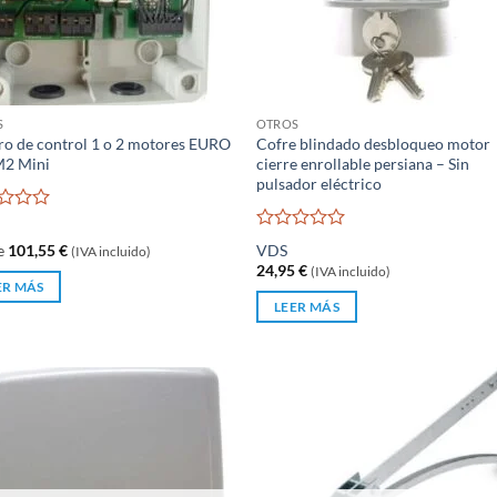
S
OTROS
o de control 1 o 2 motores EURO
Cofre blindado desbloqueo motor
M2 Mini
cierre enrollable persiana – Sin
pulsador eléctrico
rado
Valorado
e
101,55
€
VDS
(IVA incluido)
con
24,95
€
(IVA incluido)
0
ER MÁS
de
LEER MÁS
5