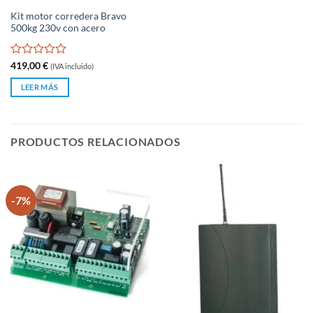
Kit motor corredera Bravo
500kg 230v con acero
Valorado
419,00
€
(IVA incluido)
con
0
LEER MÁS
de
5
PRODUCTOS RELACIONADOS
-7%