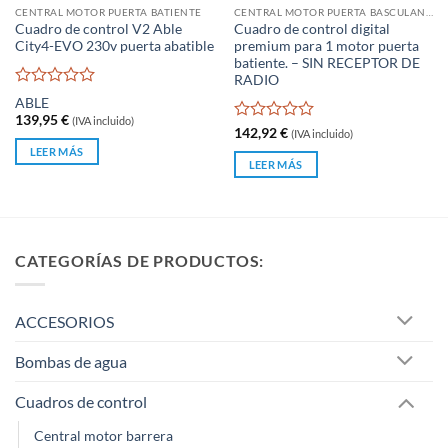
CENTRAL MOTOR PUERTA BATIENTE
CENTRAL MOTOR PUERTA BASCULANTE
Cuadro de control V2 Able
Cuadro de control digital
City4-EVO 230v puerta abatible
premium para 1 motor puerta
batiente. – SIN RECEPTOR DE
RADIO
Valorado
ABLE
con
139,95
€
(IVA incluido)
0
Valorado
142,92
€
(IVA incluido)
de
con
LEER MÁS
5
0
LEER MÁS
de
5
CATEGORÍAS DE PRODUCTOS:
ACCESORIOS
Bombas de agua
Cuadros de control
Central motor barrera