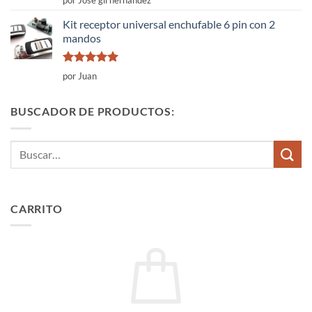
por José gil hernandez
con
5
de 5
Kit receptor universal enchufable 6 pin con 2
mandos
Valorado
por Juan
con
5
de 5
BUSCADOR DE PRODUCTOS:
Buscar
por:
CARRITO