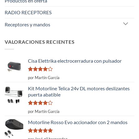
Productos en oferta
RADIO RECEPTORES
Receptores y mandos
VALORACIONES RECIENTES
Cisa Elettrika electrocerradura con pulsador
Valorado
por Martín García
con
4
de
5
Kit Motorline Telica 24v DL motores deslizantes
puerta abatible
Valorado
por Martín García
con
4
de
5
Motorline Rosso Evo accionador con 2 mandos
Valorado