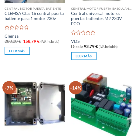
CENTRAL MOTOR PUERTA BATIENTE
CENTRAL MOTOR PUERTA BASCULANTE
CLEMSA Clas 16 central puerta
Central universal motores
batiente para 1 motor 230v
puertas batientes M2 230V
ECO
Valorado
Clemsa
con
Valorado
El
El
280,00
€
158,79
€
VDS
(IVA incluido)
0
con
precio
precio
Desde
93,79
€
(IVA incluido)
original
actual
de
0
LEER MÁS
era:
es:
5
de
LEER MÁS
280,00 €.
158,79 €.
5
-7%
-14%