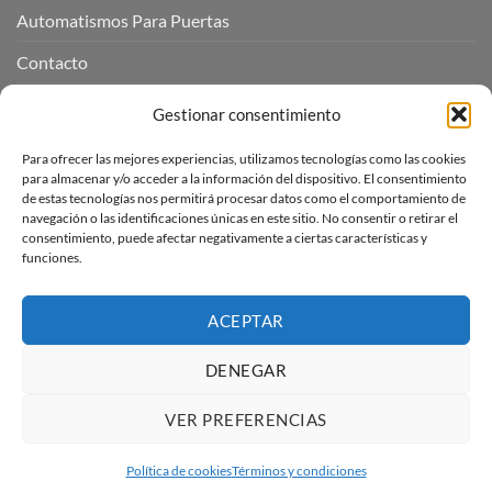
Automatismos Para Puertas
Contacto
Mi cuenta
Gestionar consentimiento
Para ofrecer las mejores experiencias, utilizamos tecnologías como las cookies
INFORMACIÓN LEGAL
para almacenar y/o acceder a la información del dispositivo. El consentimiento
de estas tecnologías nos permitirá procesar datos como el comportamiento de
navegación o las identificaciones únicas en este sitio. No consentir o retirar el
Aviso Legal
consentimiento, puede afectar negativamente a ciertas características y
funciones.
Pagos, envíos y devoluciones
Términos y condiciones
ACEPTAR
Política de cookies (UE)
DENEGAR
VER PREFERENCIAS
Visa
PayPal
Stripe
MasterCard
Amazon
Apple
Pay
Política de cookies
Términos y condiciones
Copyright 2026 ©
Automatismos Para Puertas