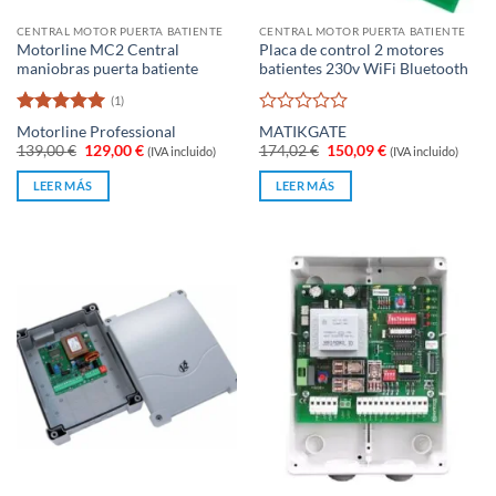
CENTRAL MOTOR PUERTA BATIENTE
CENTRAL MOTOR PUERTA BATIENTE
Motorline MC2 Central
Placa de control 2 motores
maniobras puerta batiente
batientes 230v WiFi Bluetooth
(1)
Valorado
Valorado
Motorline Professional
MATIKGATE
con
5
de 5
con
El
El
El
El
139,00
€
129,00
€
174,02
€
150,09
€
(IVA incluido)
(IVA incluido)
0
precio
precio
precio
precio
original
actual
original
actual
de
LEER MÁS
LEER MÁS
era:
es:
era:
es:
5
139,00 €.
129,00 €.
174,02 €.
150,09 €.