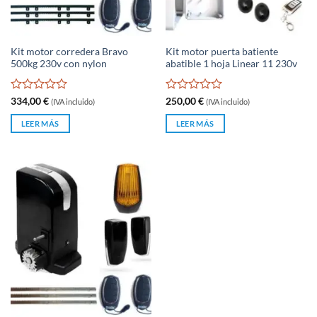
Kit motor corredera Bravo
Kit motor puerta batiente
500kg 230v con nylon
abatible 1 hoja Linear 11 230v
Valorado
Valorado
334,00
€
250,00
€
(IVA incluido)
(IVA incluido)
con
con
0
0
LEER MÁS
LEER MÁS
de
de
5
5