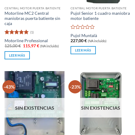
CENTRAL MOTOR PUERTA BATIENTE
CENTRAL MOTOR PUERTA BATIENTE
Motorline MC2 Central
Pujol Senior 1 cuadro maniobra
maniobras puerta batiente sin
motor batiente
caja
(1)
Valorado
Pujol Muntalà
con
Valorado
Motorline Professional
227,00
€
(IVA incluido)
0
con
5
de 5
El
El
125,00
€
115,97
€
(IVA incluido)
de
precio
precio
LEER MÁS
original
actual
5
LEER MÁS
era:
es:
125,00 €.
115,97 €.
-43%
-23%
SIN EXISTENCIAS
SIN EXISTENCIAS