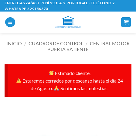
Saltar
ENTREGAS 24/48H PENÍNSULA Y PORTUGAL - TELÉFONO Y
WHATSAPP 629156370
al
contenido
INICIO
/
CUADROS DE CONTROL
/
CENTRAL MOTOR
PUERTA BATIENTE
Estimado cliente,
Estaremos cerrados por descanso hasta el día 24
de Agosto.
Sentimos las molestias.