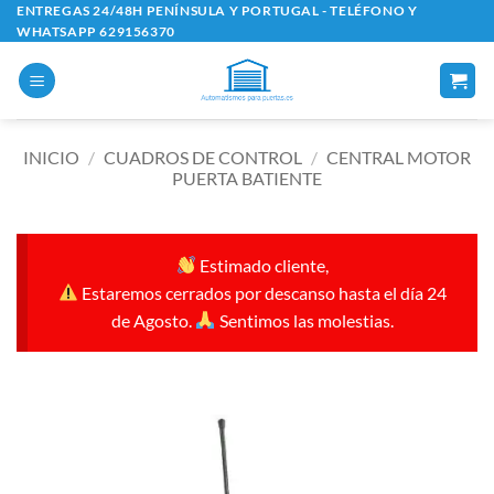
Saltar
ENTREGAS 24/48H PENÍNSULA Y PORTUGAL - TELÉFONO Y
WHATSAPP 629156370
al
contenido
INICIO
/
CUADROS DE CONTROL
/
CENTRAL MOTOR
PUERTA BATIENTE
Estimado cliente,
Estaremos cerrados por descanso hasta el día 24
de Agosto.
Sentimos las molestias.