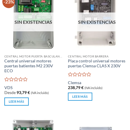
-23%
SIN EXISTENCIAS
SIN EXISTENCIAS
CENTRAL MOTOR PUERTA BASCULANTE
CENTRAL MOTOR BARRERA
Central universal motores
Placa control universal motores
puertas batientes M2 230V
puertas Clemsa CLAS X 230V
ECO
Valorado
Clemsa
con
Valorado
VDS
238,79
€
(IVA incluido)
0
con
Desde
93,79
€
(IVA incluido)
de
0
LEER MÁS
5
de
LEER MÁS
5