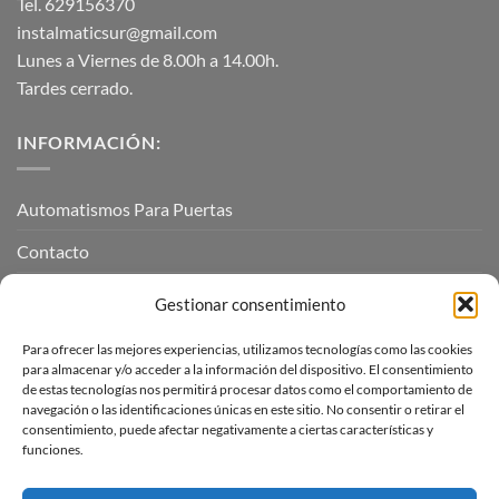
Tel. 629156370
instalmaticsur@gmail.com
Lunes a Viernes de 8.00h a 14.00h.
Tardes cerrado.
INFORMACIÓN:
Automatismos Para Puertas
Contacto
Mi cuenta
Gestionar consentimiento
Para ofrecer las mejores experiencias, utilizamos tecnologías como las cookies
INFORMACIÓN LEGAL
para almacenar y/o acceder a la información del dispositivo. El consentimiento
de estas tecnologías nos permitirá procesar datos como el comportamiento de
navegación o las identificaciones únicas en este sitio. No consentir o retirar el
Aviso Legal
consentimiento, puede afectar negativamente a ciertas características y
funciones.
Pagos, envíos y devoluciones