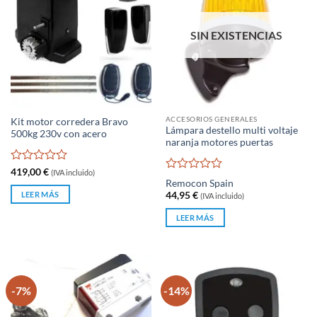
SIN EXISTENCIAS
ACCESORIOS GENERALES
Kit motor corredera Bravo
Lámpara destello multi voltaje
500kg 230v con acero
naranja motores puertas
Valorado
419,00
€
(IVA incluido)
Valorado
con
Remocon Spain
con
0
LEER MÁS
44,95
€
(IVA incluido)
0
de
de
5
LEER MÁS
5
-7%
-14%