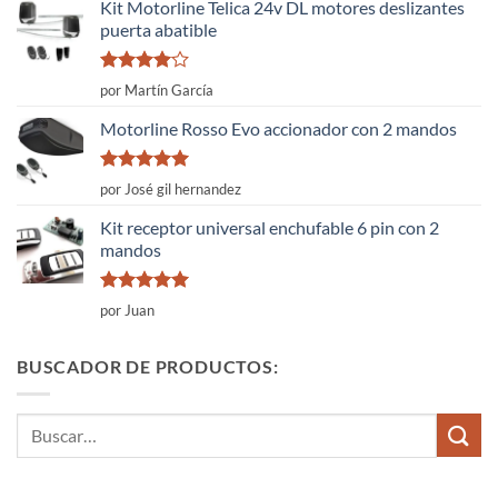
5
Kit Motorline Telica 24v DL motores deslizantes
puerta abatible
Valorado
por Martín García
con
4
de
5
Motorline Rosso Evo accionador con 2 mandos
Valorado
por José gil hernandez
con
5
de 5
Kit receptor universal enchufable 6 pin con 2
mandos
Valorado
por Juan
con
5
de 5
BUSCADOR DE PRODUCTOS:
Buscar
por: