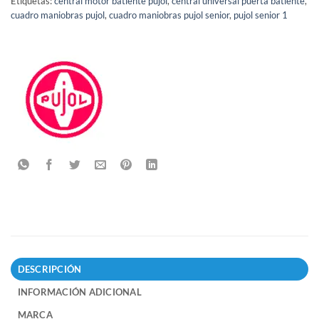
Etiquetas:
central motor batiente pujol
,
central universal puerta batiente
,
cuadro maniobras pujol
,
cuadro maniobras pujol senior
,
pujol senior 1
DESCRIPCIÓN
INFORMACIÓN ADICIONAL
MARCA