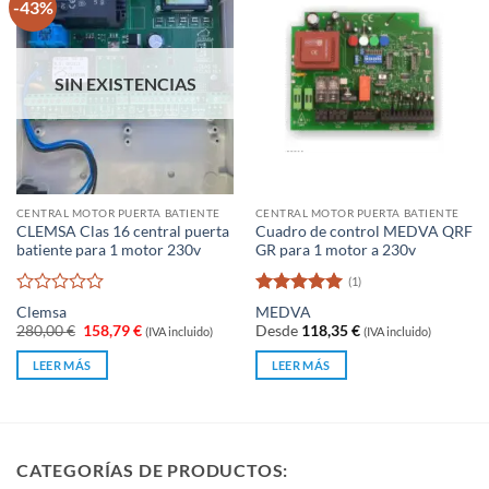
-43%
SIN EXISTENCIAS
CENTRAL MOTOR PUERTA BATIENTE
CENTRAL MOTOR PUERTA BATIENTE
CLEMSA Clas 16 central puerta
Cuadro de control MEDVA QRF
batiente para 1 motor 230v
GR para 1 motor a 230v
(1)
Valorado
Valorado
Clemsa
MEDVA
con
con
5
de 5
El
El
280,00
€
158,79
€
Desde
118,35
€
(IVA incluido)
(IVA incluido)
0
precio
precio
original
actual
de
LEER MÁS
LEER MÁS
era:
es:
5
280,00 €.
158,79 €.
CATEGORÍAS DE PRODUCTOS: