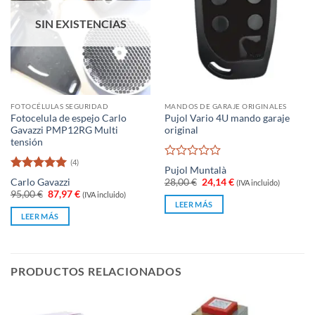
SIN EXISTENCIAS
FOTOCÉLULAS SEGURIDAD
MANDOS DE GARAJE ORIGINALES
Fotocelula de espejo Carlo
Pujol Vario 4U mando garaje
Gavazzi PMP12RG Multi
original
tensión
(4)
Valorado
Pujol Muntalà
con
Valorado
El
El
Carlo Gavazzi
28,00
€
24,14
€
(IVA incluido)
0
con
5
de 5
precio
precio
El
El
95,00
€
87,97
€
(IVA incluido)
original
actual
de
precio
precio
LEER MÁS
era:
es:
original
actual
5
LEER MÁS
28,00 €.
24,14 €.
era:
es:
95,00 €.
87,97 €.
PRODUCTOS RELACIONADOS