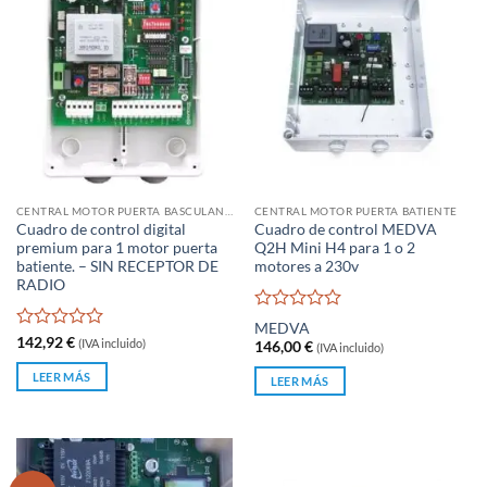
CENTRAL MOTOR PUERTA BASCULANTE
CENTRAL MOTOR PUERTA BATIENTE
Cuadro de control digital
Cuadro de control MEDVA
premium para 1 motor puerta
Q2H Mini H4 para 1 o 2
batiente. – SIN RECEPTOR DE
motores a 230v
RADIO
Valorado
MEDVA
con
Valorado
142,92
€
(IVA incluido)
146,00
€
(IVA incluido)
0
con
de
0
LEER MÁS
LEER MÁS
5
de
5