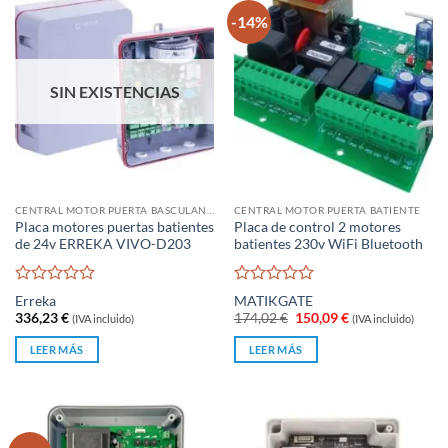
-14%
SIN EXISTENCIAS
CENTRAL MOTOR PUERTA BASCULANTE
CENTRAL MOTOR PUERTA BATIENTE
Placa motores puertas batientes
Placa de control 2 motores
de 24v ERREKA VIVO-D203
batientes 230v WiFi Bluetooth
Valorado
Valorado
Erreka
MATIKGATE
con
con
El
El
336,23
€
174,02
€
150,09
€
(IVA incluido)
(IVA incluido)
0
0
precio
precio
original
actual
de
de
LEER MÁS
LEER MÁS
era:
es:
5
5
174,02 €.
150,09 €.