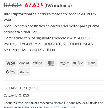
El
El
87,63
67,63
€
€
(IVA incluido)
precio
precio
Interruptor final de carrera motor corredera AT PLUS
original
actual
2500.
era:
es:
Módulo completo finales de carrera del motor para puerta
87,63 €.
67,63 €.
corredera hidráulico.
Compatible con los siguientes modelos: VDS AT PLUS
2500K, OXYGEN TYPHOON 2000, NORTON HISPANO
MSC2000, MSC800, MSC1000.
SKU:
MSC.FCM.C (FC13)
Categoría:
OTROS
Etiquetas:
final de carrera mecánico Norton Hispano MSC800
,
finales de
carrera motor VDS AT PLUS
,
MSC10000
,
MSC2000