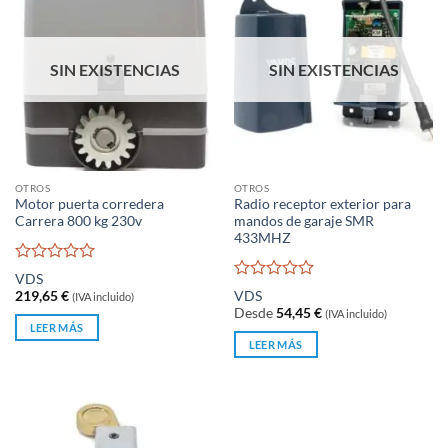
SIN EXISTENCIAS
SIN EXISTENCIAS
OTROS
OTROS
Motor puerta corredera
Radio receptor exterior para
Carrera 800 kg 230v
mandos de garaje SMR
433MHZ
Valorado
VDS
con
Valorado
219,65
€
VDS
(IVA incluido)
0
con
Desde
54,45
€
(IVA incluido)
de
0
LEER MÁS
5
de
LEER MÁS
5