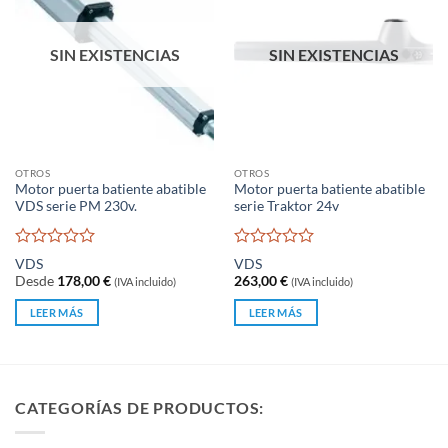
SIN EXISTENCIAS
SIN EXISTENCIAS
OTROS
OTROS
Motor puerta batiente abatible
Motor puerta batiente abatible
VDS serie PM 230v.
serie Traktor 24v
Valorado
Valorado
VDS
VDS
con
con
Desde
178,00
€
263,00
€
(IVA incluido)
(IVA incluido)
0
0
de
de
LEER MÁS
LEER MÁS
5
5
CATEGORÍAS DE PRODUCTOS: