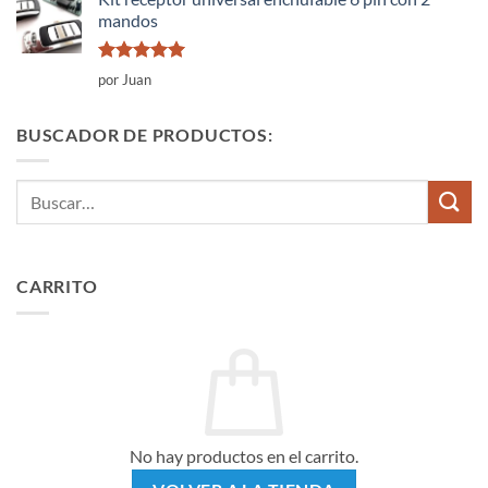
mandos
Valorado
por Juan
con
5
de 5
BUSCADOR DE PRODUCTOS:
Buscar
por:
CARRITO
No hay productos en el carrito.