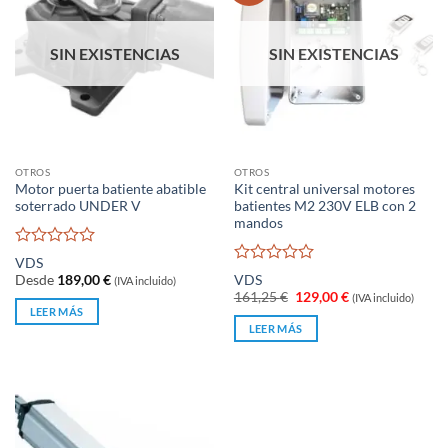
SIN EXISTENCIAS
SIN EXISTENCIAS
OTROS
OTROS
Motor puerta batiente abatible
Kit central universal motores
soterrado UNDER V
batientes M2 230V ELB con 2
mandos
Valorado
VDS
con
Valorado
Desde
189,00
€
VDS
(IVA incluido)
0
con
El
El
161,25
€
129,00
€
(IVA incluido)
de
0
precio
precio
LEER MÁS
5
original
actual
de
LEER MÁS
era:
es:
5
161,25 €.
129,00 €.