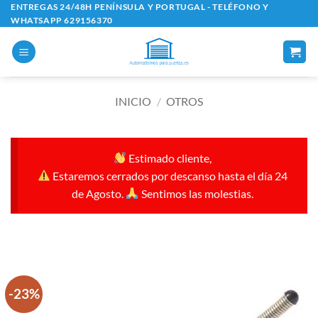
Saltar
ENTREGAS 24/48H PENÍNSULA Y PORTUGAL - TELÉFONO Y
WHATSAPP 629156370
al
contenido
INICIO
/
OTROS
Estimado cliente,
Estaremos cerrados por descanso hasta el día 24
de Agosto.
Sentimos las molestias.
-23%