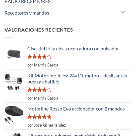
RADIO RECEPTORES
Receptores y mandos
VALORACIONES RECIENTES
Cisa Elettrika electrocerradura con pulsador
Valorado
por Martín García
con
4
de
5
Kit Motorline Telica 24v DL motores deslizantes
puerta abatible
Valorado
por Martín García
con
4
de
5
Motorline Rosso Evo accionador con 2 mandos
Valorado
por José gil hernandez
con
5
de 5
Kit receptor universal enchufable 6 pin con 2