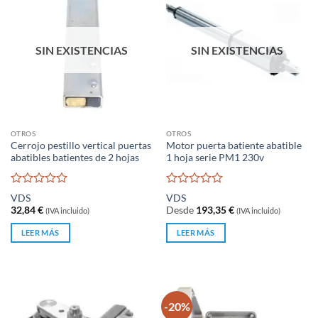
SIN EXISTENCIAS
SIN EXISTENCIAS
OTROS
OTROS
Cerrojo pestillo vertical puertas
Motor puerta batiente abatible
abatibles batientes de 2 hojas
1 hoja serie PM1 230v
Valorado
Valorado
VDS
VDS
con
con
32,84
€
Desde
193,35
€
(IVA incluido)
(IVA incluido)
0
0
de
de
LEER MÁS
LEER MÁS
5
5
-20%