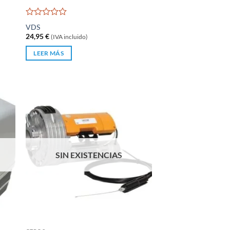
Valorado
VDS
con
24,95
€
(IVA incluido)
0
de
LEER MÁS
5
SIN EXISTENCIAS