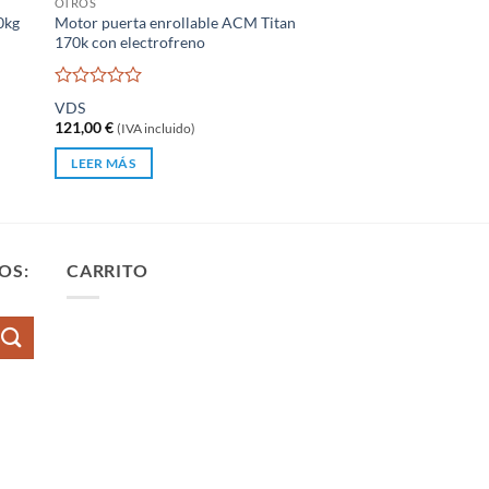
OTROS
0kg
Motor puerta enrollable ACM Titan
170k con electrofreno
Valorado
VDS
con
121,00
€
(IVA incluido)
0
de
LEER MÁS
5
OS:
CARRITO