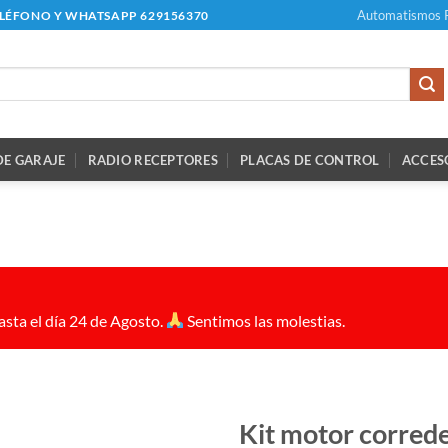
Automatismos 
ELÉFONO Y WHATSAPP 629156370
E GARAJE
RADIO RECEPTORES
PLACAS DE CONTROL
ACCES
sta el día 24 de Agosto.
Sentimos las molestias.
Kit motor corred