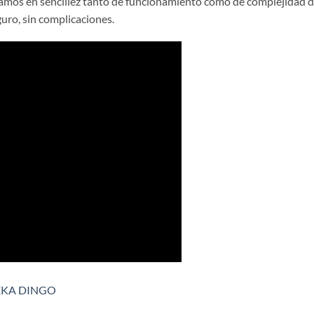
amos en sencillez tanto de funcionamiento como de complejidad de
uro, sin complicaciones.
EKA DINGO