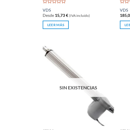
Valorado
Valo
VDS
VDS
con
con
Desde
15,73
€
185,
(IVA incluido)
0
0
de
de
LEER MÁS
LE
5
5
SIN EXISTENCIAS