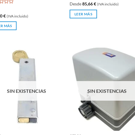
Valorado
Desde
85,66
€
(IVA incluido)
con
rado
0
LEER MÁS
00
€
(IVA incluido)
de
5
ER MÁS
SIN EXISTENCIAS
SIN EXISTENCIAS