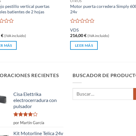
S
OTROS
jo pestillo vertical puertas
Motor puerta corredera Simply 60
bles batientes de 2 hojas
24v
rado
Valorado
VDS
con
4
€
216,00
€
(IVA incluido)
(IVA incluido)
0
de
ER MÁS
LEER MÁS
5
ORACIONES RECIENTES
BUSCADOR DE PRODUCT
Buscar
Cisa Elettrika
por:
electrocerradura con
pulsador
Valorado
por Martín García
con
4
de
5
Kit Motorline Telica 24v