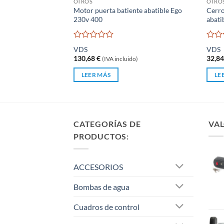
OTROS
OTRO
Motor puerta batiente abatible Ego
Cerro
230v 400
abati
Valorado
Valo
VDS
VDS
con
con
130,68
€
32,8
(IVA incluido)
0
0
de
de
LEER MÁS
LE
5
5
CATEGORÍAS DE
VAL
PRODUCTOS:
ACCESORIOS
Bombas de agua
Cuadros de control