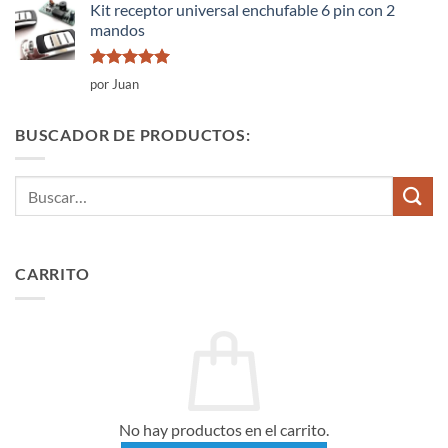
Kit receptor universal enchufable 6 pin con 2
mandos
Valorado
por Juan
con
5
de 5
BUSCADOR DE PRODUCTOS:
Buscar
por:
CARRITO
No hay productos en el carrito.