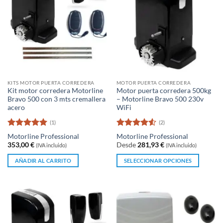
Las
opciones
se
pueden
elegir
en
la
página
KITS MOTOR PUERTA CORREDERA
MOTOR PUERTA CORREDERA
de
Kit motor corredera Motorline
Motor puerta corredera 500kg
producto
Bravo 500 con 3 mts cremallera
– Motorline Bravo 500 230v
acero
WiFi
(1)
(2)
Valorado
Valorado
Motorline Professional
Motorline Professional
con
5
de 5
con
4.5
353,00
€
Desde
281,93
€
(IVA incluido)
(IVA incluido)
de 5
AÑADIR AL CARRITO
SELECCIONAR OPCIONES
Este
producto
tiene
múltiples
variantes.