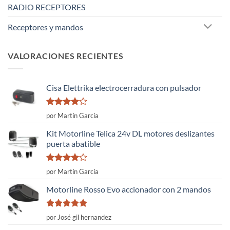
RADIO RECEPTORES
Receptores y mandos
VALORACIONES RECIENTES
Cisa Elettrika electrocerradura con pulsador
Valorado
por Martín García
con
4
de
5
Kit Motorline Telica 24v DL motores deslizantes
puerta abatible
Valorado
por Martín García
con
4
de
5
Motorline Rosso Evo accionador con 2 mandos
Valorado
por José gil hernandez
con
5
de 5