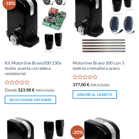
-18%
Kit Motorline Bravo500 230v
Motorline Bravo 500 con 5
motor puerta corredera
metros cremallera acero
residencial
Valorado
377,00
€
(IVA incluido)
con
Valorado
Desde
323,98
€
(IVA incluido)
0
con
AÑADIR AL CARRITO
de
0
SELECCIONAR OPCIONES
5
de
Este
5
producto
tiene
múltiples
-20%
variantes.