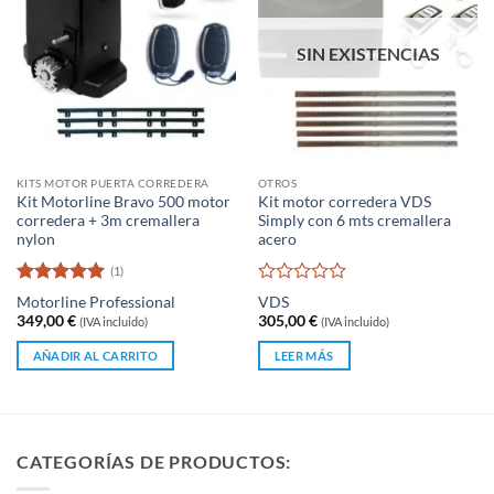
Las
opciones
se
SIN EXISTENCIAS
pueden
elegir
en
la
página
KITS MOTOR PUERTA CORREDERA
OTROS
de
Kit Motorline Bravo 500 motor
Kit motor corredera VDS
producto
corredera + 3m cremallera
Simply con 6 mts cremallera
nylon
acero
(1)
Valorado
Valorado
Motorline Professional
VDS
con
5
de 5
con
349,00
€
305,00
€
(IVA incluido)
(IVA incluido)
0
de
AÑADIR AL CARRITO
LEER MÁS
5
CATEGORÍAS DE PRODUCTOS: