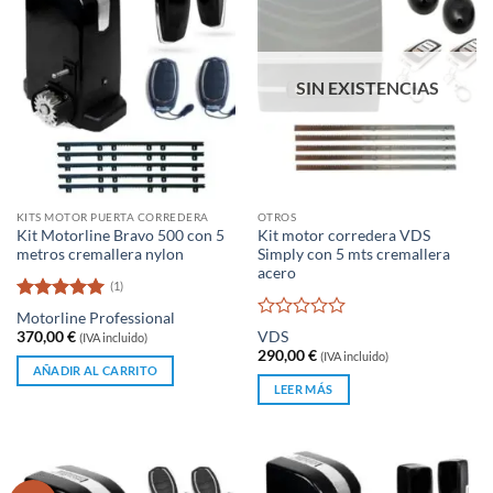
SIN EXISTENCIAS
KITS MOTOR PUERTA CORREDERA
OTROS
Kit Motorline Bravo 500 con 5
Kit motor corredera VDS
metros cremallera nylon
Simply con 5 mts cremallera
acero
(1)
Valorado
Motorline Professional
con
5
de 5
Valorado
370,00
€
VDS
(IVA incluido)
con
290,00
€
(IVA incluido)
0
AÑADIR AL CARRITO
de
LEER MÁS
5