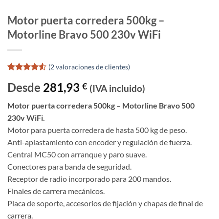
Motor puerta corredera 500kg –
Motorline Bravo 500 230v WiFi
(
2
valoraciones de clientes)
Valorado
2
Desde
281,93
€
con
4.5
(IVA incluido)
de 5 en
base a
Motor puerta corredera 500kg – Motorline Bravo 500
valoraciones
230v WiFi.
de clientes
Motor para puerta corredera de hasta 500 kg de peso.
Anti-aplastamiento con encoder y regulación de fuerza.
Central MC50 con arranque y paro suave.
Conectores para banda de seguridad.
Receptor de radio incorporado para 200 mandos.
Finales de carrera mecánicos.
Placa de soporte, accesorios de fijación y chapas de final de
carrera.