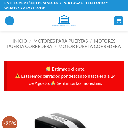
Saltar
ENTREGAS 24/48H PENÍNSULA Y PORTUGAL - TELÉFONO Y
WHATSAPP 629156370
al
contenido
INICIO
/
MOTORES PARA PUERTAS
/
MOTORES
PUERTA CORREDERA
/
MOTOR PUERTA CORREDERA
Estimado cliente,
Estaremos cerrados por descanso hasta el día 24
de Agosto.
Sentimos las molestias.
-20%