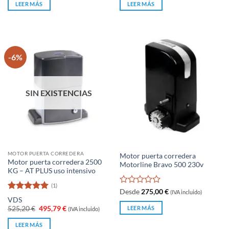
original
actual
original
actual
de
de
LEER MÁS
LEER MÁS
era:
es:
era:
es:
5
5
783,74 €.
489,97 €.
492,00 €.
448,00 €.
-6%
SIN EXISTENCIAS
MOTOR PUERTA CORREDERA
Motor puerta corredera
Motor puerta corredera 2500
Motorline Bravo 500 230v
KG – AT PLUS uso intensivo
(1)
Valorado
Desde
275,00
€
(IVA incluido)
Valorado
con
VDS
con
5
de 5
0
El
El
LEER MÁS
525,20
€
495,79
€
(IVA incluido)
precio
precio
de
original
actual
5
LEER MÁS
era:
es: