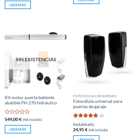
era:
es:
de
LEER MÁS
14,95 €.
12,70 €.
5
SIN EXISTENCIAS
FOTOCÉLULAS SEGURIDAD
Kit motor puerta batiente
Fotocélula universal para
abatible PH 270 hidráulico
puertas de garaje
(1)
Valorado
549,00
€
(IVA incluido)
Valorado
con
Instalmatic
con
5
de 5
0
LEER MÁS
24,95
€
(IVA incluido)
de
5
LEER MÁS