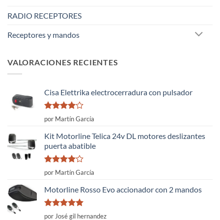
RADIO RECEPTORES
Receptores y mandos
VALORACIONES RECIENTES
Cisa Elettrika electrocerradura con pulsador
Valorado
por Martín García
con
4
de
5
Kit Motorline Telica 24v DL motores deslizantes
puerta abatible
Valorado
por Martín García
con
4
de
5
Motorline Rosso Evo accionador con 2 mandos
Valorado
por José gil hernandez