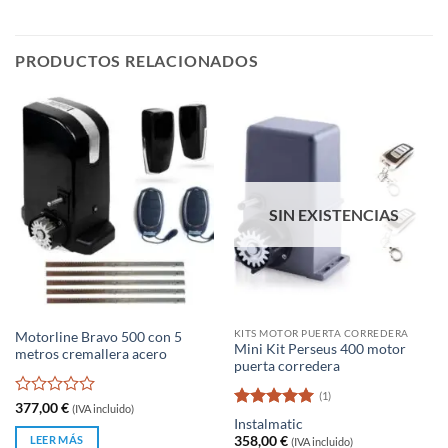
PRODUCTOS RELACIONADOS
SIN EXISTENCIAS
KITS MOTOR PUERTA CORREDERA
Motorline Bravo 500 con 5
Mini Kit Perseus 400 motor
metros cremallera acero
puerta corredera
(1)
Valorado
377,00
€
(IVA incluido)
Valorado
con
Instalmatic
con
5
de 5
0
LEER MÁS
358,00
€
(IVA incluido)