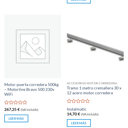
ACCESORIOS MOTOR CORREDERA
Motor puerta corredera 500kg
Tramo 1 metro cremallera 30 x
– Motorline Bravo 500 230v
12 acero motor corredera
WiFi
Valorado
Valorado
Instalmatic
267,25
€
(IVA incluido)
con
con
14,70
€
(IVA incluido)
0
0
LEER MÁS
de
de
LEER MÁS
5
5