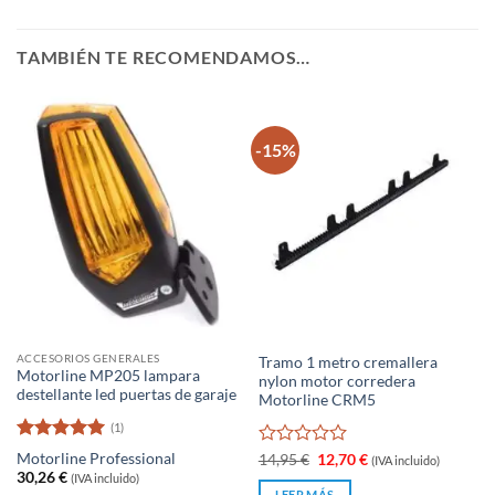
TAMBIÉN TE RECOMENDAMOS…
-15%
ACCESORIOS GENERALES
Tramo 1 metro cremallera
Motorline MP205 lampara
nylon motor corredera
destellante led puertas de garaje
Motorline CRM5
(1)
Valorado
Motorline Professional
Valorado
El
El
14,95
€
12,70
€
(IVA incluido)
con
5
de 5
precio
precio
con
30,26
€
(IVA incluido)
original
actual
0
LEER MÁS