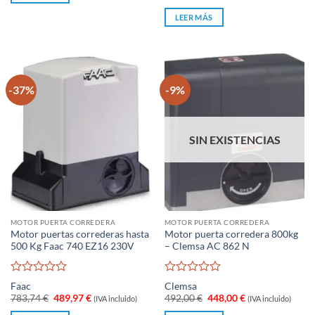
de
5
LEER MÁS
-37%
-9%
SIN EXISTENCIAS
MOTOR PUERTA CORREDERA
MOTOR PUERTA CORREDERA
Motor puertas correderas hasta
Motor puerta corredera 800kg
500 Kg Faac 740 EZ16 230V
– Clemsa AC 862 N
Valorado
Valorado
Faac
Clemsa
con
con
El
El
El
El
783,74
€
489,97
€
492,00
€
448,00
€
(IVA incluido)
(IVA incluido)
0
0
precio
precio
precio
precio