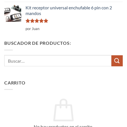
con
5
de 5
Kit receptor universal enchufable 6 pin con 2
mandos
Valorado
por Juan
con
5
de 5
BUSCADOR DE PRODUCTOS:
Buscar
por:
CARRITO
No hay productos en el carrito.