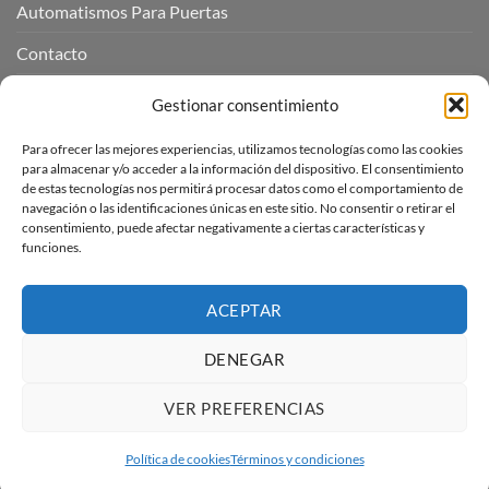
Automatismos Para Puertas
Contacto
Mi cuenta
Gestionar consentimiento
Para ofrecer las mejores experiencias, utilizamos tecnologías como las cookies
INFORMACIÓN LEGAL
para almacenar y/o acceder a la información del dispositivo. El consentimiento
de estas tecnologías nos permitirá procesar datos como el comportamiento de
navegación o las identificaciones únicas en este sitio. No consentir o retirar el
Aviso Legal
consentimiento, puede afectar negativamente a ciertas características y
funciones.
Pagos, envíos y devoluciones
Términos y condiciones
ACEPTAR
Política de cookies (UE)
DENEGAR
VER PREFERENCIAS
Visa
PayPal
Stripe
MasterCard
Amazon
Apple
Pay
Política de cookies
Términos y condiciones
Copyright 2026 ©
Automatismos Para Puertas