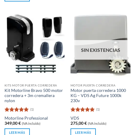
525,20 €.
495,79 €.
SIN EXISTENCIAS
KITS MOTOR PUERTA CORREDERA
MOTOR PUERTA CORREDERA
Kit Motorline Bravo 500 motor
Motor puerta corredera 1000
corredera + 3m cremallera
KG – VDS Ag Future 1000k
nylon
230v
(1)
(1)
Valorado
Valorado
Motorline Professional
VDS
con
5
de 5
con
5
de 5
349,00
€
275,00
€
(IVA incluido)
(IVA incluido)
LEER MÁS
LEER MÁS