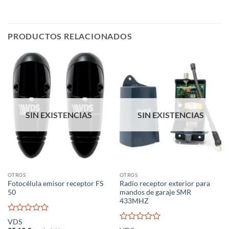
PRODUCTOS RELACIONADOS
SIN EXISTENCIAS
SIN EXISTENCIAS
OTROS
OTROS
Fotocélula emisor receptor FS
Radio receptor exterior para
50
mandos de garaje SMR
433MHZ
Valorado
VDS
con
Valorado