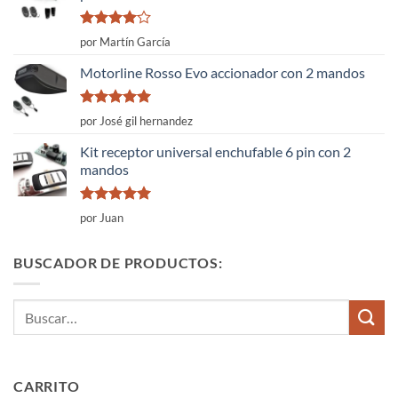
Valorado
por Martín García
con
4
de
5
Motorline Rosso Evo accionador con 2 mandos
Valorado
por José gil hernandez
con
5
de 5
Kit receptor universal enchufable 6 pin con 2
mandos
Valorado
por Juan
con
5
de 5
BUSCADOR DE PRODUCTOS:
Buscar
por:
CARRITO