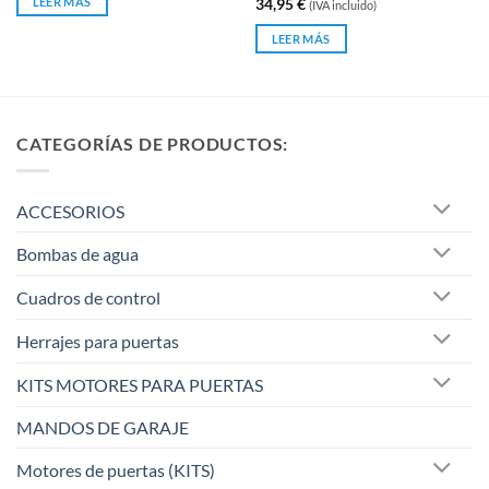
LEER MÁS
34,95
€
(IVA incluido)
5
0
de
LEER MÁS
5
CATEGORÍAS DE PRODUCTOS:
ACCESORIOS
Bombas de agua
Cuadros de control
Herrajes para puertas
KITS MOTORES PARA PUERTAS
MANDOS DE GARAJE
Motores de puertas (KITS)