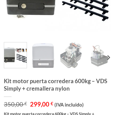
Kit motor puerta corredera 600kg – VDS
Simply + cremallera nylon
El
El
350,00
299,00
€
€
(IVA incluido)
precio
precio
Kit motor puerta corredera 600kg – VDS Simply +