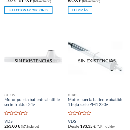
Desde
101,55
€
86,65
€
(IVA incluido)
(IVA incluido)
0
0
de
de
SELECCIONAR OPCIONES
LEER MÁS
5
5
Este
producto
tiene
múltiples
variantes.
Las
opciones
se
SIN EXISTENCIAS
SIN EXISTENCIAS
pueden
elegir
en
la
página
OTROS
OTROS
de
Motor puerta batiente abatible
Motor puerta batiente abatible
producto
serie Traktor 24v
1 hoja serie PM1 230v
Valorado
Valorado
VDS
VDS
con
con
263,00
€
Desde
193,35
€
(IVA incluido)
(IVA incluido)
0
0