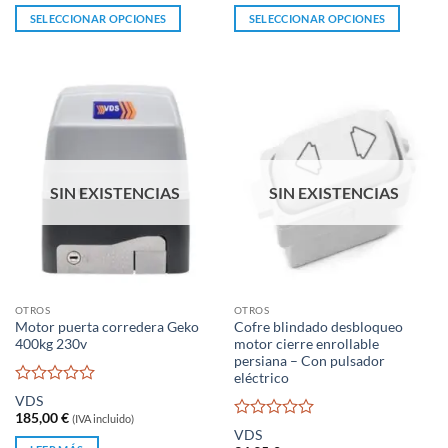
de
de
SELECCIONAR OPCIONES
SELECCIONAR OPCIONES
5
5
Este
Este
producto
producto
tiene
tiene
múltiples
múltiples
variantes.
variantes.
Las
Las
opciones
opciones
se
se
SIN EXISTENCIAS
SIN EXISTENCIAS
pueden
pueden
elegir
elegir
en
en
la
la
página
página
OTROS
OTROS
de
de
Motor puerta corredera Geko
Cofre blindado desbloqueo
producto
producto
400kg 230v
motor cierre enrollable
persiana – Con pulsador
eléctrico
Valorado
VDS
con
185,00
€
(IVA incluido)
0
Valorado
VDS
de
con