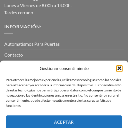
Lunes a Viernes de 8.00h a 14.00h.
Tardes cerrado.
INFORMACIÓN:
Automatismos Para Puertas
Contacto
Mi cuenta
Gestionar consentimiento
Para ofrecer las mejores experiencias, utilizamos tecnologías como las cookies
INFORMACIÓN LEGAL
para almacenar y/o acceder a la información del dispositivo. El consentimiento
de estas tecnologías nos permitirá procesar datos como el comportamiento de
navegación o las identificaciones únicas en este sitio. No consentir o retirar el
Aviso Legal
consentimiento, puede afectar negativamente a ciertas características y
funciones.
Pagos, envíos y devoluciones
Términos y condiciones
ACEPTAR