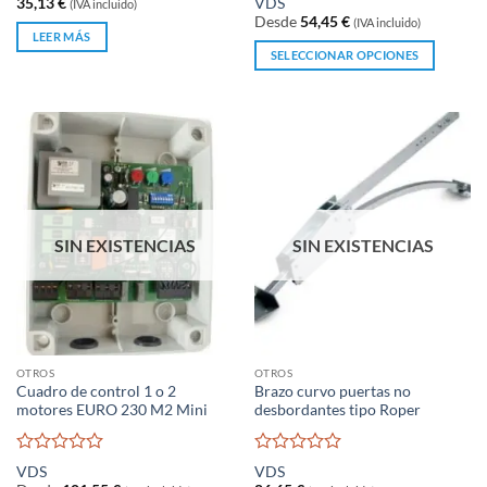
35,13
€
VDS
(IVA incluido)
0
con
Desde
54,45
€
(IVA incluido)
de
0
LEER MÁS
5
de
SELECCIONAR OPCIONES
5
Este
producto
tiene
múltiples
variantes.
Las
opciones
se
SIN EXISTENCIAS
SIN EXISTENCIAS
pueden
elegir
en
la
página
OTROS
OTROS
de
Cuadro de control 1 o 2
Brazo curvo puertas no
producto
motores EURO 230 M2 Mini
desbordantes tipo Roper
Valorado
Valorado
VDS
VDS
con
con