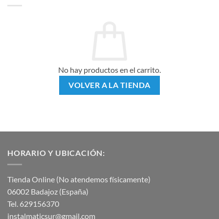
No hay productos en el carrito.
VOLVER A LA TIENDA
HORARIO Y UBICACIÓN:
Tienda Online (No atendemos físicamente)
06002 Badajoz (España)
Tel. 629156370
instalmaticsur@gmail.com