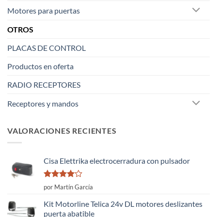
Motores para puertas
OTROS
PLACAS DE CONTROL
Productos en oferta
RADIO RECEPTORES
Receptores y mandos
VALORACIONES RECIENTES
Cisa Elettrika electrocerradura con pulsador
Valorado
por Martín García
con
4
de
5
Kit Motorline Telica 24v DL motores deslizantes
puerta abatible