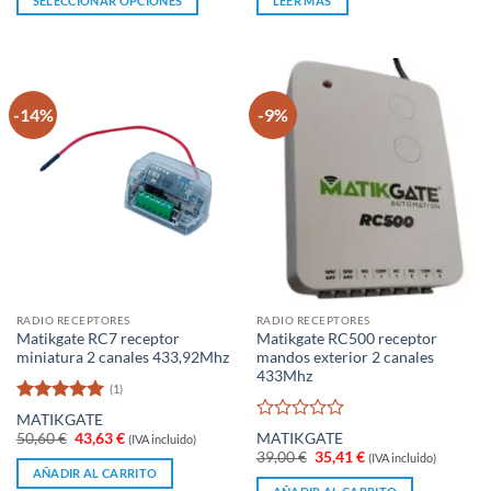
SELECCIONAR OPCIONES
LEER MÁS
era:
es:
de
de
75,00 €.
57,79 €.
Este
5
5
producto
tiene
múltiples
-14%
-9%
variantes.
Las
opciones
se
pueden
elegir
en
la
página
RADIO RECEPTORES
RADIO RECEPTORES
de
Matikgate RC7 receptor
Matikgate RC500 receptor
producto
miniatura 2 canales 433,92Mhz
mandos exterior 2 canales
433Mhz
(1)
Valorado
MATIKGATE
con
5
de 5
Valorado
El
El
50,60
€
43,63
€
MATIKGATE
(IVA incluido)
con
precio
precio
El
El
39,00
€
35,41
€
(IVA incluido)
original
actual
0
precio
precio
AÑADIR AL CARRITO
era:
es:
original
actual
de