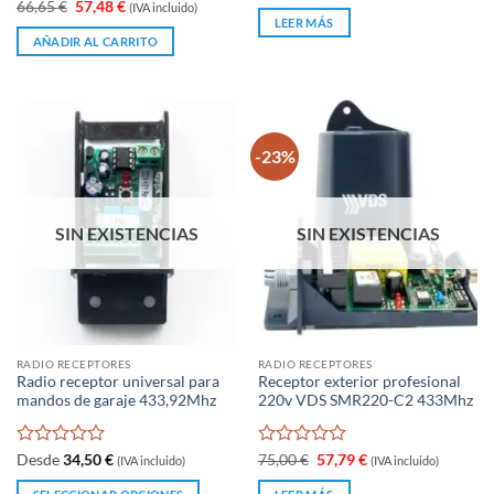
con
precio
precio
El
El
66,65
€
57,48
€
(IVA incluido)
original
actual
de
0
precio
precio
LEER MÁS
era:
es:
original
actual
5
de
AÑADIR AL CARRITO
34,95 €.
20,79 €.
era:
es:
5
66,65 €.
57,48 €.
-23%
SIN EXISTENCIAS
SIN EXISTENCIAS
RADIO RECEPTORES
RADIO RECEPTORES
Radio receptor universal para
Receptor exterior profesional
mandos de garaje 433,92Mhz
220v VDS SMR220-C2 433Mhz
Valorado
Valorado
El
El
Desde
34,50
€
75,00
€
57,79
€
(IVA incluido)
(IVA incluido)
precio
precio
con
con
original
actual
0
0