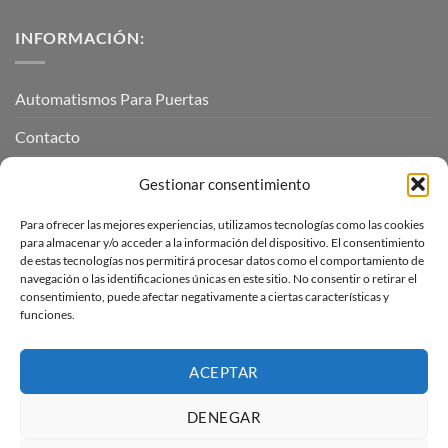
INFORMACIÓN:
Automatismos Para Puertas
Contacto
Mi cuenta
Gestionar consentimiento
Para ofrecer las mejores experiencias, utilizamos tecnologías como las cookies
INFORMACIÓN LEGAL
para almacenar y/o acceder a la información del dispositivo. El consentimiento
de estas tecnologías nos permitirá procesar datos como el comportamiento de
navegación o las identificaciones únicas en este sitio. No consentir o retirar el
Aviso Legal
consentimiento, puede afectar negativamente a ciertas características y
funciones.
Pagos, envíos y devoluciones
Términos y condiciones
ACEPTAR
Política de cookies (UE)
DENEGAR