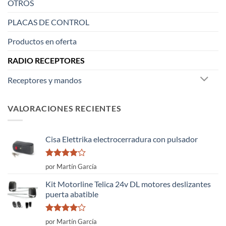
OTROS
PLACAS DE CONTROL
Productos en oferta
RADIO RECEPTORES
Receptores y mandos
VALORACIONES RECIENTES
Cisa Elettrika electrocerradura con pulsador
Valorado
por Martín García
con
4
de
5
Kit Motorline Telica 24v DL motores deslizantes
puerta abatible
Valorado
por Martín García