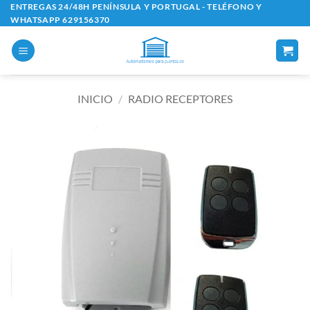
Saltar
ENTREGAS 24/48H PENÍNSULA Y PORTUGAL - TELÉFONO Y
WHATSAPP 629156370
al
contenido
INICIO
/
RADIO RECEPTORES