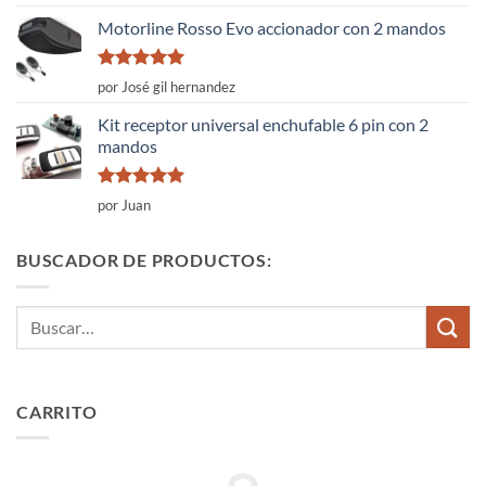
con
4
de
5
Motorline Rosso Evo accionador con 2 mandos
Valorado
por José gil hernandez
con
5
de 5
Kit receptor universal enchufable 6 pin con 2
mandos
Valorado
por Juan
con
5
de 5
BUSCADOR DE PRODUCTOS:
Buscar
por:
CARRITO