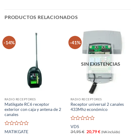
PRODUCTOS RELACIONADOS
-14%
-41%
SIN EXISTENCIAS
RADIO RECEPTORES
RADIO RECEPTORES
Matikgate RC6 receptor
Receptor universal 2 canales
exterior con caja y antena de 2
433Mhz económico
canales
Valorado
VDS
con
Valorado
El
El
MATIKGATE
34,95
€
20,79
€
(IVA incluido)
0