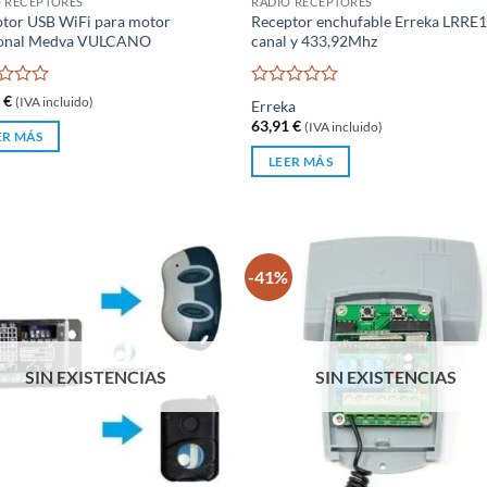
 RECEPTORES
RADIO RECEPTORES
tor USB WiFi para motor
Receptor enchufable Erreka LRRE1
ional Medva VULCANO
canal y 433,92Mhz
rado
Valorado
9
€
(IVA incluido)
Erreka
con
63,91
€
(IVA incluido)
0
ER MÁS
de
LEER MÁS
5
-41%
SIN EXISTENCIAS
SIN EXISTENCIAS