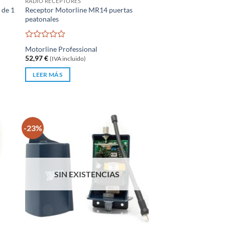
RADIO RECEPTORES
 de 1
Receptor Motorline MR14 puertas
peatonales
Valorado
Motorline Professional
con
52,97
€
(IVA incluido)
0
de
LEER MÁS
5
-23%
SIN EXISTENCIAS