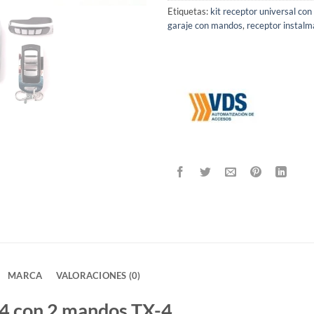
Etiquetas:
kit receptor universal co
garaje con mandos
,
receptor instalm
MARCA
VALORACIONES (0)
X4 con 2 mandos TX-4.