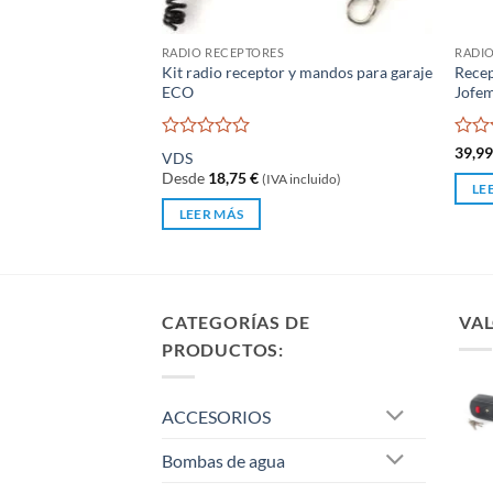
RADIO RECEPTORES
RADIO
Kit radio receptor y mandos para garaje
Recep
ECO
Jofem
Valorado
Valo
39,9
VDS
con
con
Desde
18,75
€
(IVA incluido)
0
0
LE
de
de
LEER MÁS
5
5
CATEGORÍAS DE
VAL
PRODUCTOS:
ACCESORIOS
Bombas de agua