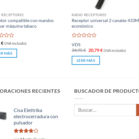
 RECEPTORES
RADIO RECEPTORES
tor compatible con mandos
Receptor universal 2 canales 433
ar máquina tabaco
económico
rado
Valorado
9
€
(IVA incluido)
VDS
con
El
El
34,95
€
20,79
€
(IVA incluido)
0
ER MÁS
precio
precio
de
original
actual
LEER MÁS
5
era:
es:
34,95 €.
20,79 €.
ORACIONES RECIENTES
BUSCADOR DE PRODUCT
Buscar
Cisa Elettrika
por:
electrocerradura con
pulsador
Valorado