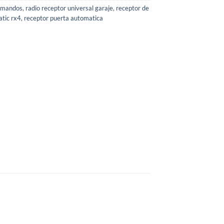
n mandos
,
radio receptor universal garaje
,
receptor de
atic rx4
,
receptor puerta automatica