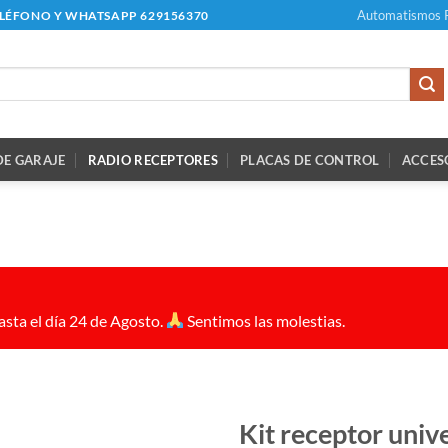
Automatismos 
ELÉFONO Y WHATSAPP 629156370
E GARAJE
RADIO RECEPTORES
PLACAS DE CONTROL
ACCES
sta el día 24 de Agosto.
Sentimos las molestias.
Kit receptor uni