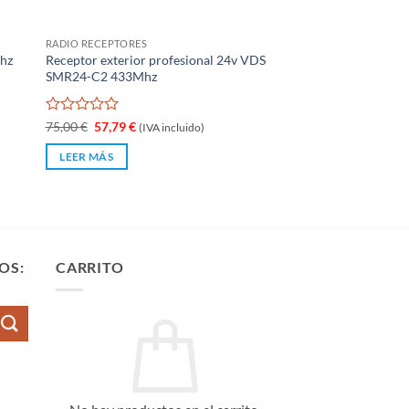
RADIO RECEPTORES
Mhz
Receptor exterior profesional 24v VDS
SMR24-C2 433Mhz
Valorado
El
El
75,00
€
57,79
€
(IVA incluido)
precio
precio
con
original
actual
0
LEER MÁS
era:
es:
de
75,00 €.
57,79 €.
5
OS:
CARRITO