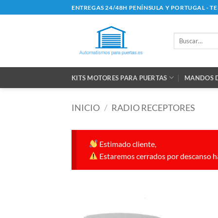
Saltar
ENTREGAS 24/48H PENÍNSULA Y PORTUGAL - T
al
contenido
Buscar
por:
KITS MOTORES PARA PUERTAS
MANDOS D
INICIO
/
RADIO RECEPTORES
Estimado cliente,
Estaremos cerrados por descanso ha