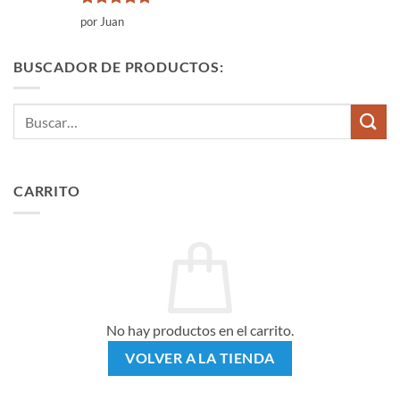
Valorado
por Juan
con
5
de 5
BUSCADOR DE PRODUCTOS:
Buscar
por:
CARRITO
No hay productos en el carrito.
VOLVER A LA TIENDA