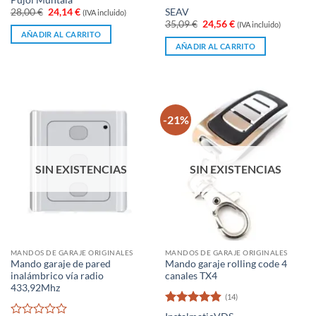
Pujol Muntalà
con
Valorado
El
El
28,00
€
24,14
€
SEAV
(IVA incluido)
0
con
precio
precio
El
El
35,09
€
24,56
€
(IVA incluido)
original
actual
de
0
precio
precio
AÑADIR AL CARRITO
era:
es:
5
original
actual
de
AÑADIR AL CARRITO
28,00 €.
24,14 €.
era:
es:
5
35,09 €.
24,56 €.
-21%
SIN EXISTENCIAS
SIN EXISTENCIAS
MANDOS DE GARAJE ORIGINALES
MANDOS DE GARAJE ORIGINALES
Mando garaje de pared
Mando garaje rolling code 4
inalámbrico vía radio
canales TX4
433,92Mhz
(14)
Valorado