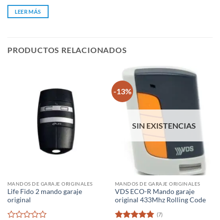
0
de
LEER MÁS
5
PRODUCTOS RELACIONADOS
-13%
SIN EXISTENCIAS
MANDOS DE GARAJE ORIGINALES
MANDOS DE GARAJE ORIGINALES
Life Fido 2 mando garaje
VDS ECO-R Mando garaje
original
original 433Mhz Rolling Code
(7)