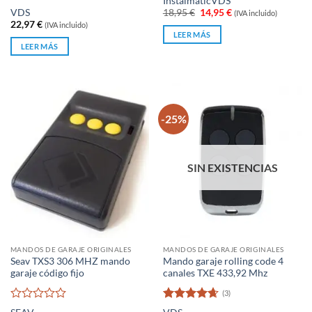
Instalmatic
VDS
con
4.86
Valorado
El
El
VDS
18,95
€
14,95
€
(IVA incluido)
de 5
con
precio
precio
22,97
€
(IVA incluido)
original
actual
0
LEER MÁS
era:
es:
de
LEER MÁS
18,95 €.
14,95 €.
5
-25%
SIN EXISTENCIAS
MANDOS DE GARAJE ORIGINALES
MANDOS DE GARAJE ORIGINALES
Seav TXS3 306 MHZ mando
Mando garaje rolling code 4
garaje código fijo
canales TXE 433,92 Mhz
(3)
Valorado
Valorado