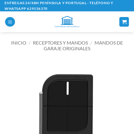
Saltar
ENTREGAS 24/48H PENÍNSULA Y PORTUGAL - TELÉFONO Y
WHATSAPP 629156370
al
contenido
INICIO
/
RECEPTORES Y MANDOS
/
MANDOS DE
GARAJE ORIGINALES