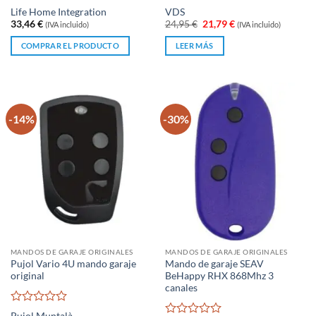
Valorado
Valorado
Life Home Integration
VDS
con
con
5
de 5
El
El
33,46
€
24,95
€
21,79
€
(IVA incluido)
(IVA incluido)
0
precio
precio
original
actual
de
COMPRAR EL PRODUCTO
LEER MÁS
era:
es:
5
24,95 €.
21,79 €.
-14%
-30%
MANDOS DE GARAJE ORIGINALES
MANDOS DE GARAJE ORIGINALES
Pujol Vario 4U mando garaje
Mando de garaje SEAV
original
BeHappy RHX 868Mhz 3
canales
Valorado