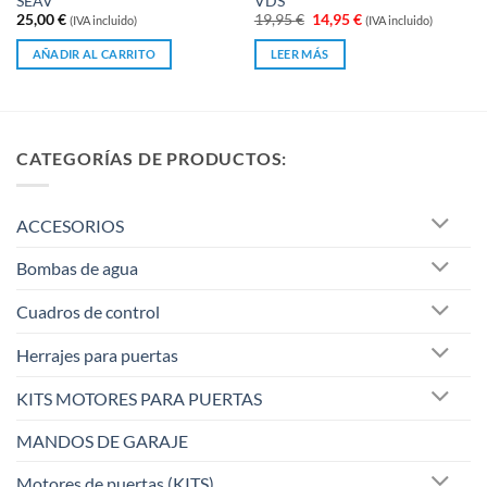
SEAV
VDS
con
con
4.67
El
El
25,00
€
19,95
€
14,95
€
(IVA incluido)
(IVA incluido)
0
de 5
precio
precio
original
actual
de
AÑADIR AL CARRITO
LEER MÁS
era:
es:
5
19,95 €.
14,95 €.
CATEGORÍAS DE PRODUCTOS:
ACCESORIOS
Bombas de agua
Cuadros de control
Herrajes para puertas
KITS MOTORES PARA PUERTAS
MANDOS DE GARAJE
Motores de puertas (KITS)