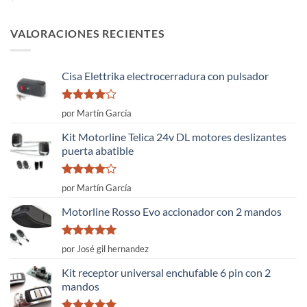
VALORACIONES RECIENTES
Cisa Elettrika electrocerradura con pulsador
Valorado
por Martín García
con
4
de
5
Kit Motorline Telica 24v DL motores deslizantes
puerta abatible
Valorado
por Martín García
con
4
de
5
Motorline Rosso Evo accionador con 2 mandos
Valorado
por José gil hernandez
con
5
de 5
Kit receptor universal enchufable 6 pin con 2
mandos