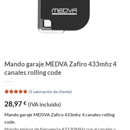
Mando garaje MEDVA Zafiro 433mhz 4
canales rolling code
(
1
valoración de cliente)
Valorado
1
28,97
€
con
5
de 5
(IVA incluido)
en base a
valoración
Mando garaje MEDVA Zafiro 433mhz 4 canales rolling
de un
code.
cliente
Mando emisor de frecuencia 433,92MHz con 4 canales y