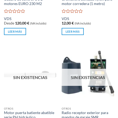
motores EURO 230 M2
motor corredera (1 metro)
Valorado
Valorado
VDS
VDS
con
con
Desde
120,00
€
12,00
€
(IVA incluido)
(IVA incluido)
0
0
de
de
LEER MÁS
LEER MÁS
5
5
SIN EXISTENCIAS
SIN EXISTENCIAS
OTROS
OTROS
Motor puerta batiente abatible
Radio receptor exterior para
serie PH hidráulico
mandos de garaje SMR