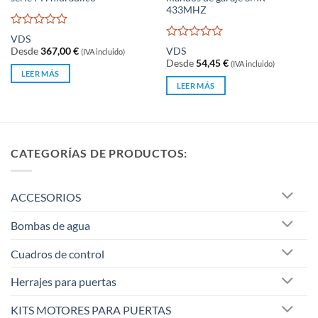
433MHZ
Valorado
VDS
con
Valorado
Desde
367,00
€
VDS
(IVA incluido)
0
con
Desde
54,45
€
(IVA incluido)
de
0
LEER MÁS
5
de
LEER MÁS
5
CATEGORÍAS DE PRODUCTOS:
ACCESORIOS
Bombas de agua
Cuadros de control
Herrajes para puertas
KITS MOTORES PARA PUERTAS