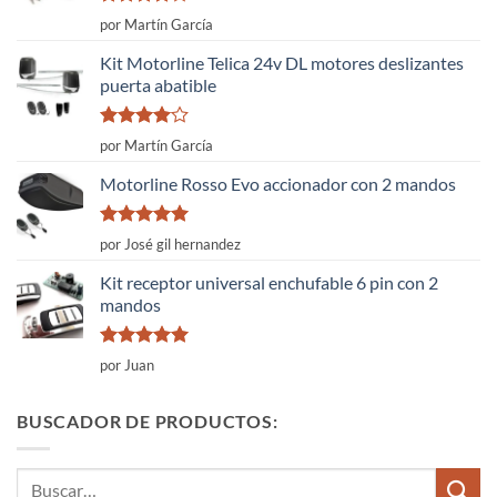
Valorado
por Martín García
con
4
de
5
Kit Motorline Telica 24v DL motores deslizantes
puerta abatible
Valorado
por Martín García
con
4
de
5
Motorline Rosso Evo accionador con 2 mandos
Valorado
por José gil hernandez
con
5
de 5
Kit receptor universal enchufable 6 pin con 2
mandos
Valorado
por Juan
con
5
de 5
BUSCADOR DE PRODUCTOS:
Buscar