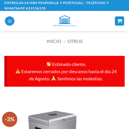
Saltar
ENTREGAS 24/48H PENÍNSULA Y PORTUGAL - TELÉFONO Y
WHATSAPP 629156370
al
contenido
INICIO
/
OTROS
Estimado cliente,
Estaremos cerrados por descanso hasta el día 24
de Agosto.
Sentimos las molestias.
-3%