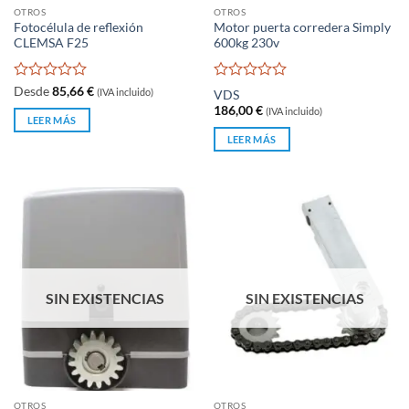
OTROS
OTROS
Fotocélula de reflexión
Motor puerta corredera Simply
CLEMSA F25
600kg 230v
Valorado
Valorado
Desde
85,66
€
(IVA incluido)
VDS
con
con
186,00
€
(IVA incluido)
0
0
LEER MÁS
de
de
LEER MÁS
5
5
SIN EXISTENCIAS
SIN EXISTENCIAS
OTROS
OTROS