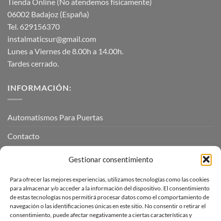
Tienda Online (No atendemos físicamente)
06002 Badajoz (España)
Tel. 629156370
instalmaticsur@gmail.com
Lunes a Viernes de 8.00h a 14.00h.
Tardes cerrado.
INFORMACIÓN:
Automatismos Para Puertas
Contacto
Mi cuenta
Gestionar consentimiento
Para ofrecer las mejores experiencias, utilizamos tecnologías como las cookies
INFORMACIÓN LEGAL
para almacenar y/o acceder a la información del dispositivo. El consentimiento
de estas tecnologías nos permitirá procesar datos como el comportamiento de
navegación o las identificaciones únicas en este sitio. No consentir o retirar el
Aviso Legal
consentimiento, puede afectar negativamente a ciertas características y