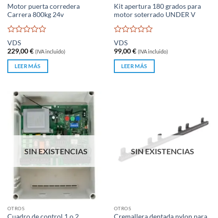
Motor puerta corredera
Kit apertura 180 grados para
Carrera 800kg 24v
motor soterrado UNDER V
Valorado
Valorado
VDS
VDS
con
con
229,00
€
99,00
€
(IVA incluido)
(IVA incluido)
0
0
de
de
LEER MÁS
LEER MÁS
5
5
SIN EXISTENCIAS
SIN EXISTENCIAS
OTROS
OTROS
Cuadro de control 1 o 2
Cremallera dentada nylon para