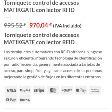
Torniquete control de accesos
MATIKGATE con lector RFID
El
El
995,52
970,04
€
€
(IVA incluido)
precio
precio
Torniquete control de accesos
original
actual
MATIKGATE con lector RFID.
era:
es:
995,52 €.
970,04 €.
Los torniquetes automáticos con RFID ofrecen un ingreso
seguro y eficiente, integrando tecnología de identificación
por radiofrecuencia, generalmente asociada a tarjetas de
acceso, para simplificar y agilizar el acceso de las personas,
mejorando la gestión de flujos en los diferentes entornos.