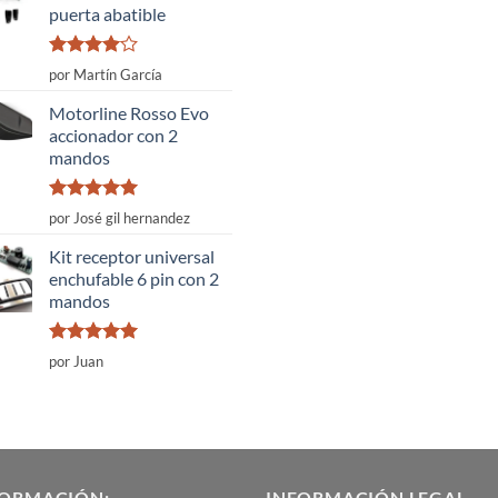
puerta abatible
Valorado
por Martín García
con
4
de
5
Motorline Rosso Evo
accionador con 2
mandos
Valorado
por José gil hernandez
con
5
de 5
Kit receptor universal
enchufable 6 pin con 2
mandos
Valorado
por Juan
con
5
de 5
FORMACIÓN:
INFORMACIÓN LEGAL