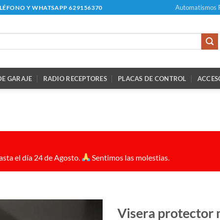
Automatismos 
ELÉFONO Y WHATSAPP 629156370
E GARAJE
RADIO RECEPTORES
PLACAS DE CONTROL
ACCES
sta el día 24 de Agosto.
Sentimos las molestias.
Visera protector 