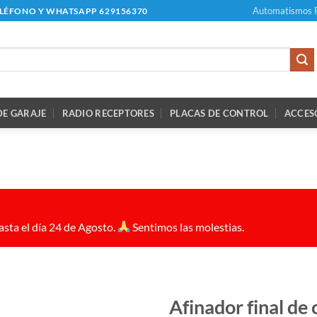
Automatismos 
ELÉFONO Y WHATSAPP 629156370
E GARAJE
RADIO RECEPTORES
PLACAS DE CONTROL
ACCES
sta el día 24 de Agosto.
Sentimos las molestias.
Afinador final de