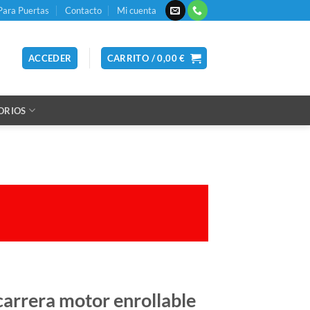
Para Puertas
Contacto
Mi cuenta
ACCEDER
CARRITO /
0,00
€
ORIOS
 carrera motor enrollable