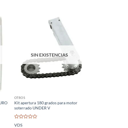
SIN EXISTENCIAS
OTROS
EURO
Kit apertura 180 grados para motor
soterrado UNDER V
Valorado
VDS
con