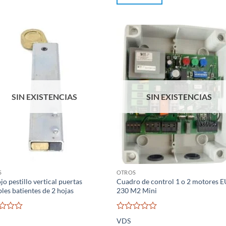
5
SIN EXISTENCIAS
SIN EXISTENCIAS
S
OTROS
jo pestillo vertical puertas
Cuadro de control 1 o 2 motores 
bles batientes de 2 hojas
230 M2 Mini
rado
Valorado
VDS
con