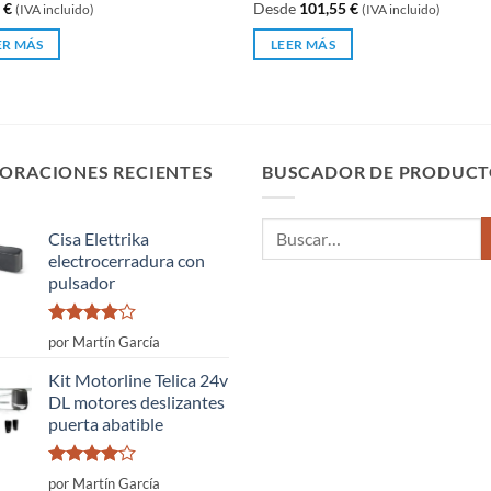
4
€
Desde
101,55
€
(IVA incluido)
(IVA incluido)
0
de
ER MÁS
LEER MÁS
5
ORACIONES RECIENTES
BUSCADOR DE PRODUCT
Buscar
Cisa Elettrika
por:
electrocerradura con
pulsador
Valorado
por Martín García
con
4
de
5
Kit Motorline Telica 24v
DL motores deslizantes
puerta abatible
Valorado
por Martín García