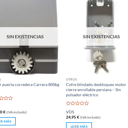
SIN EXISTENCIAS
SIN EXISTENCIAS
S
OTROS
 puerta corredera Carrera 800kg
Cofre blindado desbloqueo motor
cierre enrollable persiana – Sin
pulsador eléctrico
rado
Valorado
00
€
VDS
(IVA incluido)
con
24,95
€
(IVA incluido)
0
ER MÁS
de
LEER MÁS