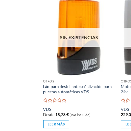
SIN EXISTENCIAS
OTROS
OTRO
Lámpara destellante señalización para
Motor
puertas automáticas VDS
24v
Valorado
Valo
VDS
VDS
con
con
Desde
15,73
€
229,
(IVA incluido)
0
0
de
de
LEER MÁS
LE
5
5