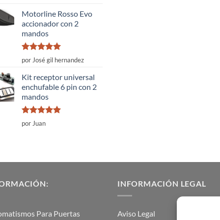
con
4
de
5
Motorline Rosso Evo
accionador con 2
mandos
Valorado
por José gil hernandez
con
5
de 5
Kit receptor universal
enchufable 6 pin con 2
mandos
Valorado
por Juan
con
5
de 5
FORMACIÓN:
INFORMACIÓN LEGAL
omatismos Para Puertas
Aviso Legal