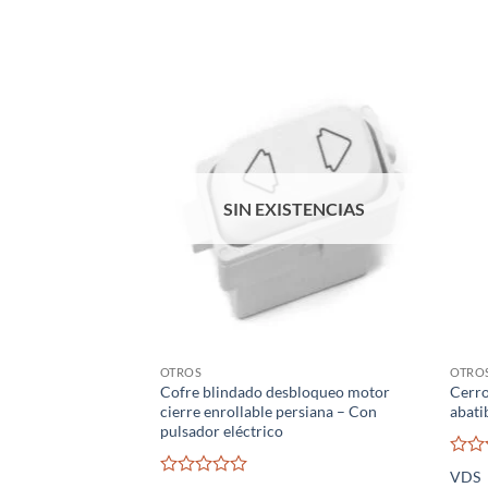
SIN EXISTENCIAS
OTROS
OTRO
Cofre blindado desbloqueo motor
Cerro
cierre enrollable persiana – Con
abati
pulsador eléctrico
Valo
VDS
con