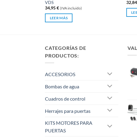
Valorado
VDS
32,8
0
con
34,95
€
(IVA incluido)
de
0
LE
5
de
LEER MÁS
5
CATEGORÍAS DE
VAL
PRODUCTOS:
ACCESORIOS
Bombas de agua
Cuadros de control
Herrajes para puertas
KITS MOTORES PARA
PUERTAS