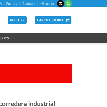
Para Puertas
Contacto
Mi cuenta
ACCEDER
CARRITO /
0,00
€
ORIOS
corredera industrial