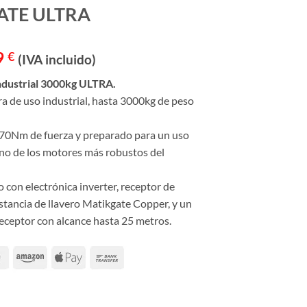
ATE ULTRA
El
9
€
(IVA incluido)
precio
ndustrial 3000kg ULTRA.
actual
a de uso industrial, hasta 3000kg de peso
es:
 €.
2.018,49 €.
70Nm de fuerza y preparado para un uso
uno de los motores más robustos del
o con electrónica inverter, receptor de
stancia de llavero Matikgate Copper, y un
receptor con alcance hasta 25 metros.