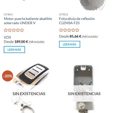
OTROS
OTROS
Motor puerta batiente abatible
Fotocélula de reflexión
soterrado UNDER V
CLEMSA F25
Valorado
Valorado
Desde
85,66
€
(IVA incluido)
VDS
con
con
Desde
189,00
€
(IVA incluido)
0
0
LEER MÁS
de
de
LEER MÁS
5
5
-20%
SIN EXISTENCIAS
SIN EXISTENCIAS