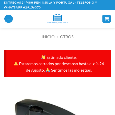
Saltar
ENTREGAS 24/48H PENÍNSULA Y PORTUGAL - TELÉFONO Y
WHATSAPP 629156370
al
contenido
INICIO
/
OTROS
Estimado cliente,
Estaremos cerrados por descanso hasta el día 24
de Agosto.
Sentimos las molestias.