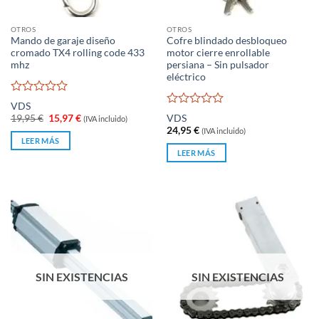
OTROS
OTROS
Mando de garaje diseño
Cofre blindado desbloqueo
cromado TX4 rolling code 433
motor cierre enrollable
mhz
persiana – Sin pulsador
eléctrico
Valorado
VDS
con
Valorado
El
El
19,95
€
15,97
€
VDS
(IVA incluido)
0
con
precio
precio
24,95
€
(IVA incluido)
original
actual
de
0
LEER MÁS
era:
es:
5
de
LEER MÁS
19,95 €.
15,97 €.
5
SIN EXISTENCIAS
SIN EXISTENCIAS