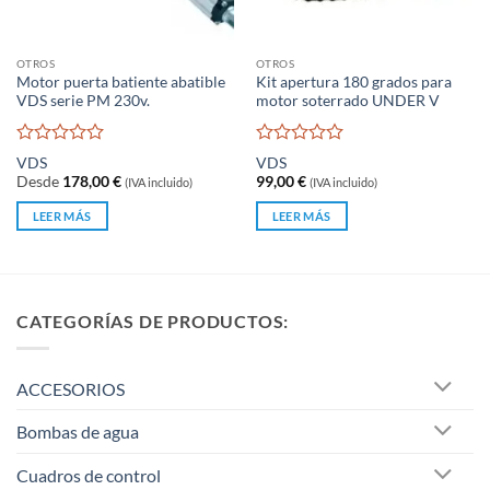
OTROS
OTROS
Motor puerta batiente abatible
Kit apertura 180 grados para
VDS serie PM 230v.
motor soterrado UNDER V
Valorado
Valorado
VDS
VDS
con
con
Desde
178,00
€
99,00
€
(IVA incluido)
(IVA incluido)
0
0
de
de
LEER MÁS
LEER MÁS
5
5
CATEGORÍAS DE PRODUCTOS:
ACCESORIOS
Bombas de agua
Cuadros de control