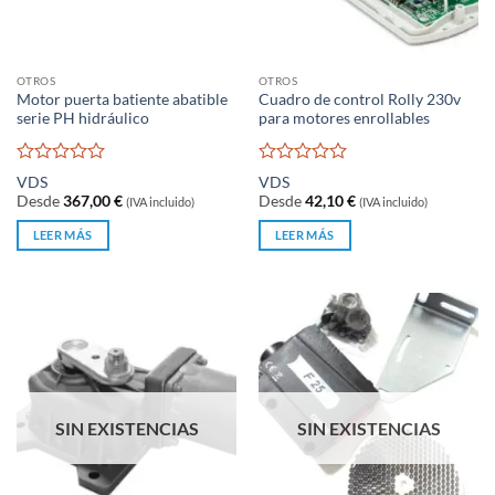
OTROS
OTROS
Motor puerta batiente abatible
Cuadro de control Rolly 230v
serie PH hidráulico
para motores enrollables
Valorado
Valorado
VDS
VDS
con
con
Desde
367,00
€
Desde
42,10
€
(IVA incluido)
(IVA incluido)
0
0
de
de
LEER MÁS
LEER MÁS
5
5
SIN EXISTENCIAS
SIN EXISTENCIAS