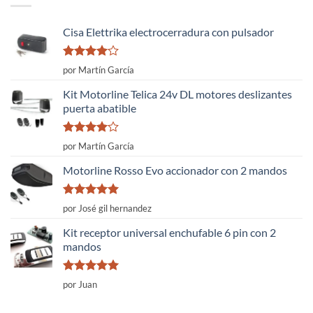
Cisa Elettrika electrocerradura con pulsador
Valorado
por Martín García
con
4
de
5
Kit Motorline Telica 24v DL motores deslizantes
puerta abatible
Valorado
por Martín García
con
4
de
5
Motorline Rosso Evo accionador con 2 mandos
Valorado
por José gil hernandez
con
5
de 5
Kit receptor universal enchufable 6 pin con 2
mandos
Valorado
por Juan
con
5
de 5