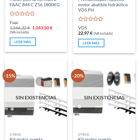
FAAC 844 C Z16 1800KG
motor abatible hidráulico
VDS PH
Valorado
Faac
con
Valorado
El
El
1.566,32
€
1.243,50
€
VDS
0
con
precio
precio
(IVA incluido)
22,97
€
(IVA incluido)
original
actual
de
0
era:
es:
5
de
LEER MÁS
LEER MÁS
1.566,32 €.
1.243,50 €.
5
-15%
-20%
SIN EXISTENCIAS
SIN EXISTENCIAS
OTROS
OTROS
Kit motor puerta
Kit motor puerta