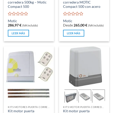
corredera 500kg – Motic
corredera MOTIC
Compact 500
Compact 500 con acero
Valorado
Valorado
Motic
Motic
con
con
286,97
€
Desde
265,00
€
(IVA incluido)
(IVA incluido)
0
0
de
de
LEER MÁS
LEER MÁS
5
5
KITS MOTORES PUERTA CORREDERA
KITS MOTOR PUERTA CORREDERA
Kit motor puerta
Kit motor puerta