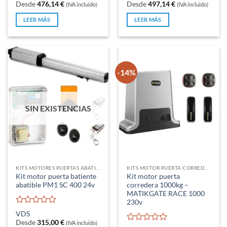
con
con
Desde
476,14
€
Desde
497,14
€
(IVA incluido)
(IVA incluido)
0
0
de
de
LEER MÁS
LEER MÁS
5
5
-14%
SIN EXISTENCIAS
KITS MOTORES PUERTAS ABATIBLES
KITS MOTOR PUERTA CORREDERA
Kit motor puerta batiente
Kit motor puerta
abatible PM1 SC 400 24v
corredera 1000kg –
MATIKGATE RACE 1000
230v
Valorado
VDS
con
Desde
315,00
€
(IVA incluido)