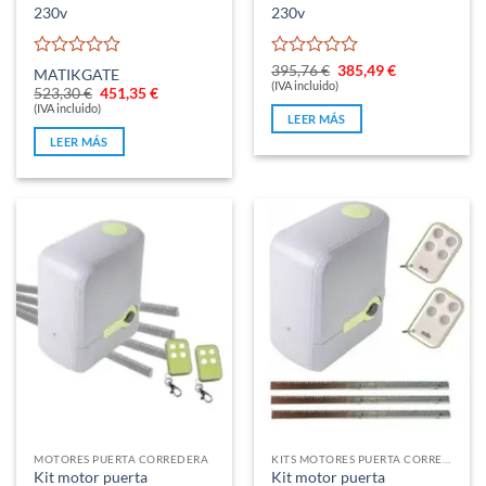
230v
230v
Valorado
Valorado
El
El
395,76
€
385,49
€
MATIKGATE
precio
precio
con
con
(IVA incluido)
El
El
523,30
€
451,35
€
original
actual
0
0
precio
precio
(IVA incluido)
era:
es:
LEER MÁS
original
actual
de
de
395,76 €.
385,49 €.
era:
es:
5
5
LEER MÁS
523,30 €.
451,35 €.
MOTORES PUERTA CORREDERA
KITS MOTORES PUERTA CORREDERA
Kit motor puerta
Kit motor puerta