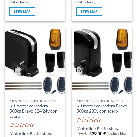
0
0
precio
precio
precio
precio
(IVA incluido)
(IVA incluido)
original
actual
original
actual
de
de
era:
es:
era:
es:
5
5
LEER MÁS
LEER MÁS
225,00 €.
157,54 €.
909,60 €.
784,52 €.
KITS MOTORES PUERTA CORREDERA
KITS MOTORES PUERTA CORREDERA
Kit motor corredera
Kit motor corredera Bravo
500kg Bravo 524 24v con
500kg 230v con acero
acero
Valorado
Motorline Professional
con
Valorado
Motorline Professional
Desde
339,00
€
(IVA incluido)
0