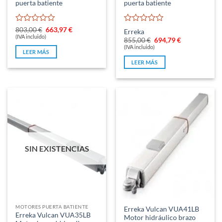
puerta batiente
puerta batiente
Valorado
El
El
Valorado
803,00
€
663,97
€
Erreka
precio
precio
con
(IVA incluido)
con
El
El
855,00
€
694,79
€
original
actual
0
0
precio
precio
(IVA incluido)
era:
es:
LEER MÁS
original
actual
de
de
803,00 €.
663,97 €.
era:
es:
5
5
LEER MÁS
855,00 €.
694,79 €.
SIN EXISTENCIAS
MOTORES PUERTA BATIENTE
Erreka Vulcan VUA41LB
Erreka Vulcan VUA35LB
Motor hidráulico brazo