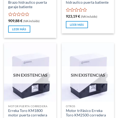
Brazo hidraulico puerta
hidraulico puerta batiente
garaje batiente
Valorado
923,19
€
(IVA incluido)
con
Valorado
909,88
€
(IVA incluido)
0
con
LEER MÁS
de
0
LEER MÁS
5
de
5
SIN EXISTENCIAS
SIN EXISTENCIAS
MOTOR PUERTA CORREDERA
OTROS
Erreka Toro KM1800
Motor trifásico Erreka
motor puerta corredera
Toro KM2500 corredera