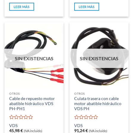
original
actual
original
actual
de
de
era:
es:
era:
es:
5
5
LEER MÁS
LEER MÁS
2.268,00 €.
1.701,56 €.
492,47 €.
369,35 €.
SIN EXISTENCIAS
SIN EXISTENCIAS
OTROS
OTROS
Cable de repuesto motor
Culata trasera con cable
abatible hidráulico VDS
motor abatible hidráulico
PH-PH1
VDS PH
Valorado
Valorado
VDS
VDS
con
con
45,98
€
91,24
€
(IVA incluido)
(IVA incluido)