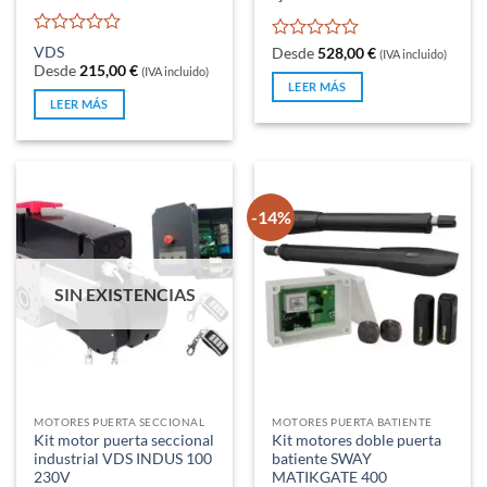
Valorado
VDS
Valorado
Desde
528,00
€
(IVA incluido)
con
con
Desde
215,00
€
(IVA incluido)
0
0
LEER MÁS
de
de
LEER MÁS
5
5
-14%
SIN EXISTENCIAS
MOTORES PUERTA SECCIONAL
MOTORES PUERTA BATIENTE
Kit motor puerta seccional
Kit motores doble puerta
industrial VDS INDUS 100
batiente SWAY
230V
MATIKGATE 400