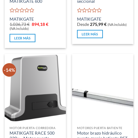
MATIKGATE 600
seccional
Valorado
Valorado
MATIKGATE
MATIKGATE
con
con
El
El
1.036,73
€
894,18
€
Desde
275,99
€
(IVA incluido)
0
0
precio
precio
(IVA incluido)
original
actual
de
de
LEER MÁS
era:
es:
5
5
LEER MÁS
1.036,73 €.
894,18 €.
-14%
MOTOR PUERTA CORREDERA
MOTORES PUERTA BATIENTE
MATIKGATE RACE 500
Motor brazo hidráulico