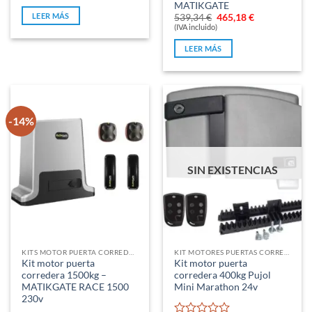
0
Valorado
MATIKGATE
de
con
LEER MÁS
El
El
539,34
€
465,18
€
5
0
precio
precio
(IVA incluido)
original
actual
de
era:
es:
5
LEER MÁS
539,34 €.
465,18 €.
-14%
SIN EXISTENCIAS
KITS MOTOR PUERTA CORREDERA
KIT MOTORES PUERTAS CORREDERAS
Kit motor puerta
Kit motor puerta
corredera 1500kg –
corredera 400kg Pujol
MATIKGATE RACE 1500
Mini Marathon 24v
230v