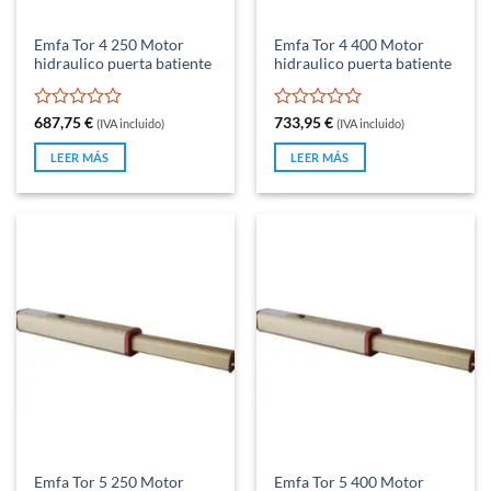
Emfa Tor 4 250 Motor
Emfa Tor 4 400 Motor
hidraulico puerta batiente
hidraulico puerta batiente
Valorado
Valorado
687,75
€
733,95
€
(IVA incluido)
(IVA incluido)
con
con
0
0
LEER MÁS
LEER MÁS
de
de
5
5
Emfa Tor 5 250 Motor
Emfa Tor 5 400 Motor