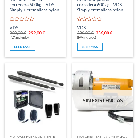
corredera 600kg – VDS
corredera 600kg – VDS
Simply + cremallera nylon
Simply cremallera nylon
Valorado
Valorado
VDS
VDS
con
con
El
El
El
El
350,00
€
299,00
€
320,00
€
256,00
€
0
0
precio
precio
precio
precio
(IVA incluido)
(IVA incluido)
original
actual
original
actual
de
de
era:
es:
era:
es:
5
5
LEER MÁS
LEER MÁS
350,00 €.
299,00 €.
320,00 €.
256,00 €.
SIN EXISTENCIAS
MOTORES PUERTA BATIENTE
MOTORES PERSIANA METÁLICA