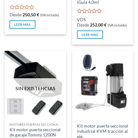
(Guía 4,0m)
Valorado
Desde
250,50
€
(IVA incluido)
Valorado
con
VDS
con
0
LEER MÁS
Desde
252,00
€
(IVA incluido)
0
de
de
5
LEER MÁS
5
SIN EXISTENCIAS
MOTORES PUERTAS SECCIONALES Y BASCULANTES DE MUELLES
Kit motor puerta seccional
Kit motor puerta seccional
industrial KVM tracción al
de garaje Tommy 1200N
eje