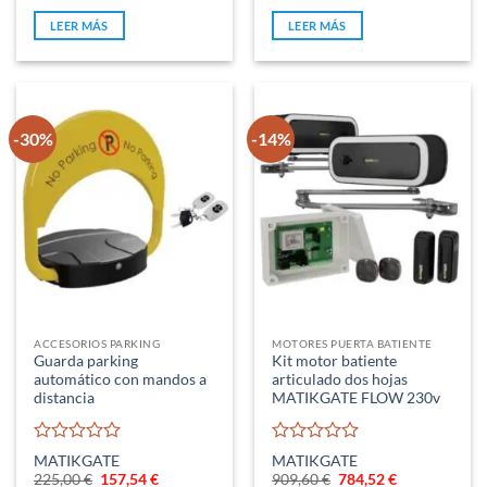
0
0
de
de
LEER MÁS
LEER MÁS
5
5
-30%
-14%
ACCESORIOS PARKING
MOTORES PUERTA BATIENTE
Guarda parking
Kit motor batiente
automático con mandos a
articulado dos hojas
distancia
MATIKGATE FLOW 230v
Valorado
Valorado
MATIKGATE
MATIKGATE
con
con
El
El
El
El
225,00
€
157,54
€
909,60
€
784,52
€