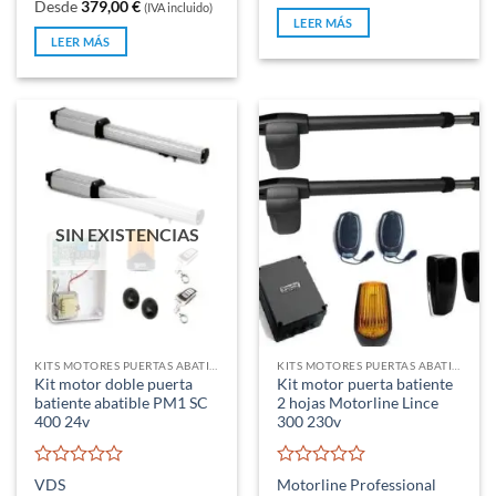
con
Desde
379,00
€
(IVA incluido)
de
0
LEER MÁS
5
de
LEER MÁS
5
SIN EXISTENCIAS
KITS MOTORES PUERTAS ABATIBLES
KITS MOTORES PUERTAS ABATIBLES
Kit motor doble puerta
Kit motor puerta batiente
batiente abatible PM1 SC
2 hojas Motorline Lince
400 24v
300 230v
Valorado
Valorado
VDS
Motorline Professional