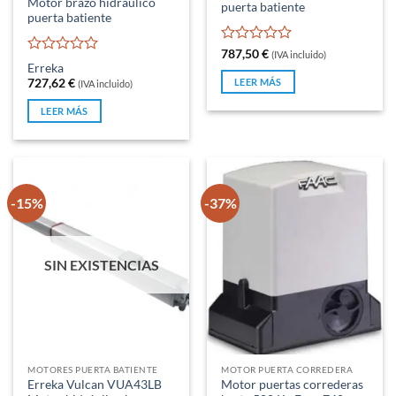
Motor brazo hidraulico
puerta batiente
puerta batiente
Valorado
787,50
€
(IVA incluido)
Valorado
con
Erreka
con
0
LEER MÁS
727,62
€
(IVA incluido)
0
de
de
5
LEER MÁS
5
-15%
-37%
SIN EXISTENCIAS
MOTORES PUERTA BATIENTE
MOTOR PUERTA CORREDERA
Erreka Vulcan VUA43LB
Motor puertas correderas