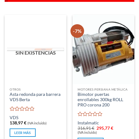
-7%
SIN EXISTENCIAS
OTROS
MOTORES PERSIANA METÁLICA
Asta redonda para barrera
Bimotor puertas
VDS Berta
enrollables 300kg ROLL
PRO corona 200
Valorado
VDS
con
Valorado
138,97
€
Instalmatic
(IVA incluido)
0
con
El
El
316,91
€
295,77
€
de
0
precio
precio
(IVA incluido)
LEER MÁS
5
original
actual
de