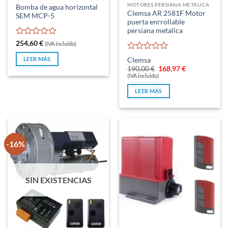
MOTORES PERSIANA METÁLICA
Bomba de agua horizontal
Clemsa AR 2581F Motor
SEM MCP-5
puerta enrrollable
persiana metalica
Valorado
254,60
€
(IVA incluido)
con
Valorado
0
LEER MÁS
Clemsa
con
de
El
El
190,00
€
168,97
€
0
precio
precio
5
(IVA incluido)
original
actual
de
era:
es:
5
LEER MÁS
190,00 €.
168,97 €.
-16%
SIN EXISTENCIAS