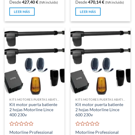
con
con
Desde
427,40
€
Desde
470,14
€
(IVA incluido)
(IVA incluido)
0
0
de
de
LEER MÁS
LEER MÁS
5
5
KITS MOTORES PUERTAS ABATIBLES
KITS MOTORES PUERTAS ABATIBLES
Kit motor puerta batiente
Kit motor puerta batiente
2 hojas Motorline Lince
2 hojas Motorline Lince
400 230v
600 230v
Valorado
Valorado
Motorline Professional
Motorline Professional