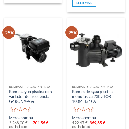
era:
es:
5
LEER MÁS
316,91 €.
295,77 €.
-25%
-25%
BOMBAS DE AGUA PISCINAS
BOMBAS DE AGUA PISCINAS
Bomba agua piscina con
Bomba de agua piscina
variador de frecuencia
monofásica 230v TOR
GARONA-VVe
100M de 1CV
Valorado
Valorado
Mercabomba
Mercabomba
con
con
El
El
El
El
2.268,00
€
1.701,56
€
492,47
€
369,35
€
0
0
precio
precio
precio
precio
(IVA incluido)
(IVA incluido)