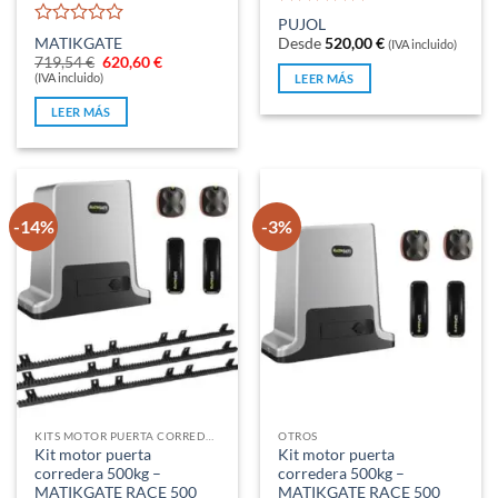
Valorado
PUJOL
con
Valorado
MATIKGATE
Desde
520,00
€
(IVA incluido)
0
con
El
El
719,54
€
620,60
€
de
0
precio
precio
(IVA incluido)
LEER MÁS
original
actual
5
de
era:
es:
5
LEER MÁS
719,54 €.
620,60 €.
-14%
-3%
KITS MOTOR PUERTA CORREDERA
OTROS
Kit motor puerta
Kit motor puerta
corredera 500kg –
corredera 500kg –
MATIKGATE RACE 500
MATIKGATE RACE 500