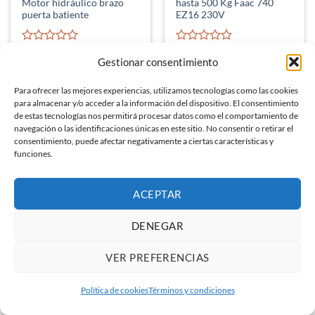
Motor hidráulico brazo
hasta 500 Kg Faac 740
puerta batiente
EZ16 230V
Valorado
Valorado
Erreka
Faac
Gestionar consentimiento
con
con
El
El
El
El
925,00
€
786,79
€
783,74
€
489,97
€
0
0
precio
precio
precio
precio
(IVA incluido)
(IVA incluido)
original
actual
original
actual
de
de
Para ofrecer las mejores experiencias, utilizamos tecnologías como las cookies
era:
es:
era:
es:
5
5
LEER MÁS
LEER MÁS
925,00 €.
786,79 €.
783,74 €.
489,97 €.
para almacenar y/o acceder a la información del dispositivo. El consentimiento
de estas tecnologías nos permitirá procesar datos como el comportamiento de
navegación o las identificaciones únicas en este sitio. No consentir o retirar el
consentimiento, puede afectar negativamente a ciertas características y
funciones.
-26%
ACEPTAR
DENEGAR
VER PREFERENCIAS
Política de cookies
Términos y condiciones
KIT ALIMENTACIÓN SOLAR
Motor puertas correderas