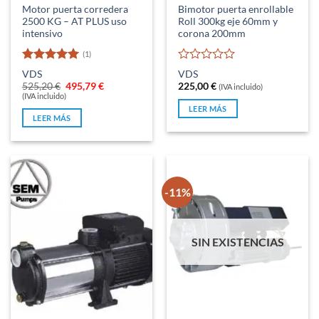
Motor puerta corredera
Bimotor puerta enrollable
2500 KG – AT PLUS uso
Roll 300kg eje 60mm y
intensivo
corona 200mm
(1)
Valorado
Valorado
VDS
VDS
con
5
de 5
con
El
El
525,20
€
495,79
€
225,00
€
(IVA incluido)
0
precio
precio
(IVA incluido)
original
actual
de
LEER MÁS
era:
es:
5
LEER MÁS
525,20 €.
495,79 €.
-11%
SIN EXISTENCIAS