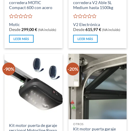
corredera MOTIC
corredera V2 Able SL
Compact 600 con acero
Medium hasta 1500kg
Valorado
Valorado
Motic
V2 Electrónica
con
con
Desde
299,00
€
Desde
615,97
€
(IVA incluido)
(IVA incluido)
0
0
de
de
LEER MÁS
LEER MÁS
5
5
-90%
-20%
OTROS
Kit motor puerta de garaje
Kit motor puerta garaje
seccional Motorline Rosso