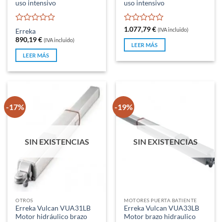
uso intensivo
uso intensivo
Valorado
Valorado
1.077,79
€
(IVA incluido)
Erreka
con
con
890,19
€
(IVA incluido)
0
0
LEER MÁS
de
de
LEER MÁS
5
5
-17%
-19%
SIN EXISTENCIAS
SIN EXISTENCIAS
OTROS
MOTORES PUERTA BATIENTE
Erreka Vulcan VUA31LB
Erreka Vulcan VUA33LB
Motor hidráulico brazo
Motor brazo hidraulico