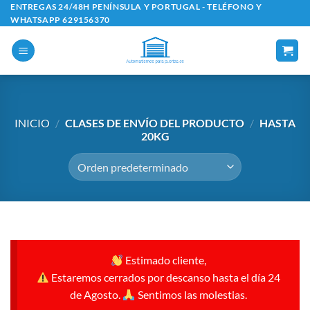
Saltar
ENTREGAS 24/48H PENÍNSULA Y PORTUGAL - TELÉFONO Y
WHATSAPP 629156370
al
contenido
INICIO
/
CLASES DE ENVÍO DEL PRODUCTO
/
HASTA
20KG
Estimado cliente,
Estaremos cerrados por descanso hasta el día 24
de Agosto.
Sentimos las molestias.