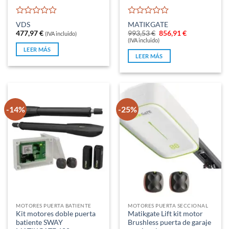
Valorado
Valorado
VDS
MATIKGATE
con
con
El
El
477,97
€
993,53
€
856,91
€
(IVA incluido)
0
0
precio
precio
(IVA incluido)
original
actual
de
de
LEER MÁS
era:
es:
5
5
LEER MÁS
993,53 €.
856,91 €.
-14%
-25%
MOTORES PUERTA BATIENTE
MOTORES PUERTA SECCIONAL
Kit motores doble puerta
Matikgate Lift kit motor
batiente SWAY
Brushless puerta de garaje