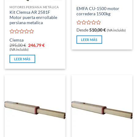
MOTORES PERSIANA METÁLICA
EMFA CU-1500 motor
Kit Clemsa AR 2581F
corredera 1500kg
Motor puerta enrrollable
persiana metalica
Valorado
Desde
510,00
€
(IVA incluido)
con
Valorado
0
LEER MÁS
Clemsa
con
de
El
El
295,00
€
246,79
€
0
precio
precio
5
(IVA incluido)
original
actual
de
era:
es:
5
LEER MÁS
295,00 €.
246,79 €.