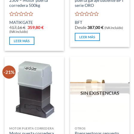
230v – Motor puerta
puerta garaje batiente BFT
corredera 500kg
serie ORO
Valorado
Valorado
MATIKGATE
BFT
con
con
El
El
417,16
€
359,80
€
Desde
387,00
€
(IVA incluido)
0
0
precio
precio
(IVA incluido)
original
actual
de
de
LEER MÁS
era:
es:
5
5
LEER MÁS
417,16 €.
359,80 €.
-21%
SIN EXISTENCIAS
MOTOR PUERTA CORREDERA
OTROS
Motor puerta corredera
Prensaestopas repuesto