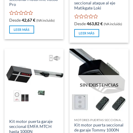
seccional ataque al eje
Pro
Matikgate Loki
Valorado
Desde
42,67
€
(IVA incluido)
Valorado
Desde
463,82
€
(IVA incluido)
con
con
0
LEER MÁS
0
LEER MÁS
de
de
5
5
SIN EXISTENCIAS
MOTORES PUERTAS SECCIONALES Y BASCULANTES DE MUELLES
Kit motor puerta garaje
Kit motor puerta seccional
seccional EMFA MTCH
de garaje Tommy 1000N
hasta 1000N