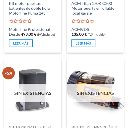
Kit motor puertas
ACM Titan 170K C200
batientes de doble hoja
Motor puerta enrollable
Motorline Puma 24v
local garaje
Valorado
Valorado
Motorline Professional
ACM
VDS
con
con
Desde
493,00
€
135,00
€
(IVA incluido)
(IVA incluido)
0
0
de
de
LEER MÁS
LEER MÁS
5
5
-6%
SIN EXISTENCIAS
SIN EXISTENCIAS
MOTOR PUERTA CORREDERA
MOTORES PERSIANA METÁLICA